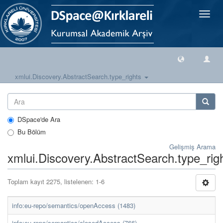
Geçiş
Yönlen
xmlui.Discovery.AbstractSearch.type_rights
DSpace'de Ara
Bu Bölüm
Gelişmiş Arama
xmlui.Discovery.AbstractSearch.type_rig
Toplam kayıt 2275, listelenen: 1-6
info:eu-repo/semantics/openAccess (1483)
info:eu-repo/semantics/closedAccess (766)