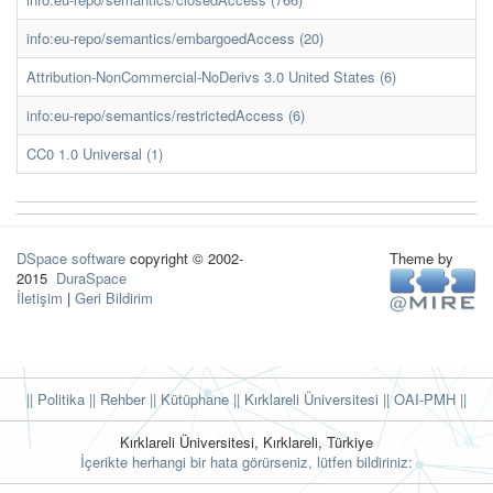
info:eu-repo/semantics/embargoedAccess (20)
Attribution-NonCommercial-NoDerivs 3.0 United States (6)
info:eu-repo/semantics/restrictedAccess (6)
CC0 1.0 Universal (1)
DSpace software
copyright © 2002-
Theme by
2015
DuraSpace
İletişim
|
Geri Bildirim
|| Politika
|| Rehber
|| Kütüphane
|| Kırklareli Üniversitesi ||
OAI-PMH ||
Kırklareli Üniversitesi, Kırklareli, Türkiye
İçerikte herhangi bir hata görürseniz, lütfen bildiriniz: