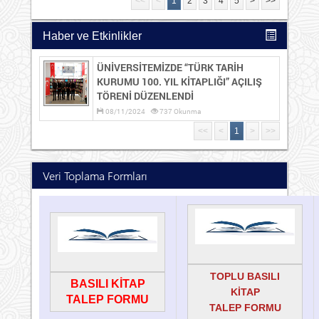
<<
<
1
2
3
4
5
>
>>
Haber ve Etkinlikler
ÜNİVERSİTEMİZDE “TÜRK TARİH
KURUMU 100. YIL KİTAPLIĞI” AÇILIŞ
TÖRENİ DÜZENLENDİ
08/11/2024
737 Okunma
<<
<
1
>
>>
Veri Toplama Formları
TOPLU BASILI
BASILI KİTAP
KİTAP
TALEP
FORMU
TALEP
FORMU