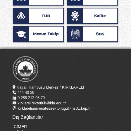
Kayalı Kampüsü Merkez / KIRKLARELİ
444 40 39
0 288 212 96 79
kirklarelirektorluk@klu.edu.tr
kirklareliuniversitesirektorlugu@hs01.kep.tr
Dış Bağlantılar
CİMER