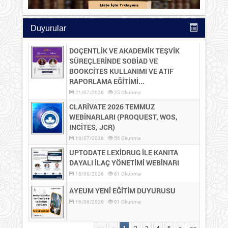
Duyurular
DOÇENTLİK VE AKADEMİK TEŞVİK
SÜREÇLERİNDE SOBİAD VE
BOOKCİTES KULLANIMI VE ATIF
RAPORLAMA EĞİTİMİ...
21/07/2026
25 Okunma
CLARİVATE 2026 TEMMUZ
WEBİNARLARI (PROQUEST, WOS,
INCİTES, JCR)
16/07/2026
56 Okunma
UPTODATE LEXİDRUG İLE KANITA
DAYALI İLAÇ YÖNETİMİ WEBİNARI
18/06/2026
81 Okunma
AYEUM YENİ EĞİTİM DUYURUSU
16/06/2026
91 Okunma