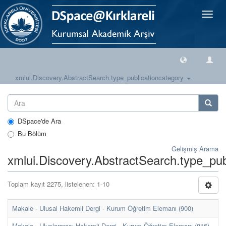
Geçiş
Yönlen
xmlui.Discovery.AbstractSearch.type_publicationcategory
DSpace'de Ara
Bu Bölüm
Gelişmiş Arama
xmlui.Discovery.AbstractSearch.type_pub
Toplam kayıt 2275, listelenen: 1-10
Makale - Ulusal Hakemli Dergi - Kurum Öğretim Elemanı (900)
Makale - Uluslararası Hakemli Dergi - Kurum Öğretim Elemanı (816)