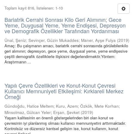
Toplam kayıt 816, listelenen: 1-10
Bariatrik Cerrahi Sonrası Kilo Geri Alımının; Gece
Yeme, Duygusal Yeme, Yeme Endişesi, Depresyon
ve Demografik Özellikler Tarafından Yordanması
Ünal, Şeniz
;
Sevinçer, Güzin Mukaddes
;
Maner, Ayşe Fulya
(
2019
)
Amaç: Bu çalışmanın amacı, bariatrik cerrahi sonrasında görülebilenkilo
geri alımının; depresyon, gece yeme, duygusal yeme, yeme endişesive
çeşitli demografik özelliklerle ilişkisini değerlendirmektir.Yöntem:
Araştırmanın ...
Yapılı Çevre Özellikleri ve Konut-Konut Çevresi
Kullanıcı Memnuniyeti Etkileşimi: Kırklareli Merkez
Örneği
Gündoğdu, Hatice Meltem
;
Kuru, Azem
;
Özkök, Mete Korhan
;
Minsolmaz, Gülcan Yeler
;
Erşan, Şevket
(
2019
)
Yaşam kalitesinin en önemli göstergelerinden biri olan konut ve
çevresinin iyi planlanmış olması kullanıcı memnuniyetini arttırmaktadır.
Kontrolsüz ve düzensiz kentsel gelişim ise, konut kullanım, konut
çevresi fiziksel ...