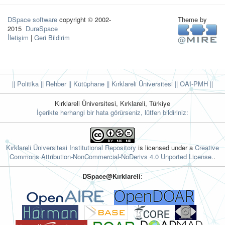
DSpace software
copyright © 2002-
Theme by
2015
DuraSpace
İletişim
|
Geri Bildirim
|| Politika
|| Rehber
|| Kütüphane
|| Kırklareli Üniversitesi ||
OAI-PMH ||
Kırklareli Üniversitesi, Kırklareli, Türkiye
İçerikte herhangi bir hata görürseniz, lütfen bildiriniz:
Kırklareli Üniversitesi Institutional Repository
is licensed under a
Creative
Commons Attribution-NonCommercial-NoDerivs 4.0 Unported License.
.
DSpace@Kırklareli
: