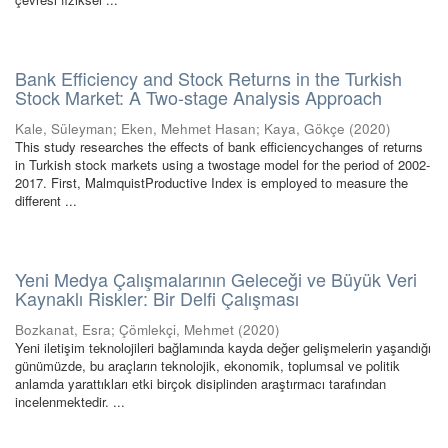
Bank Efficiency and Stock Returns in the Turkish
Stock Market: A Two-stage Analysis Approach
Kale, Süleyman
;
Eken, Mehmet Hasan
;
Kaya, Gökçe
(
2020
)
This study researches the effects of bank efficiencychanges of returns
in Turkish stock markets using a twostage model for the period of 2002-
2017. First, MalmquistProductive Index is employed to measure the
different ...
Yeni Medya Çalışmalarının Geleceği ve Büyük Veri
Kaynaklı Riskler: Bir Delfi Çalışması
Bozkanat, Esra
;
Çömlekçi, Mehmet
(
2020
)
Yeni iletişim teknolojileri bağlamında kayda değer gelişmelerin yaşandığı
günümüzde, bu araçların teknolojik, ekonomik, toplumsal ve politik
anlamda yarattıkları etki birçok disiplinden araştırmacı tarafından
incelenmektedir. ...