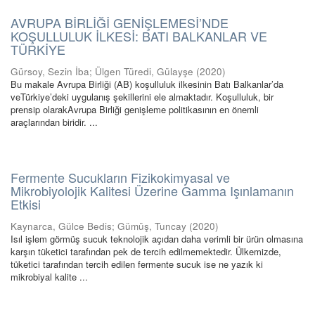
AVRUPA BİRLİĞİ GENİŞLEMESİ’NDE
KOŞULLULUK İLKESİ: BATI BALKANLAR VE
TÜRKİYE
Gürsoy, Sezin İba
;
Ülgen Türedi, Gülayşe
(
2020
)
Bu makale Avrupa Birliği (AB) koşulluluk ilkesinin Batı Balkanlar’da
veTürkiye’deki uygulanış şekillerini ele almaktadır. Koşulluluk, bir
prensip olarakAvrupa Birliği genişleme politikasının en önemli
araçlarından biridir. ...
Fermente Sucukların Fizikokimyasal ve
Mikrobiyolojik Kalitesi Üzerine Gamma Işınlamanın
Etkisi
Kaynarca, Gülce Bedis
;
Gümüş, Tuncay
(
2020
)
Isıl işlem görmüş sucuk teknolojik açıdan daha verimli bir ürün olmasına
karşın tüketici tarafından pek de tercih edilmemektedir. Ülkemizde,
tüketici tarafından tercih edilen fermente sucuk ise ne yazık ki
mikrobiyal kalite ...