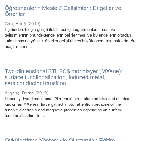
Öğretmenlerin Meslekî Gelişimleri: Engeller ve
Öneriler
Can, Ertuğ
(
2019
)
Eğitimde niteliğin geliştirilebilmesi için öğretmenlerin meslekî
gelişimlerinin önündekiengellerin belirlenmesi ve bu engellerin ortadan
kaldırılmasına yönelik öneriler geliştirilmesibüyük önem taşımaktadır. Bu
araştırmanın ...
Two-dimensional $Ti_2C$ monolayer (MXene):
surface functionalization, induced metal,
semiconductor transition
Akgenç, Berna
(
2019
)
Recently, two-dimensional (2D) transition metal carbides and nitrides
known as MXenes, have gained a lotof attention because of their
tunable electronic and magnetic properties depending on surface
functionalization. In ...
Öyküleştirme Yöntemiyle Oluşturulan Eğitim