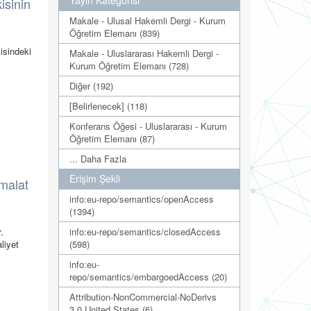
Yayın Kategorisi
isinin
Makale - Ulusal Hakemli Dergi - Kurum
Öğretim Elemanı (839)
isindeki
Makale - Uluslararası Hakemli Dergi -
Kurum Öğretim Elemanı (728)
Diğer (192)
[Belirlenecek] (118)
Konferans Öğesi - Uluslararası - Kurum
Öğretim Elemanı (87)
... Daha Fazla
Erişim Şekli
İmalat
info:eu-repo/semantics/openAccess
(1394)
info:eu-repo/semantics/closedAccess
.
(598)
liyet
info:eu-
repo/semantics/embargoedAccess (20)
Attribution-NonCommercial-NoDerivs
3.0 United States (6)