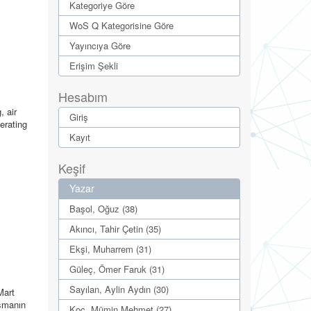
Kategoriye Göre
WoS Q Kategorisine Göre
Yayıncıya Göre
Erişim Şekli
Hesabım
, air
Giriş
lerating
Kayıt
Keşif
Yazar
Başol, Oğuz (38)
Akıncı, Tahir Çetin (35)
Ekşi, Muharrem (31)
Güleç, Ömer Faruk (31)
Sayılan, Aylin Aydın (30)
Mart
ışmanın
Koç, Mümin Mehmet (27)