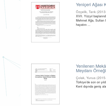
Yeniçeri Ağası
Özçelik, Tarık
(
2013
XVII. Yüzyıl başların
Mehmet Ağa, Sultan IV
hayatını ...
Yenilenen Mekâ
Meydanı Örneğ
Çolak, Yunus
(
2015
Türkiye’de son on yılda
Kent dışında geniş ala