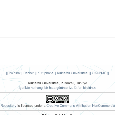
|| Politika
|| Rehber
|| Kütüphane
|| Kırklareli Üniversitesi ||
OAI-PMH ||
Kırklareli Üniversitesi, Kırklareli, Türkiye
İçerikte herhangi bir hata görürseniz, lütfen bildiriniz:
l Repository
is licensed under a
Creative Commons Attribution-NonCommercial