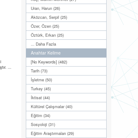
Uran, Harun (26)
Aközcan, Serpil (25)
Özer, Özen (25)
Öztürk, Erkan (25)
... Daha Fazla
Anahtar Kelime
i
[No Keywords] (482)
tır. ...
Tarih (73)
İşletme (50)
Turkey (45)
İktisat (44)
Kültürel Çalışmalar (40)
Eğitim (34)
Sosyoloji (31)
Eğitim Araştırmaları (29)