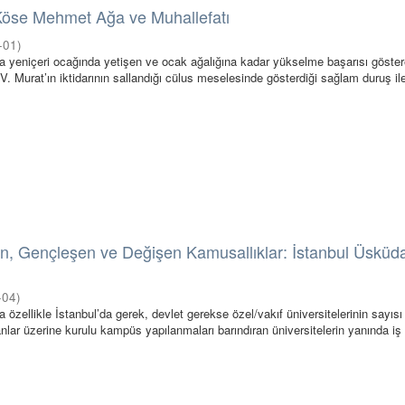
 Köse Mehmet Ağa ve Muhallefatı
-01
)
da yeniçeri ocağında yetişen ve ocak ağalığına kadar yükselme başarısı göste
. Murat’ın iktidarının sallandığı cülus meselesinde gösterdiği sağlam duruş il
n, Gençleşen ve Değişen Kamusallıklar: İstanbul Üsküd
i
-04
)
 özellikle İstanbul’da gerek, devlet gerekse özel/vakıf üniversitelerinin sayısı 
nlar üzerine kurulu kampüs yapılanmaları barındıran üniversitelerin yanında iş 