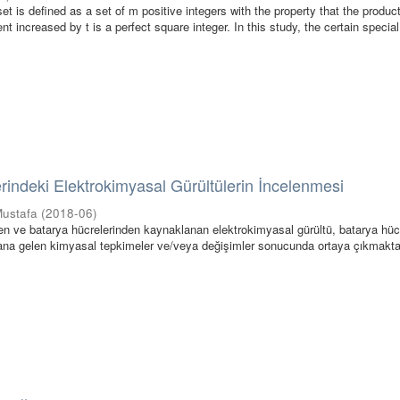
set is defined as a set of m positive integers with the property that the product
nt increased by t is a perfect square integer. In this study, the certain special 
rindeki Elektrokimyasal Gürültülerin İncelenmesi
Mustafa
(
2018-06
)
den ve batarya hücrelerinden kaynaklanan elektrokimyasal gürültü, batarya hücr
ana gelen kimyasal tepkimeler ve/veya değişimler sonucunda ortaya çıkmakta