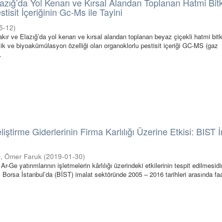
lazığ’da Yol Kenarı ve Kırsal Alandan Toplanan Hatmi Bitk
tisit İçeriğinin Gc-Ms ile Tayini
5-12
)
ır ve Elazığ’da yol kenarı ve kırsal alandan toplanan beyaz çiçekli hatmi bitk
k ve biyoakümülasyon özelliği olan organoklorlu pestisit içeriği GC-MS (gaz
.
iştirme Giderlerinin Firma Karlılığı Üzerine Etkisi: BIST 
, Ömer Faruk
(
2019-01-30
)
-Ge yatırımlarının işletmelerin kârlılığı üzerindeki etkilerinin tespit edilmesidir
 Borsa İstanbul’da (BİST) imalat sektöründe 2005 – 2016 tarihleri arasında faa