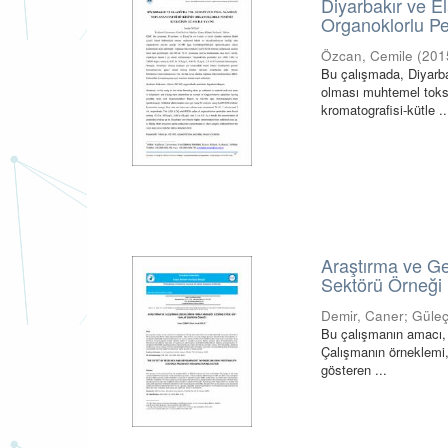
Diyarbakır ve E
Organoklorlu Pes
Özcan, Cemile
(
201
Bu çalışmada, Diyarbak
olması muhtemel toksi
kromatografisi-kütle ..
Araştırma ve Gel
Sektörü Örneği
Demir, Caner
;
Güleç
Bu çalışmanın amacı, Ar
Çalışmanın örneklemi,
gösteren ...