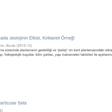
da Jeolojinin Etkisi, Kırklareli Örneği
hin, Burak
(
2015-12
)
 sürecinde planlamanın gerekliliği ve “jeoloji” nin kent planlamasındaki etkis
ı, hidrojeolojik koşullar, iklim şartları, yapı malzemeleri faktörleri ile açıklanmış
rticular Sets
2
)