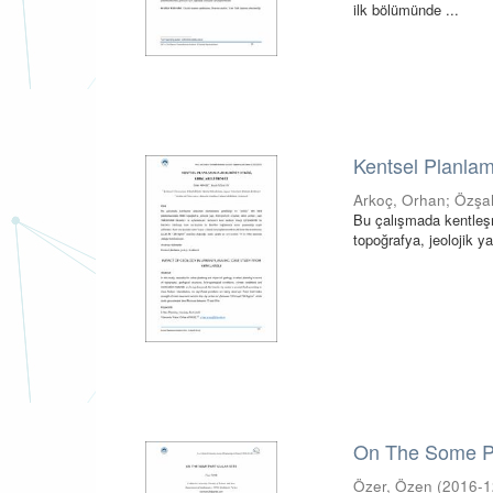
ilk bölümünde ...
Kentsel Planlama
Arkoç, Orhan
;
Özşa
Bu çalışmada kentleşme
topoğrafya, jeolojik yap
On The Some Pa
Özer, Özen
(
2016-1