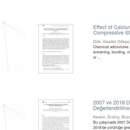
Effect of Calci
Compressive St
Gök, Saadet Gökçe
Chemical admixtures a
entraining, bonding, v
or ...
2007 ve 2018 De
Değerlendirilme
Keskin, Erdinç
;
Bozd
Bu çalışmada 2007 De
2018’de yürürlüğe gire