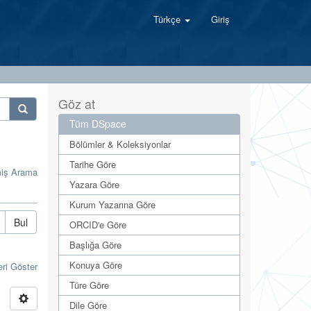
Türkçe
Giriş
Göz at
Tüm DSpace
Bölümler & Koleksiyonlar
Tarihe Göre
miş Arama
Yazara Göre
Kurum Yazarına Göre
Bul
ORCID'e Göre
Başlığa Göre
Konuya Göre
eri Göster
Türe Göre
Dile Göre