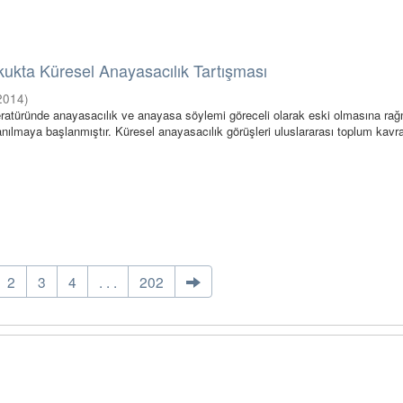
kukta Küresel Anayasacılık Tartışması
2014
)
teratüründe anayasacılık ve anayasa söylemi göreceli olarak eski olmasına ra
anılmaya başlanmıştır. Küresel anayasacılık görüşleri uluslararası toplum kavra
2
3
4
. . .
202