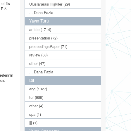
 of its
Uluslararası İlişkiler (29)
P-5, ...
... Daha Fazla
Yayın Türü
article (1714)
presentation (72)
proceedingsPaper (71)
review (58)
other (47)
... Daha Fazla
elerinin
Dil
dır.
eng (1027)
tur (985)
other (4)
spa (1)
||| (1)