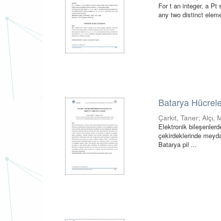
For t an integer, a Pt 
any two distinct eleme
Batarya Hücrele
Çarkıt, Taner
;
Alçı, 
Elektronik bileşenler
çekirdeklerinde meyd
Batarya pil ...