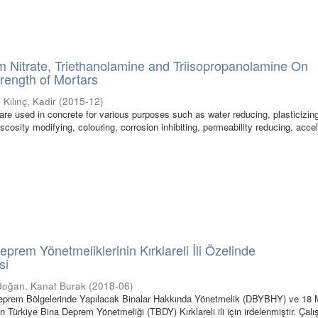
um Nitrate, Triethanolamine and Triisopropanolamine On
rength of Mortars
;
Kılınç, Kadir
(
2015-12
)
re used in concrete for various purposes such as water reducing, plasticizing
iscosity modifying, colouring, corrosion inhibiting, permeability reducing, acce
prem Yönetmeliklerinin Kırklareli İli Özelinde
si
oğan, Kanat Burak
(
2018-06
)
prem Bölgelerinde Yapılacak Binalar Hakkında Yönetmelik (DBYBHY) ve 18 
n Türkiye Bina Deprem Yönetmeliği (TBDY) Kırklareli ili için irdelenmiştir. Çal