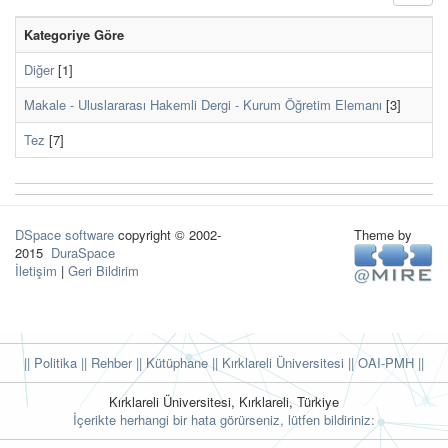
Kategoriye Göre
Diğer
[1]
Makale - Uluslararası Hakemli Dergi - Kurum Öğretim Elemanı
[3]
Tez
[7]
DSpace software
copyright © 2002-
Theme by
2015
DuraSpace
İletişim
|
Geri Bildirim
|| Politika
|| Rehber
|| Kütüphane
|| Kırklareli Üniversitesi ||
OAI-PMH ||
Kırklareli Üniversitesi, Kırklareli, Türkiye
İçerikte herhangi bir hata görürseniz, lütfen bildiriniz: