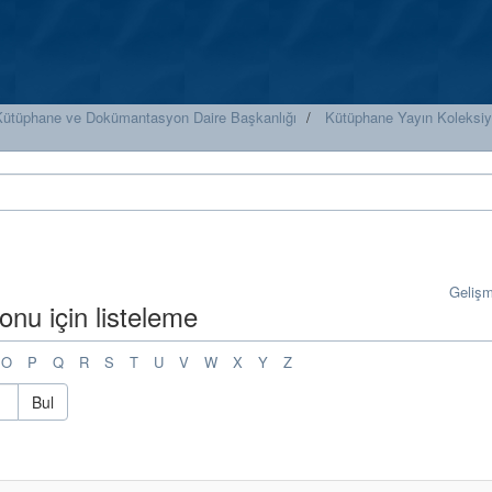
Kütüphane ve Dokümantasyon Daire Başkanlığı
Kütüphane Yayın Koleksi
Geliş
nu için listeleme
O
P
Q
R
S
T
U
V
W
X
Y
Z
Bul