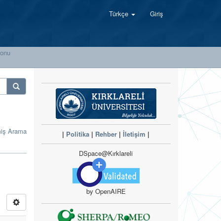
Türkçe
Giriş
yonu
miş Arama
|
Politika
|
Rehber
|
İletişim
|
DSpace@Kırklareli
by OpenAIRE