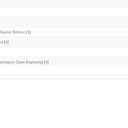
 İlişkiler Bölümü
[1]
mü
[1]
mantaayon Daire Başkanlığı
[1]