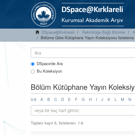
DSpace@Kırklareli
Rektörlüğe Bağlı Birimler
Bölüme Göre Kütüphane Yayın Koleksiyonu listeleme
DSpace'de Ara
Bu Koleksiyon
Bölüm Kütüphane Yayın Koleksiyo
0-9
A
B
C
D
E
F
G
H
I
J
K
L
M
N
Toplam kayıt 6, listelenen: 1-6