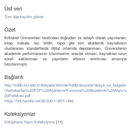
Üst veri
Tüm öğe kaydını göster
Özet
Kırklareli Üniversitesi tarafından doğrudan ve dolaylı olarak yayınlanan;
kitap, makale, tez, bildiri, rapor gibi tüm akademik kaynakların
uluslararası standartlarda dijital ortamda depolanması, Üniversitenin
akademik performansının izlenmesine aracılık etmesi, kaynakları uzun
süreli saklanması ve yayınların etkisini artırılması amacıyla
hazırlanmıştır.
Bağlantı
http://kddb.klu.edu.tr/dosyalar/birimler/kddb/dosyalar/dosya_ve_belgeler
/Veritabanları%20PDF%20Açıklama/Kurumsal%20Akademik%20Arşiv%
20Politikası.pdf
https://hdl.handle.net/20.500.11857/1468
Koleksiyonlar
Kütüphane Yayın Koleksiyonu
[11]