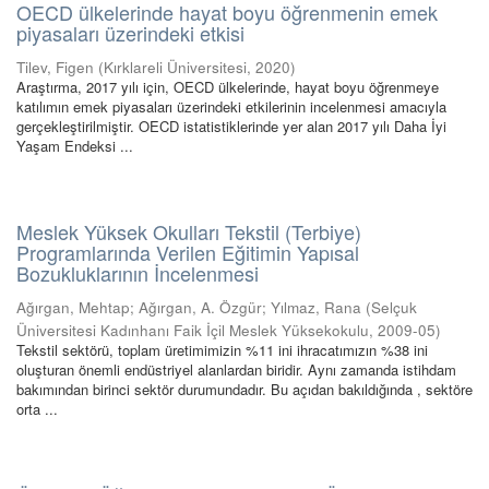
OECD ülkelerinde hayat boyu öğrenmenin emek
piyasaları üzerindeki etkisi
Tilev, Figen
(
Kırklareli Üniversitesi
,
2020
)
Araştırma, 2017 yılı için, OECD ülkelerinde, hayat boyu öğrenmeye
katılımın emek piyasaları üzerindeki etkilerinin incelenmesi amacıyla
gerçekleştirilmiştir. OECD istatistiklerinde yer alan 2017 yılı Daha İyi
Yaşam Endeksi ...
Meslek Yüksek Okulları Tekstil (Terbiye)
Programlarında Verilen Eğitimin Yapısal
Bozukluklarının İncelenmesi
Ağırgan, Mehtap
;
Ağırgan, A. Özgür
;
Yılmaz, Rana
(
Selçuk
Üniversitesi Kadınhanı Faik İçil Meslek Yüksekokulu
,
2009-05
)
Tekstil sektörü, toplam üretimimizin %11 ini ihracatımızın %38 ini
oluşturan önemli endüstriyel alanlardan biridir. Aynı zamanda istihdam
bakımından birinci sektör durumundadır. Bu açıdan bakıldığında , sektöre
orta ...