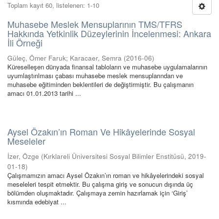
Toplam kayıt 60, listelenen: 1-10
Muhasebe Meslek Mensuplarının TMS/TFRS
Hakkında Yetkinlik Düzeylerinin İncelenmesi: Ankara
İli Örneği
Güleç, Ömer Faruk
;
Karacaer, Semra
(
2016-06
)
Küreselleşen dünyada finansal tabloların ve muhasebe uygulamalarının
uyumlaştırılması çabası muhasebe meslek mensuplarından ve
muhasebe eğitiminden beklentileri de değiştirmiştir. Bu çalışmanın
amacı 01.01.2013 tarihi ...
Aysel Özakın’ın Roman Ve Hikâyelerinde Sosyal
Meseleler
İzer, Özge
(
Kırklareli Üniversitesi Sosyal Bilimler Enstitüsü
,
2019-
01-18
)
Çalışmamızın amacı Aysel Özakın’ın roman ve hikâyelerindeki sosyal
meseleleri tespit etmektir. Bu çalışma giriş ve sonucun dışında üç
bölümden oluşmaktadır. Çalışmaya zemin hazırlamak için ‘Giriş’
kısmında edebiyat ...