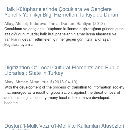
Halk Kütüphanelerinde Çocuklara ve Gençlere
Yönelik Yenilikçi Bilgi Hizmetleri:Türkiye’de Durum
Altay, Ahmet
;
Todorova, Tania
;
Dursun, Bahtiyar
(
2013
)
Çocukların ve gençlerin kütüphane kullanma alışkanlığının günden güne
azaldığı günümüzde; halk kütüphanelerinin amaçlarına ulaşması ve
varlıklarını devam ettirmeleri için her geçen gün hızla farklılaşan
koşullara uyum ...
Digitization Of Local Cultural Elements and Public
Libraries : State in Turkey
Altay, Ahmet
;
Alkan, Yusuf
(
2013-04-10
)
With the development of the process of transition to information society
that emerged as a result of globalization, against the threat of loss of
societies’ original identity, many local reflexes have developed. It
became ...
Düstûrü’l-Mülk Vezîrü’l-Melik’te Kullanılan Atasözleri