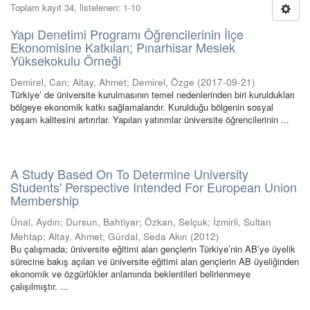
Toplam kayıt 34, listelenen: 1-10
Yapı Denetimi Programı Öğrencilerinin İlçe
Ekonomisine Katkıları; Pınarhisar Meslek
Yüksekokulu Örneği
Demirel, Can
;
Altay, Ahmet
;
Demirel, Özge
(
2017-09-21
)
Türkiye’ de üniversite kurulmasının temel nedenlerinden biri kuruldukları
bölgeye ekonomik katkı sağlamalarıdır. Kurulduğu bölgenin sosyal
yaşam kalitesini artırırlar. Yapılan yatırımlar üniversite öğrencilerinin ...
A Study Based On To Determine University
Students' Perspective Intended For European Union
Membership
Ünal, Aydın
;
Dursun, Bahtiyar
;
Özkan, Selçuk
;
İzmirli, Sultan
Mehtap
;
Altay, Ahmet
;
Gürdal, Seda Akın
(
2012
)
Bu çalışmada; üniversite eğitimi alan gençlerin Türkiye’nin AB’ye üyelik
sürecine bakış açıları ve üniversite eğitimi alan gençlerin AB üyeliğinden
ekonomik ve özgürlükler anlamında beklentileri belirlenmeye
çalışılmıştır. ...