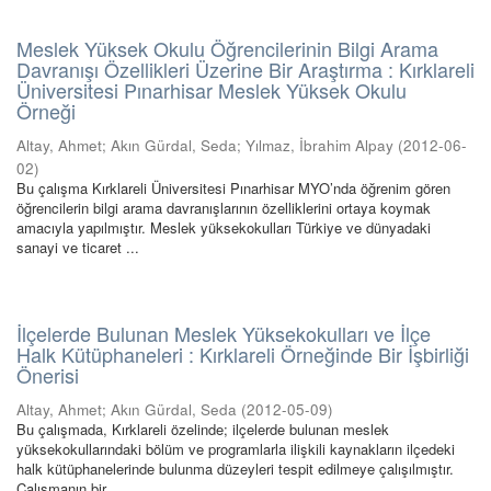
Meslek Yüksek Okulu Öğrencilerinin Bilgi Arama
Davranışı Özellikleri Üzerine Bir Araştırma : Kırklareli
Üniversitesi Pınarhisar Meslek Yüksek Okulu
Örneği
Altay, Ahmet
;
Akın Gürdal, Seda
;
Yılmaz, İbrahim Alpay
(
2012-06-
02
)
Bu çalışma Kırklareli Üniversitesi Pınarhisar MYO’nda öğrenim gören
öğrencilerin bilgi arama davranışlarının özelliklerini ortaya koymak
amacıyla yapılmıştır. Meslek yüksekokulları Türkiye ve dünyadaki
sanayi ve ticaret ...
İlçelerde Bulunan Meslek Yüksekokulları ve İlçe
Halk Kütüphaneleri : Kırklareli Örneğinde Bir İşbirliği
Önerisi
Altay, Ahmet
;
Akın Gürdal, Seda
(
2012-05-09
)
Bu çalışmada, Kırklareli özelinde; ilçelerde bulunan meslek
yüksekokullarındaki bölüm ve programlarla ilişkili kaynakların ilçedeki
halk kütüphanelerinde bulunma düzeyleri tespit edilmeye çalışılmıştır.
Çalışmanın bir ...