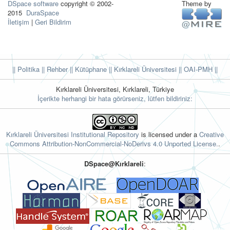
DSpace software
copyright © 2002-
Theme by
2015
DuraSpace
İletişim
|
Geri Bildirim
|| Politika
|| Rehber
|| Kütüphane
|| Kırklareli Üniversitesi ||
OAI-PMH ||
Kırklareli Üniversitesi, Kırklareli, Türkiye
İçerikte herhangi bir hata görürseniz, lütfen bildiriniz:
Kırklareli Üniversitesi Institutional Repository
is licensed under a
Creative
Commons Attribution-NonCommercial-NoDerivs 4.0 Unported License.
.
DSpace@Kırklareli
: