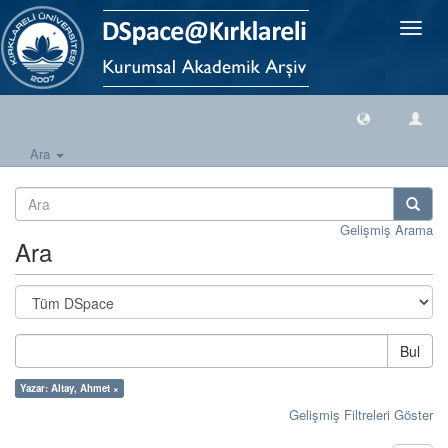
Geçiş
Yönlen
Ara
Gelişmiş Arama
Ara
Bul
Yazar: Altay, Ahmet ×
Gelişmiş Filtreleri Göster