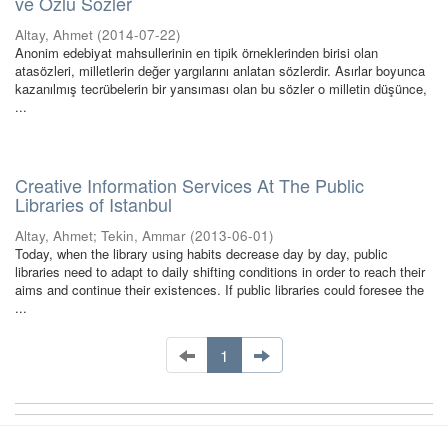
ve Özlü Sözler
Altay, Ahmet
(
2014-07-22
)
Anonim edebiyat mahsullerinin en tipik örneklerinden birisi olan
atasözleri, milletlerin değer yargılarını anlatan sözlerdir. Asırlar boyunca
kazanılmış tecrübelerin bir yansıması olan bu sözler o milletin düşünce,
...
Creative Information Services At The Public
Libraries of Istanbul
Altay, Ahmet
;
Tekin, Ammar
(
2013-06-01
)
Today, when the library using habits decrease day by day, public
libraries need to adapt to daily shifting conditions in order to reach their
aims and continue their existences. If public libraries could foresee the
...
1