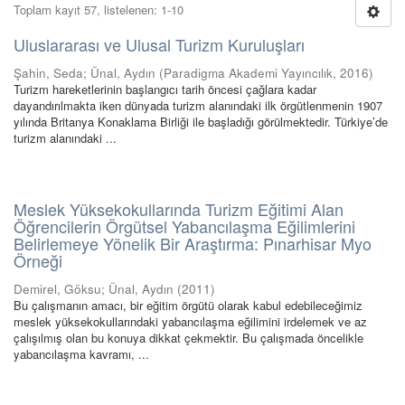
Toplam kayıt 57, listelenen: 1-10
Uluslararası ve Ulusal Turizm Kuruluşları
Şahin, Seda
;
Ünal, Aydın
(
Paradigma Akademi Yayıncılık
,
2016
)
Turizm hareketlerinin başlangıcı tarih öncesi çağlara kadar
dayandırılmakta iken dünyada turizm alanındaki ilk örgütlenmenin 1907
yılında Britanya Konaklama Birliği ile başladığı görülmektedir. Türkiye’de
turizm alanındaki ...
Meslek Yüksekokullarında Turizm Eğitimi Alan
Öğrencilerin Örgütsel Yabancılaşma Eğilimlerini
Belirlemeye Yönelik Bir Araştırma: Pınarhisar Myo
Örneği
Demirel, Göksu
;
Ünal, Aydın
(
2011
)
Bu çalışmanın amacı, bir eğitim örgütü olarak kabul edebileceğimiz
meslek yüksekokullarındaki yabancılaşma eğilimini irdelemek ve az
çalışılmış olan bu konuya dikkat çekmektir. Bu çalışmada öncelikle
yabancılaşma kavramı, ...