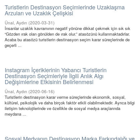
Turistlerin Destinasyon Seçimlerinde Uzaklaşma
Arzuları ve Uzaklık Çelişkisi
Ünal, Aydın
(
2020-03-31
)
İnsanlar uzaklık kavramının negatif yönüne dikkat çekmek için sık sık
“Gözden ırak olan gönülden de ırak olur.” atasözünü kullanmaktadırlar.
Acaba bu atasözü turistlerin destinasyon seçim karar süreçlerinde de
geçerli ...
Instagram İçeriklerinin Yabancı Turistlerin
Destinasyon Seçimleriyle İlgili Anlık Algı
Değişimlerine Etkisinin Belirlenmesi
Ünal, Aydın
(
2020-06-16
)
Turistlerin destinasyon karar verme süreçlerinde ekonomik, sosyal,
kültürel, psikolojik ve daha birçok faktör etkili olabilmektedir. Ayrıca bilgi
iletişim teknolojilerinde ve özellikle de sosyal medya araçlarında
meydana ...
Sosyal Medyanın Destinasyon Marka Farkındalığı ve