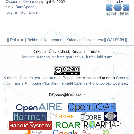
DSpace software
copyright © 2002-
Theme by
2015
DuraSpace
İletişim
|
Geri Bildirim
|| Politika
|| Rehber
|| Kütüphane
|| Kırklareli Üniversitesi ||
OAI-PMH ||
Kırklareli Üniversitesi, Kırklareli, Türkiye
İçerikte herhangi bir hata görürseniz, lütfen bildiriniz:
Kırklareli Üniversitesi Institutional Repository
is licensed under a
Creative
Commons Attribution-NonCommercial-NoDerivs 4.0 Unported License.
.
DSpace@Kırklareli
: