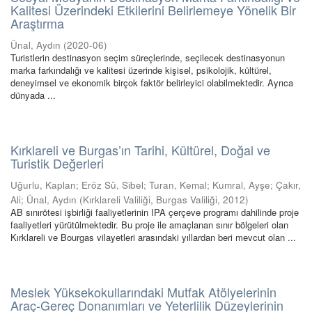
Kalitesi Üzerindeki Etkilerini Belirlemeye Yönelik Bir
Araştırma
Ünal, Aydın
(
2020-06
)
Turistlerin destinasyon seçim süreçlerinde, seçilecek destinasyonun
marka farkındalığı ve kalitesi üzerinde kişisel, psikolojik, kültürel,
deneyimsel ve ekonomik birçok faktör belirleyici olabilmektedir. Ayrıca
dünyada ...
Kırklareli ve Burgas’ın Tarihi, Kültürel, Doğal ve
Turistik Değerleri
Uğurlu, Kaplan
;
Eröz Sü, Sibel
;
Turan, Kemal
;
Kumral, Ayşe
;
Çakır,
Ali
;
Ünal, Aydın
(
Kırklareli Valiliği, Burgas Valiliği
,
2012
)
AB sınırötesi işbirliği faaliyetlerinin IPA çerçeve programı dahilinde proje
faaliyetleri yürütülmektedir. Bu proje ile amaçlanan sınır bölgeleri olan
Kırklareli ve Bourgas vilayetleri arasındaki yıllardan beri mevcut olan ...
Meslek Yüksekokullarındaki Mutfak Atölyelerinin
Araç-Gereç Donanımları ve Yeterlilik Düzeylerinin