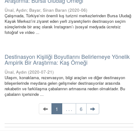
Araştırma: Bursa Uludağ Örneği
Ünal, Aydın
;
Bayar, Sinan Baran
(
2020-06
)
Çalışmada, Türkiye’nin önemli kış turizmi merkezlerinden Bursa Uludağ
Kayak Merkezi’ni ziyaret eden yerli ziyaretçilerin destinasyon seçim
süreçlerinde bir araç olarak Instagram’ı (sosyal medyada ücretsiz
fotoğraf ve video ...
Destinasyon Kişiliği Boyutlarını Belirlemeye Yönelik
Ampirik Bir Araştırma: Kaş Örneği
Ünal, Aydın
(
2020-07-21
)
Ulaşım, konaklama, rezervasyon, bilgi araçları ve diğer destinasyon
bileşenlerinde meydana gelen gelişmeler destinasyonlar arasında
rekabetin ve farklılaşma çabalarının artmasına neden olmaktadır. Bu
çabaların içerisinde ...
1
. . .
6