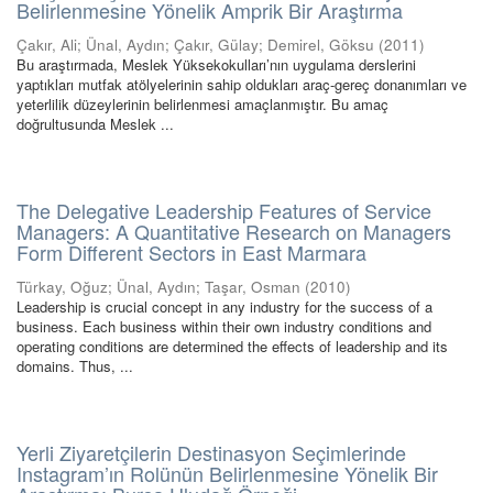
Belirlenmesine Yönelik Amprik Bir Araştırma
Çakır, Ali
;
Ünal, Aydın
;
Çakır, Gülay
;
Demirel, Göksu
(
2011
)
Bu araştırmada, Meslek Yüksekokulları’nın uygulama derslerini
yaptıkları mutfak atölyelerinin sahip oldukları araç-gereç donanımları ve
yeterlilik düzeylerinin belirlenmesi amaçlanmıştır. Bu amaç
doğrultusunda Meslek ...
The Delegative Leadership Features of Service
Managers: A Quantitative Research on Managers
Form Different Sectors in East Marmara
Türkay, Oğuz
;
Ünal, Aydın
;
Taşar, Osman
(
2010
)
Leadership is crucial concept in any industry for the success of a
business. Each business within their own industry conditions and
operating conditions are determined the effects of leadership and its
domains. Thus, ...
Yerli Ziyaretçilerin Destinasyon Seçimlerinde
Instagram’ın Rolünün Belirlenmesine Yönelik Bir