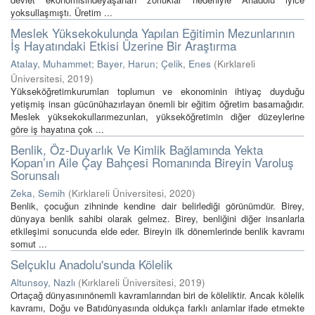
yoksullaşmıştı. Üretim ...
Meslek Yüksekokulunda Yapılan Eğitimin Mezunlarının
İş Hayatındaki Etkisi Üzerine Bir Araştırma
Atalay, Muhammet
;
Bayer, Harun
;
Çelik, Enes
(
Kırklareli
Üniversitesi
,
2019
)
Yükseköğretimkurumları toplumun ve ekonominin ihtiyaç duyduğu
yetişmiş insan gücünühazırlayan önemli bir eğitim öğretim basamağıdır.
Meslek yüksekokullarımezunları, yükseköğretimin diğer düzeylerine
göre iş hayatına çok ...
Benlik, Öz-Duyarlık Ve Kimlik Bağlamında Yekta
Kopan’ın Aile Çay Bahçesi Romanında Bireyin Varoluş
Sorunsalı
Zeka, Semih
(
Kırklareli Üniversitesi
,
2020
)
Benlik, çocuğun zihninde kendine dair belirlediği görünümdür. Birey,
dünyaya benlik sahibi olarak gelmez. Birey, benliğini diğer insanlarla
etkileşimi sonucunda elde eder. Bireyin ilk dönemlerinde benlik kavramı
somut ...
Selçuklu Anadolu'sunda Kölelik
Altunsoy, Nazlı
(
Kırklareli Üniversitesi
,
2019
)
Ortaçağ dünyasınınönemli kavramlarından biri de köleliktir. Ancak kölelik
kavramı, Doğu ve Batıdünyasında oldukça farklı anlamlar ifade etmekte