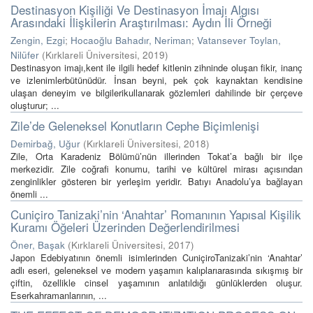
Destinasyon Kişiliği Ve Destinasyon İmajı Algısı
Arasındaki İlişkilerin Araştırılması: Aydın İli Örneği
Zengin, Ezgi
;
Hocaoğlu Bahadır, Neriman
;
Vatansever Toylan,
Nilüfer
(
Kırklareli Üniversitesi
,
2019
)
Destinasyon imajı,kent ile ilgili hedef kitlenin zihninde oluşan fikir, inanç
ve izlenimlerbütünüdür. İnsan beyni, pek çok kaynaktan kendisine
ulaşan deneyim ve bilgilerikullanarak gözlemleri dahilinde bir çerçeve
oluşturur; ...
Zile’de Geleneksel Konutların Cephe Biçimlenişi
Demirbağ, Uğur
(
Kırklareli Üniversitesi
,
2018
)
Zile, Orta Karadeniz Bölümü’nün illerinden Tokat’a bağlı bir ilçe
merkezidir. Zile coğrafi konumu, tarihi ve kültürel mirası açısından
zenginlikler gösteren bir yerleşim yeridir. Batıyı Anadolu’ya bağlayan
önemli ...
Cuniçiro Tanizaki’nin ‘Anahtar’ Romanının Yapısal Kişilik
Kuramı Öğeleri Üzerinden Değerlendirilmesi
Öner, Başak
(
Kırklareli Üniversitesi
,
2017
)
Japon Edebiyatının önemli isimlerinden CuniçiroTanizaki’nin ‘Anahtar’
adlı eseri, geleneksel ve modern yaşamın kalıplarıarasında sıkışmış bir
çiftin, özellikle cinsel yaşamının anlatıldığı günlüklerden oluşur.
Eserkahramanlarının, ...