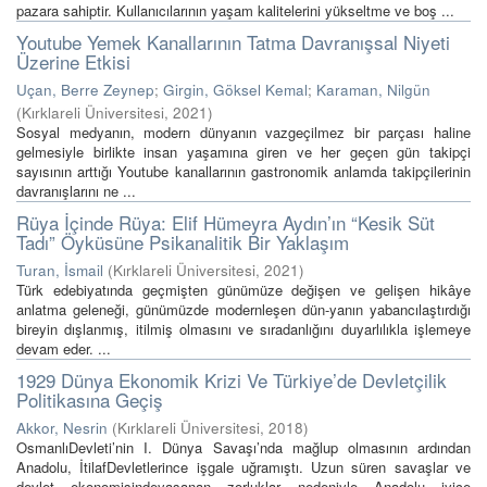
pazara sahiptir. Kullanıcılarının yaşam kalitelerini yükseltme ve boş ...
Youtube Yemek Kanallarının Tatma Davranışsal Niyeti
Üzerine Etkisi
Uçan, Berre Zeynep
;
Girgin, Göksel Kemal
;
Karaman, Nilgün
(
Kırklareli Üniversitesi
,
2021
)
Sosyal medyanın, modern dünyanın vazgeçilmez bir parçası haline
gelmesiyle birlikte insan yaşamına giren ve her geçen gün takipçi
sayısının arttığı Youtube kanallarının gastronomik anlamda takipçilerinin
davranışlarını ne ...
Rüya İçinde Rüya: Elif Hümeyra Aydın’ın “Kesik Süt
Tadı” Öyküsüne Psikanalitik Bir Yaklaşım
Turan, İsmail
(
Kırklareli Üniversitesi
,
2021
)
Türk edebiyatında geçmişten günümüze değişen ve gelişen hikâye
anlatma geleneği, günümüzde modernleşen dün-yanın yabancılaştırdığı
bireyin dışlanmış, itilmiş olmasını ve sıradanlığını duyarlılıkla işlemeye
devam eder. ...
1929 Dünya Ekonomik Krizi Ve Türkiye’de Devletçilik
Politikasına Geçiş
Akkor, Nesrin
(
Kırklareli Üniversitesi
,
2018
)
OsmanlıDevleti’nin I. Dünya Savaşı’nda mağlup olmasının ardından
Anadolu, İtilafDevletlerince işgale uğramıştı. Uzun süren savaşlar ve
devlet ekonomisindeyaşanan zorluklar nedeniyle Anadolu iyice