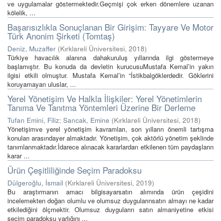
ve uygulamalar göstermektedir.Geçmişi çok erken dönemlere uzanan
kölelik, ...
Başarısızlıkla Sonuçlanan Bir Girişim: Tayyare Ve Motor
Türk Anonim Şirketi (Tomtaş)
Deniz, Muzaffer
(
Kırklareli Üniversitesi
,
2018
)
Türkiye havacılık alanına dahakuruluş yıllarında ilgi göstermeye
başlamıştır. Bu konuda da devletin kurucusuMustafa Kemal’in yakın
ilgisi etkili olmuştur. Mustafa Kemal’in “İstikbalgöklerdedir. Göklerini
koruyamayan uluslar, ...
Yerel Yönetişim Ve Halkla İlişkiler: Yerel Yönetimlerin
Tanıma Ve Tanıtma Yöntemleri Üzerine Bir Derleme
Tufan Emini, Filiz
;
Sancak, Emine
(
Kırklareli Üniversitesi
,
2018
)
Yönetişimve yerel yönetişim kavramları, son yılların önemli tartışma
konuları arasındayer almaktadır. Yönetişim, çok aktörlü yönetim şeklinde
tanımlanmaktadır.İdarece alınacak kararlardan etkilenen tüm paydaşların
karar ...
Ürün Çeşitliliğinde Seçim Paradoksu
Dülgeroğlu, İsmail
(
Kırklareli Üniversitesi
,
2019
)
Bu araştırmanın amacı bilgisayarsatın alımında ürün çeşidini
incelemekten doğan olumlu ve olumsuz duygularınsatın almayı ne kadar
etkilediğini ölçmektir. Olumsuz duyguların satın almaniyetine etkisi
seçim paradoksu varlığını ...