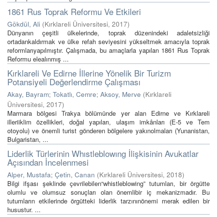
1861 Rus Toprak Reformu Ve Etkileri
Gökdül, Ali
(
Kırklareli Üniversitesi
,
2017
)
Dünyanın çeşitli ülkelerinde, toprak düzenindeki adaletsizliği
ortadankaldırmak ve ülke refah seviyesini yükseltmek amacıyla toprak
reformlarıyapılmıştır. Çalışmada, bu amaçlarla yapılan 1861 Rus Toprak
Reformu elealınmış ...
Kırklareli Ve Edirne İllerine Yönelik Bir Turizm
Potansiyeli Değerlendirme Çalışması
Akay, Bayram
;
Tokatlı, Cemre
;
Aksoy, Merve
(
Kırklareli
Üniversitesi
,
2017
)
Marmara bölgesi Trakya bölümünde yer alan Edirne ve Kırklareli
illeriiklim özellikleri, doğal yapıları, ulaşım imkânları (E-5 ve Tem
otoyolu) ve önemli turist gönderen bölgelere yakınolmaları (Yunanistan,
Bulgaristan, ...
Liderlik Türlerinin Whıstleblowıng İlişkisinin Avukatlar
Açısından İncelenmesi
Alper, Mustafa
;
Çetin, Canan
(
Kırklareli Üniversitesi
,
2018
)
Bilgi ifşası şeklinde çevrilebilen“whistleblowing” tutumları, bir örgütte
olumlu ve olumsuz sonuçları olan önemlibir iç mekanizmadır. Bu
tutumların etkilerinde örgütteki liderlik tarzınınönemi merak edilen bir
husustur. ...