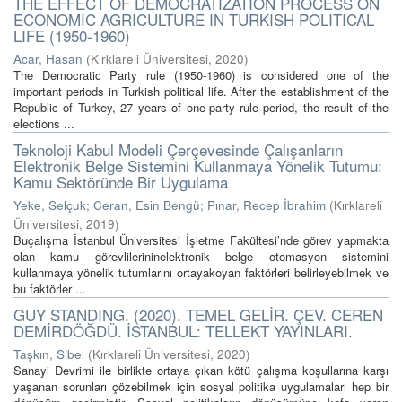
THE EFFECT OF DEMOCRATIZATION PROCESS ON
ECONOMIC AGRICULTURE IN TURKISH POLITICAL
LIFE (1950-1960)
Acar, Hasan
(
Kırklareli Üniversitesi
,
2020
)
The Democratic Party rule (1950-1960) is considered one of the
important periods in Turkish political life. After the establishment of the
Republic of Turkey, 27 years of one-party rule period, the result of the
elections ...
Teknoloji Kabul Modeli Çerçevesinde Çalışanların
Elektronik Belge Sistemini Kullanmaya Yönelik Tutumu:
Kamu Sektöründe Bir Uygulama
Yeke, Selçuk
;
Ceran, Esin Bengü
;
Pınar, Recep İbrahim
(
Kırklareli
Üniversitesi
,
2019
)
Buçalışma İstanbul Üniversitesi İşletme Fakültesi’nde görev yapmakta
olan kamu görevlilerininelektronik belge otomasyon sistemini
kullanmaya yönelik tutumlarını ortayakoyan faktörleri belirleyebilmek ve
bu faktörler ...
GUY STANDING. (2020). TEMEL GELİR. ÇEV. CEREN
DEMİRDÖĞDÜ. İSTANBUL: TELLEKT YAYINLARI.
Taşkın, Sibel
(
Kırklareli Üniversitesi
,
2020
)
Sanayi Devrimi ile birlikte ortaya çıkan kötü çalışma koşullarına karşı
yaşanan sorunları çözebilmek için sosyal politika uygulamaları hep bir