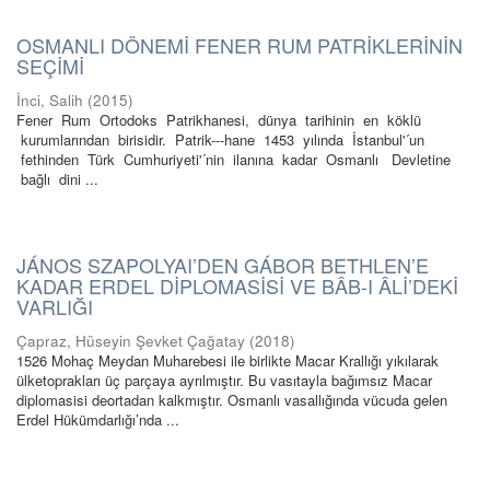
OSMANLI DÖNEMİ FENER RUM PATRİKLERİNİN
SEÇİMİ
İnci, Salih
(
2015
)
Fener Rum Ortodoks Patrikhanesi, dünya tarihinin en köklü
kurumlarından birisidir. Patrik-­--hane 1453 yılında İstanbul'´un
fethinden Türk Cumhuriyeti'´nin ilanına kadar Osmanlı Devletine
bağlı dini ...
JÁNOS SZAPOLYAI’DEN GÁBOR BETHLEN’E
KADAR ERDEL DİPLOMASİSİ VE BÂB-I ÂLİ’DEKİ
VARLIĞI
Çapraz, Hüseyin Şevket Çağatay
(
2018
)
1526 Mohaç Meydan Muharebesi ile birlikte Macar Krallığı yıkılarak
ülketoprakları üç parçaya ayrılmıştır. Bu vasıtayla bağımsız Macar
diplomasisi deortadan kalkmıştır. Osmanlı vasallığında vücuda gelen
Erdel Hükümdarlığı’nda ...