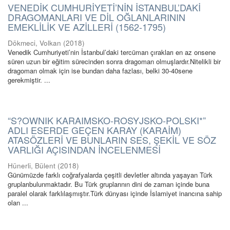
VENEDİK CUMHURİYETİ’NİN İSTANBUL’DAKİ
DRAGOMANLARI VE DİL OĞLANLARININ
EMEKLİLİK VE AZİLLERİ (1562-1795)
Dökmeci, Volkan
(
2018
)
Venedik Cumhuriyeti’nin İstanbul’daki tercüman çırakları en az onsene
süren uzun bir eğitim sürecinden sonra dragoman olmuşlardır.Nitelikli bir
dragoman olmak için ise bundan daha fazlası, belki 30-40sene
gerekmiştir. ...
“S?OWNIK KARAIMSKO-ROSYJSKO-POLSKI*”
ADLI ESERDE GEÇEN KARAY (KARAİM)
ATASÖZLERİ VE BUNLARIN SES, ŞEKİL VE SÖZ
VARLIĞI AÇISINDAN İNCELENMESİ
Hünerli, Bülent
(
2018
)
Günümüzde farklı coğrafyalarda çeşitli devletler altında yaşayan Türk
gruplarıbulunmaktadır. Bu Türk gruplarının dini de zaman içinde buna
paralel olarak farklılaşmıştır.Türk dünyası içinde İslamiyet inancına sahip
olan ...