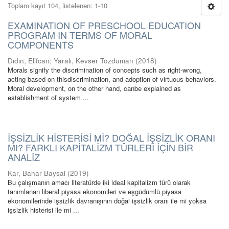
Toplam kayıt 104, listelenen: 1-10
EXAMINATION OF PRESCHOOL EDUCATION
PROGRAM IN TERMS OF MORAL
COMPONENTS
Dıdın, Elifcan
;
Yaralı, Kevser Tozduman
(
2018
)
Morals signify the discrimination of concepts such as right-wrong,
acting based on thisdiscrimination, and adoption of virtuous behaviors.
Moral development, on the other hand, canbe explained as
establishment of system ...
İŞSİZLİK HİSTERİSİ Mİ? DOĞAL İŞSİZLİK ORANI
MI? FARKLI KAPİTALİZM TÜRLERİ İÇİN BİR
ANALİZ
Kar, Bahar Baysal
(
2019
)
Bu çalışmanın amacı literatürde iki ideal kapitalizm türü olarak
tanımlanan liberal piyasa ekonomileri ve eşgüdümlü piyasa
ekonomilerinde işsizlik davranışının doğal işsizlik oranı ile mi yoksa
işsizlik histerisi ile mi ...