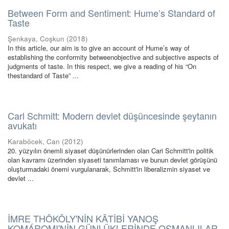
Between Form and Sentiment: Hume’s Standard of
Taste
Şenkaya, Coşkun
(
2018
)
In this article, our aim is to give an account of Hume’s way of
establishing the conformity betweenobjective and subjective aspects of
judgments of taste. In this respect, we give a reading of his “On
thestandard of Taste” ...
Carl Schmitt: Modern devlet düşüncesinde şeytanın
avukatı
Karaböcek, Can
(
2012
)
20. yüzyılın önemli siyaset düşünürlerinden olan Cari Schmitt'in politik
olan kavramı üzerinden siyaseti tanımlaması ve bunun devlet görüşünü
oluşturmadaki önemi vurgulanarak, Schmitt'in liberalizmin siyaset ve
devlet ...
İMRE THÖKÖLY'NİN KÂTİBİ YANOŞ
KOMÁROMI'NİN GÜNLÜKLERİNDE OSMANLILAR