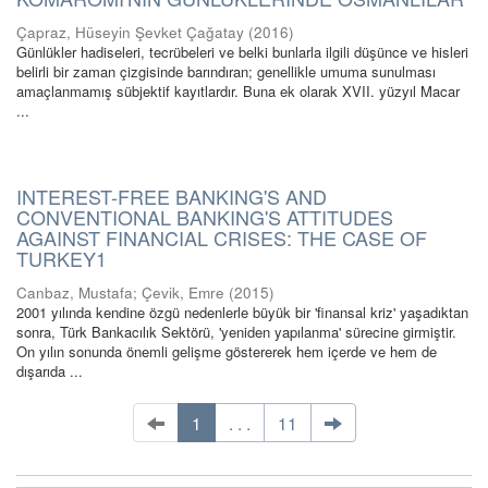
Çapraz, Hüseyin Şevket Çağatay
(
2016
)
Günlükler hadiseleri, tecrübeleri ve belki bunlarla ilgili düşünce ve hisleri
belirli bir zaman çizgisinde barındıran; genellikle umuma sunulması
amaçlanmamış sübjektif kayıtlardır. Buna ek olarak XVII. yüzyıl Macar
...
INTEREST-FREE BANKING'S AND
CONVENTIONAL BANKING'S ATTITUDES
AGAINST FINANCIAL CRISES: THE CASE OF
TURKEY1
Canbaz, Mustafa
;
Çevik, Emre
(
2015
)
2001 yılında kendine özgü nedenlerle büyük bir 'finansal kriz' yaşadıktan
sonra, Türk Bankacılık Sektörü, 'yeniden yapılanma' sürecine girmiştir.
On yılın sonunda önemli gelişme göstererek hem içerde ve hem de
dışarıda ...
1
. . .
11