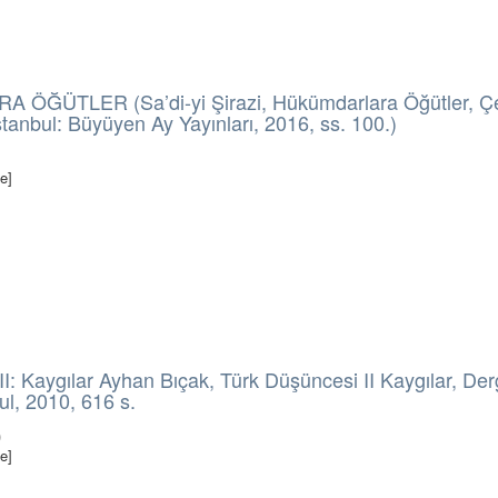
ÖĞÜTLER (Sa’di-yi Şirazi, Hükümdarlara Öğütler, Ç
stanbul: Büyüyen Ay Yayınları, 2016, ss. 100.)
e]
II: Kaygılar Ayhan Bıçak, Türk Düşüncesi II Kaygılar, De
bul, 2010, 616 s.
)
e]