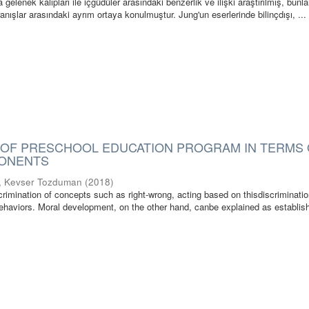
elenek kalıpları ile içgüdüler arasındaki benzerlik ve ilişki araştırılmış, bunlarl
ranışlar arasındaki ayrım ortaya konulmuştur. Jung'un eserlerinde bilinçdışı, ...
 OF PRESCHOOL EDUCATION PROGRAM IN TERMS
ONENTS
ı, Kevser Tozduman
(
2018
)
crimination of concepts such as right-wrong, acting based on thisdiscriminati
behaviors. Moral development, on the other hand, canbe explained as establis