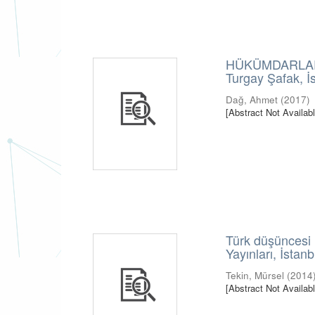
HÜKÜMDARLARA 
Turgay Şafak, İ
Dağ, Ahmet
(
2017
)
[Abstract Not Availabl
Türk düşüncesi 
Yayınları, İstan
Tekin, Mürsel
(
2014
[Abstract Not Availabl