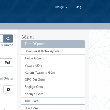
Türkçe
Giriş
Göz at
Tüm DSpace
miş Arama
Bölümler & Koleksiyonlar
Tarihe Göre
Bul
Yazara Göre
Kurum Yazarına Göre
eri Göster
ORCID'e Göre
Başlığa Göre
Konuya Göre
Türe Göre
Dile Göre