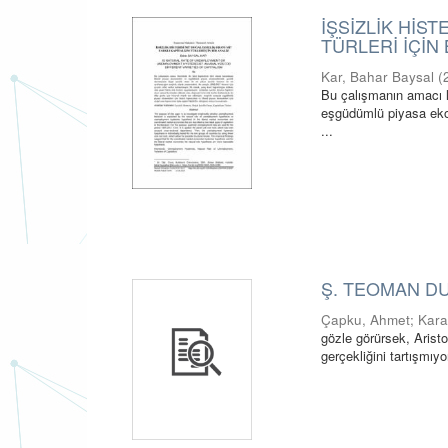
İŞSİZLİK HİST
TÜRLERİ İÇİN 
Kar, Bahar Baysal
(
Bu çalışmanın amacı li
eşgüdümlü piyasa ekono
...
Ş. TEOMAN DU
Çapku, Ahmet
;
Kara
gözle görürsek, Aristo
gerçekliğini tartışmıy