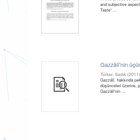
and subjective aspects
Taste” ...
Gazzâlî'nin üçün
Türker, Sadık
(
2011
Gazzâlî, hakkında pek
düşünceleri üzerine, p
Gazzâlî'nin ...