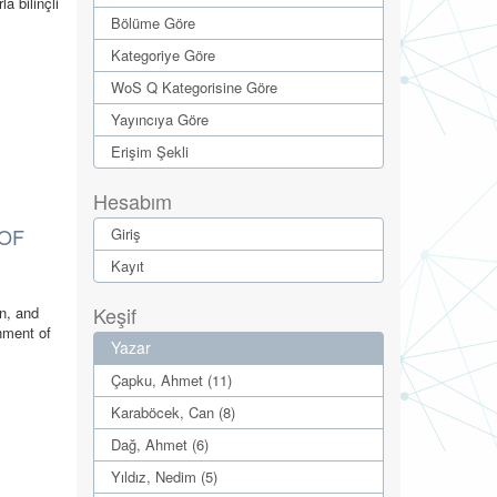
a bilinçli
Bölüme Göre
Kategoriye Göre
WoS Q Kategorisine Göre
Yayıncıya Göre
Erişim Şekli
Hesabım
 OF
Giriş
Kayıt
Keşif
on, and
hment of
Yazar
Çapku, Ahmet (11)
Karaböcek, Can (8)
Dağ, Ahmet (6)
Yıldız, Nedim (5)