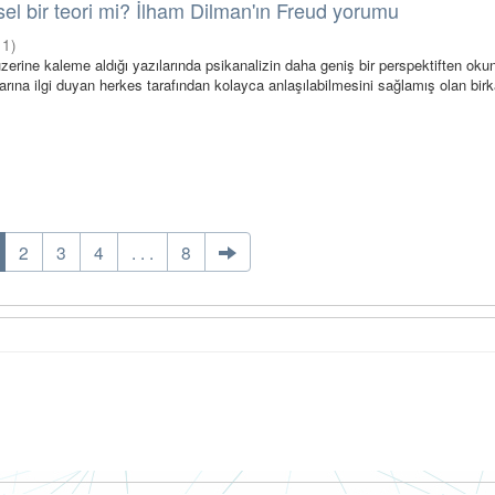
sel bir teori mi? İlham Dilman'ın Freud yorumu
11
)
zerine kaleme aldığı yazılarında psikanalizin daha geniş bir perspektiften oku
larına ilgi duyan herkes tarafından kolayca anlaşılabilmesini sağlamış olan bir
2
3
4
. . .
8