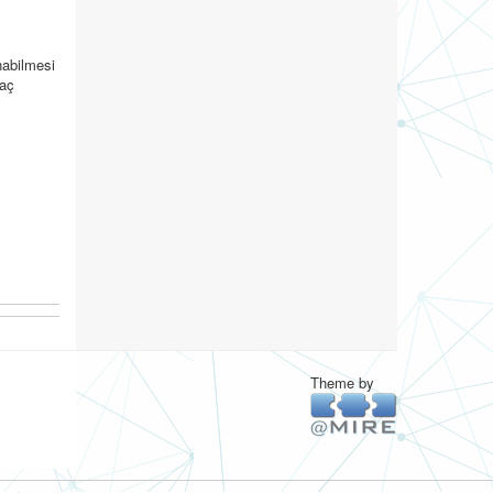
nabilmesi
kaç
Theme by