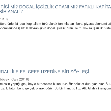
ERİSİ Mİ? DOĞAL İŞSİZLİK ORANI MI? FARKLI KAPİT
BİR ANALİZ
2019
)
teratürde iki ideal kapitalizm türü olarak tanımlanan liberal piyasa ekonomiler
milerinde işsizlik davranışının doğal işsizlik oranı ile mi yoksa işsizlik hister
RALI İLE FELSEFE ÜZERİNE BİR SÖYLEŞİ
böcek, Can
(
2016
)
teles'in yaptığı gibi, böyle bir tesbitte bulunuruz. Bir hakikat dün- yası var. B
oruz. Eflâtun bunu gerçek olarak görür. Bu bir inançtır. Hz. Ali, Allah'a inanıyor