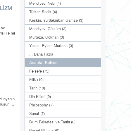
Mehdiyev, Nebi (4)
ALİZM
Türker, Sadık (4)
Keskin, Yurdakurban Gamze (3)
i ve
Mehdiyev, Gülsüm (3)
isi ile mi
Murteza, Gökhan (3)
Yolsal, Eylem Murteza (3)
... Daha Fazla
Anahtar Kelime
Felsefe (75)
Etik (10)
Tarih (10)
Din Bilimi (9)
u dünyanın
musun ...
Philosophy (7)
Sanat (7)
Bilim Felsefesi ve Tarihi (6)
Beşeri Bilimler (5)