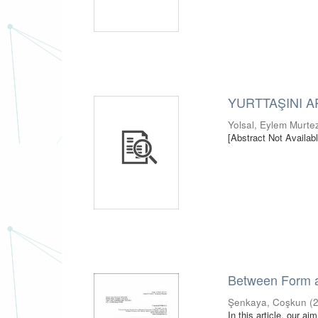
YURTTAŞINI 
Yolsal, Eylem Murte
[Abstract Not Availabl
Between Form a
Şenkaya, Coşkun
(
In this article, our a