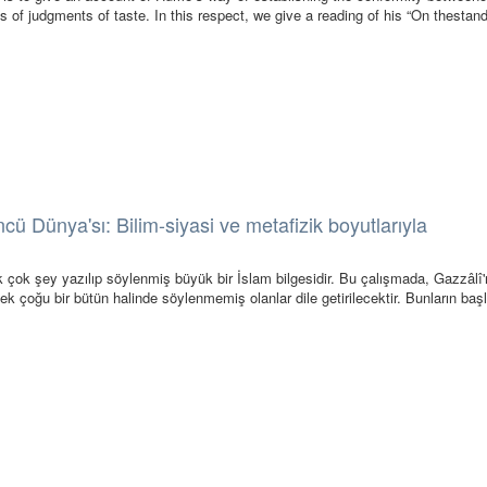
 of judgments of taste. In this respect, we give a reading of his “On thestand
cü Dünya'sı: Bilim-siyasi ve metafizik boyutlarıyla
)
 çok şey yazılıp söylenmiş büyük bir İslam bilgesidir. Bu çalışmada, Gazzâlî'
ek çoğu bir bütün halinde söylenmemiş olanlar dile getirilecektir. Bunların başl