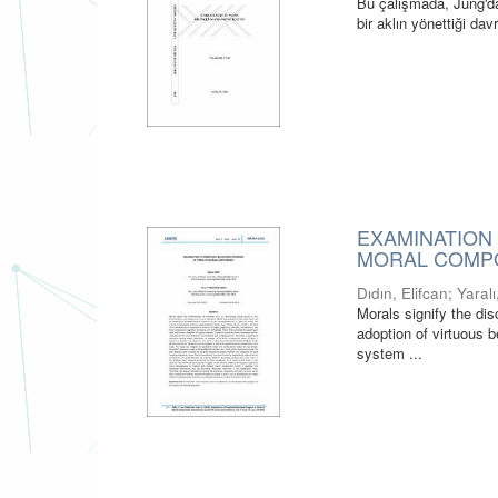
Bu çalışmada, Jung'da g
bir aklın yönettiği dav
EXAMINATION
MORAL COMP
Dıdın, Elifcan
;
Yaral
Morals signify the dis
adoption of virtuous 
system ...