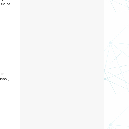
ard of
nin
ıcası,