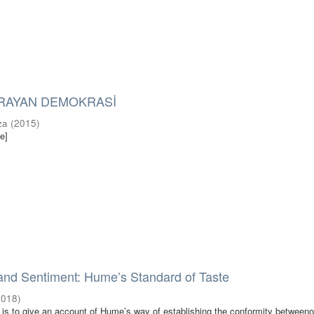
ARAYAN DEMOKRASİ
za
(
2015
)
e]
nd Sentiment: Hume’s Standard of Taste
2018
)
im is to give an account of Hume’s way of establishing the conformity betweeno