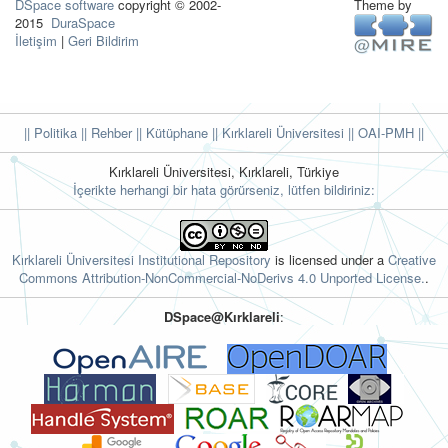
DSpace software
copyright © 2002-
Theme by
2015
DuraSpace
İletişim
|
Geri Bildirim
|| Politika
|| Rehber
|| Kütüphane
|| Kırklareli Üniversitesi ||
OAI-PMH ||
Kırklareli Üniversitesi, Kırklareli, Türkiye
İçerikte herhangi bir hata görürseniz, lütfen bildiriniz:
Kırklareli Üniversitesi Institutional Repository
is licensed under a
Creative
Commons Attribution-NonCommercial-NoDerivs 4.0 Unported License.
.
DSpace@Kırklareli
: