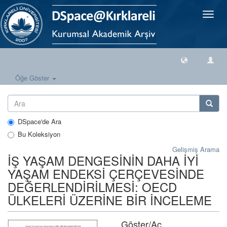
Geçiş
Yönlen
Öğe Göster
DSpace'de Ara
Bu Koleksiyon
Gelişmiş Arama
İŞ YAŞAM DENGESİNİN DAHA İYİ
YAŞAM ENDEKSİ ÇERÇEVESİNDE
DEĞERLENDİRİLMESİ: OECD
ÜLKELERİ ÜZERİNE BİR İNCELEME
Göster/
Aç