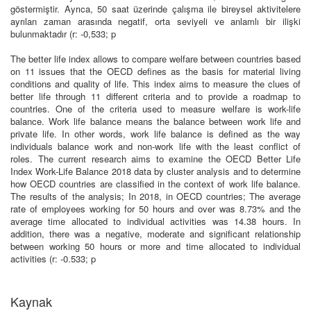
göstermiştir. Ayrıca, 50 saat üzerinde çalışma ile bireysel aktivitelere
ayrılan zaman arasında negatif, orta seviyeli ve anlamlı bir ilişki
bulunmaktadır (r: -0,533; p
The better life index allows to compare welfare between countries based
on 11 issues that the OECD defines as the basis for material living
conditions and quality of life. This index aims to measure the clues of
better life through 11 different criteria and to provide a roadmap to
countries. One of the criteria used to measure welfare is work-life
balance. Work life balance means the balance between work life and
private life. In other words, work life balance is defined as the way
individuals balance work and non-work life with the least conflict of
roles. The current research aims to examine the OECD Better Life
Index Work-Life Balance 2018 data by cluster analysis and to determine
how OECD countries are classified in the context of work life balance.
The results of the analysis; In 2018, in OECD countries; The average
rate of employees working for 50 hours and over was 8.73% and the
average time allocated to individual activities was 14.38 hours. In
addition, there was a negative, moderate and significant relationship
between working 50 hours or more and time allocated to individual
activities (r: -0.533; p
Kaynak