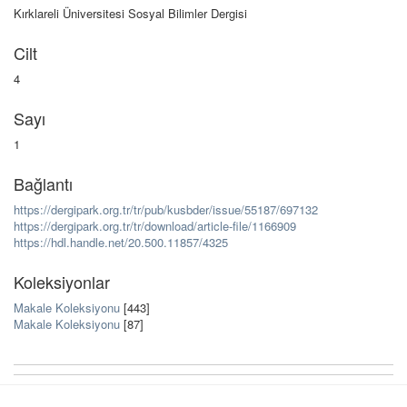
Kırklareli Üniversitesi Sosyal Bilimler Dergisi
Cilt
4
Sayı
1
Bağlantı
https://dergipark.org.tr/tr/pub/kusbder/issue/55187/697132
https://dergipark.org.tr/tr/download/article-file/1166909
https://hdl.handle.net/20.500.11857/4325
Koleksiyonlar
Makale Koleksiyonu
[443]
Makale Koleksiyonu
[87]