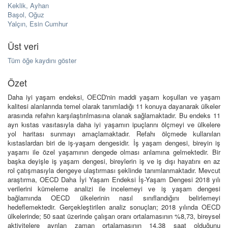
Keklik, Ayhan
Başol, Oğuz
Yalçın, Esin Cumhur
Üst veri
Tüm öğe kaydını göster
Özet
Daha iyi yaşam endeksi, OECD'nin maddi yaşam koşulları ve yaşam
kalitesi alanlarında temel olarak tanımladığı 11 konuya dayanarak ülkeler
arasında refahın karşılaştırılmasına olanak sağlamaktadır. Bu endeks 11
ayrı kıstas vasıtasıyla daha iyi yaşamın ipuçlarını ölçmeyi ve ülkelere
yol haritası sunmayı amaçlamaktadır. Refahı ölçmede kullanılan
kıstaslardan biri de iş-yaşam dengesidir. İş yaşam dengesi, bireyin iş
yaşamı ile özel yaşamının dengede olması anlamına gelmektedir. Bir
başka deyişle iş yaşam dengesi, bireylerin iş ve iş dışı hayatını en az
rol çatışmasıyla dengeye ulaştırması şeklinde tanımlanmaktadır. Mevcut
araştırma, OECD Daha İyi Yaşam Endeksi İş-Yaşam Dengesi 2018 yılı
verilerini kümeleme analizi ile incelemeyi ve iş yaşam dengesi
bağlamında OECD ülkelerinin nasıl sınıflandığını belirlemeyi
hedeflemektedir. Gerçekleştirilen analiz sonuçları; 2018 yılında OECD
ülkelerinde; 50 saat üzerinde çalışan oranı ortalamasının %8,73, bireysel
aktivitelere ayrılan zaman ortalamasının 14,38 saat olduğunu