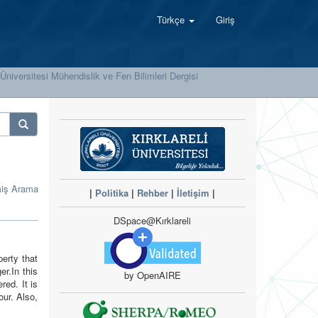
Türkçe
Giriş
i Üniversitesi Mühendislik ve Fen Bilimleri Dergisi
miş Arama
|
Politika
|
Rehber
|
İletişim
|
DSpace@Kırklareli
perty that
er.In this
by OpenAIRE
red. It is
ur. Also,