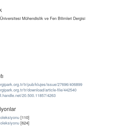
k
i Üniversitesi Mühendislik ve Fen Bilimleri Dergisi
tı
ergipark.org.tr/tr/pub/klujes/issue/27696/406899
ergipark.org.tr/tr/download/article-file/442540
dl.handle.net/20.500.11857/4263
iyonlar
oleksiyonu
[110]
oleksiyonu
[624]