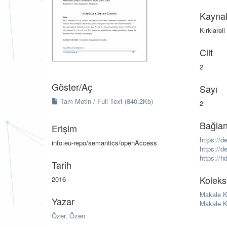
Kayna
Kırklarel
Cilt
2
Göster/
Aç
Sayı
Tam Metin / Full Text (840.2Kb)
2
Bağlan
Erişim
https://d
info:eu-repo/semantics/openAccess
https://d
https://h
Tarih
Koleks
2016
Makale K
Yazar
Makale K
Özer, Özen