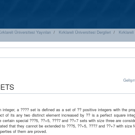
ırklareli Üniversitesi Yayınları
Kırklareli Üniversitesi Dergileri
Kırklarel
Geliş
SETS
 integer, a ???? set is defined as a set of ?? positive integers with the pro
ct of its any two distinct element increased by ?? is a perfect square integ
e certain special ???5, ??+5, ???7 and ??+7 sets with size three are conside
ated that they cannot be extended to ???5, ??+5, ???7 and ??+7 with size fo
perties of them are proved.