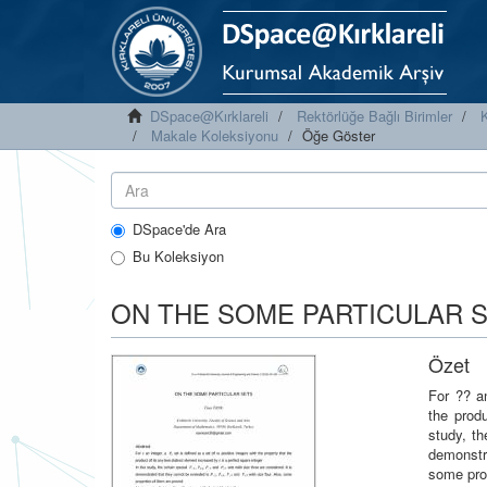
DSpace@Kırklareli
Rektörlüğe Bağlı Birimler
K
Makale Koleksiyonu
Öğe Göster
DSpace'de Ara
Bu Koleksiyon
ON THE SOME PARTICULAR 
Özet
For ?? an
the produ
study, th
demonstr
some pro