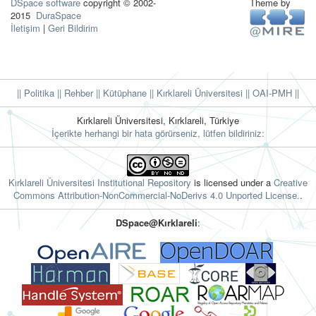
DSpace software
copyright © 2002-
Theme by
2015
DuraSpace
İletişim
|
Geri Bildirim
|| Politika
|| Rehber
|| Kütüphane
|| Kırklareli Üniversitesi ||
OAI-PMH ||
Kırklareli Üniversitesi, Kırklareli, Türkiye
İçerikte herhangi bir hata görürseniz, lütfen bildiriniz:
Kırklareli Üniversitesi Institutional Repository
is licensed under a
Creative
Commons Attribution-NonCommercial-NoDerivs 4.0 Unported License.
.
DSpace@Kırklareli
: