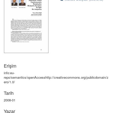
Erişim
info:eu-
repo/semantics/openAccesshttp://creativecommons.org/publicdomain/z
ero/1.0/
Tarih
2008-01
Yazar