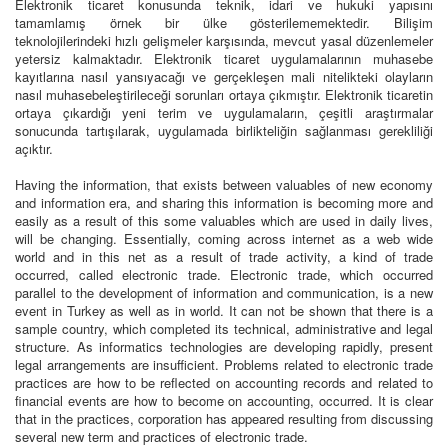
Elektronik ticaret konusunda teknik, idari ve hukuki yapısını
tamamlamış örnek bir ülke gösterilememektedir. Bilişim
teknolojilerindeki hızlı gelişmeler karşısında, mevcut yasal düzenlemeler
yetersiz kalmaktadır. Elektronik ticaret uygulamalarının muhasebe
kayıtlarına nasıl yansıyacağı ve gerçekleşen mali nitelikteki olayların
nasıl muhasebeleştirileceği sorunları ortaya çıkmıştır. Elektronik ticaretin
ortaya çıkardığı yeni terim ve uygulamaların, çeşitli araştırmalar
sonucunda tartışılarak, uygulamada birlikteliğin sağlanması gerekliliği
açıktır.
Having the information, that exists between valuables of new economy
and information era, and sharing this information is becoming more and
easily as a result of this some valuables which are used in daily lives,
will be changing. Essentially, coming across internet as a web wide
world and in this net as a result of trade activity, a kind of trade
occurred, called electronic trade. Electronic trade, which occurred
parallel to the development of information and communication, is a new
event in Turkey as well as in world. It can not be shown that there is a
sample country, which completed its technical, administrative and legal
structure. As informatics technologies are developing rapidly, present
legal arrangements are insufficient. Problems related to electronic trade
practices are how to be reflected on accounting records and related to
financial events are how to become on accounting, occurred. It is clear
that in the practices, corporation has appeared resulting from discussing
several new term and practices of electronic trade.