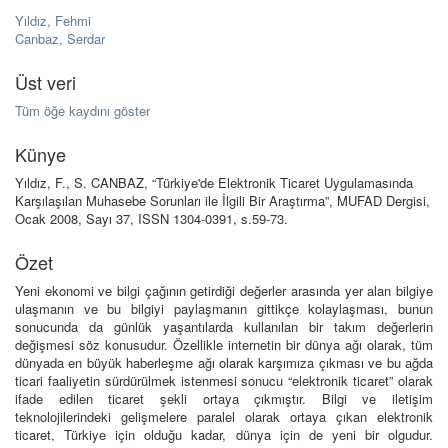
Yıldız, Fehmi
Canbaz, Serdar
Üst veri
Tüm öğe kaydını göster
Künye
Yıldız, F., S. CANBAZ, “Türkiye'de Elektronik Ticaret Uygulamasında
Karşılaşılan Muhasebe Sorunları ile İlgili Bir Araştırma”, MUFAD Dergisi,
Ocak 2008, Sayı 37, ISSN 1304-0391, s.59-73.
Özet
Yeni ekonomi ve bilgi çağının getirdiği değerler arasında yer alan bilgiye
ulaşmanın ve bu bilgiyi paylaşmanın gittikçe kolaylaşması, bunun
sonucunda da günlük yaşantılarda kullanılan bir takım değerlerin
değişmesi söz konusudur. Özellikle internetin bir dünya ağı olarak, tüm
dünyada en büyük haberleşme ağı olarak karşımıza çıkması ve bu ağda
ticari faaliyetin sürdürülmek istenmesi sonucu “elektronik ticaret” olarak
ifade edilen ticaret şekli ortaya çıkmıştır. Bilgi ve iletişim
teknolojilerindeki gelişmelere paralel olarak ortaya çıkan elektronik
ticaret, Türkiye için olduğu kadar, dünya için de yeni bir olgudur.