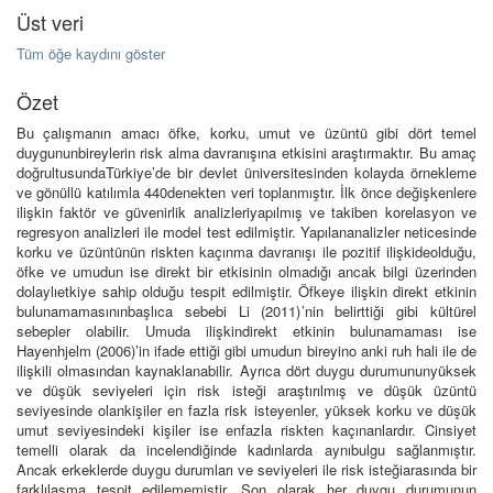
Üst veri
Tüm öğe kaydını göster
Özet
Bu çalışmanın amacı öfke, korku, umut ve üzüntü gibi dört temel
duygununbireylerin risk alma davranışına etkisini araştırmaktır. Bu amaç
doğrultusundaTürkiye’de bir devlet üniversitesinden kolayda örnekleme
ve gönüllü katılımla 440denekten veri toplanmıştır. İlk önce değişkenlere
ilişkin faktör ve güvenirlik analizleriyapılmış ve takiben korelasyon ve
regresyon analizleri ile model test edilmiştir. Yapılananalizler neticesinde
korku ve üzüntünün riskten kaçınma davranışı ile pozitif ilişkideolduğu,
öfke ve umudun ise direkt bir etkisinin olmadığı ancak bilgi üzerinden
dolaylıetkiye sahip olduğu tespit edilmiştir. Öfkeye ilişkin direkt etkinin
bulunamamasınınbaşlıca sebebi Li (2011)’nin belirttiği gibi kültürel
sebepler olabilir. Umuda ilişkindirekt etkinin bulunamaması ise
Hayenhjelm (2006)’in ifade ettiği gibi umudun bireyino anki ruh hali ile de
ilişkili olmasından kaynaklanabilir. Ayrıca dört duygu durumununyüksek
ve düşük seviyeleri için risk isteği araştırılmış ve düşük üzüntü
seviyesinde olankişiler en fazla risk isteyenler, yüksek korku ve düşük
umut seviyesindeki kişiler ise enfazla riskten kaçınanlardır. Cinsiyet
temelli olarak da incelendiğinde kadınlarda aynıbulgu sağlanmıştır.
Ancak erkeklerde duygu durumları ve seviyeleri ile risk isteğiarasında bir
farklılaşma tespit edilememiştir. Son olarak her duygu durumunun