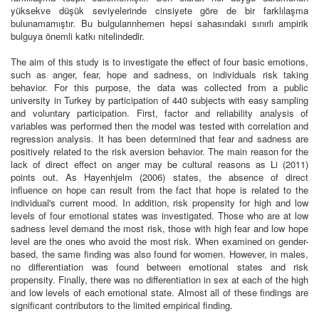
yüksekve düşük seviyelerinde cinsiyete göre de bir farklılaşma
bulunamamıştır. Bu bulgularınhemen hepsi sahasındaki sınırlı ampirik
bulguya önemli katkı nitelindedir.
The aim of this study is to investigate the effect of four basic emotions,
such as anger, fear, hope and sadness, on individuals risk taking
behavior. For this purpose, the data was collected from a public
university in Turkey by participation of 440 subjects with easy sampling
and voluntary participation. First, factor and reliability analysis of
variables was performed then the model was tested with correlation and
regression analysis. It has been determined that fear and sadness are
positively related to the risk aversion behavior. The main reason for the
lack of direct effect on anger may be cultural reasons as Li (2011)
points out. As Hayenhjelm (2006) states, the absence of direct
influence on hope can result from the fact that hope is related to the
individual's current mood. In addition, risk propensity for high and low
levels of four emotional states was investigated. Those who are at low
sadness level demand the most risk, those with high fear and low hope
level are the ones who avoid the most risk. When examined on gender-
based, the same finding was also found for women. However, in males,
no differentiation was found between emotional states and risk
propensity. Finally, there was no differentiation in sex at each of the high
and low levels of each emotional state. Almost all of these findings are
significant contributors to the limited empirical finding.