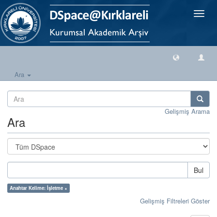
Geçiş
Yönlen
Ara
Gelişmiş Arama
Ara
Bul
Anahtar Kelime: İşletme ×
Gelişmiş Filtreleri Göster