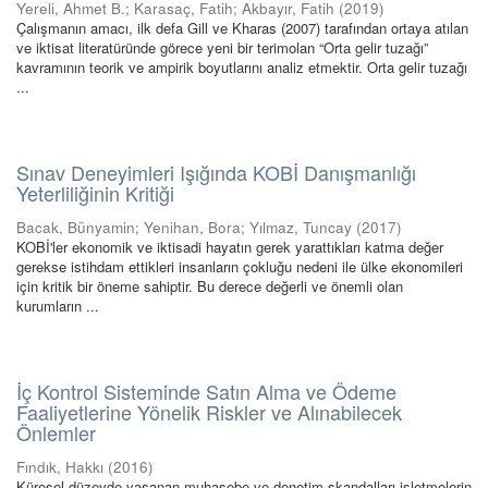
Yereli, Ahmet B.
;
Karasaç, Fatih
;
Akbayır, Fatih
(
2019
)
Çalışmanın amacı, ilk defa Gill ve Kharas (2007) tarafından ortaya atılan
ve iktisat literatüründe görece yeni bir terimolan “Orta gelir tuzağı”
kavramının teorik ve ampirik boyutlarını analiz etmektir. Orta gelir tuzağı
...
Sınav Deneyimleri Işığında KOBİ Danışmanlığı
Yeterliliğinin Kritiği
Bacak, Bünyamin
;
Yenihan, Bora
;
Yılmaz, Tuncay
(
2017
)
KOBİ'ler ekonomik ve iktisadi hayatın gerek yarattıkları katma değer
gerekse istihdam ettikleri insanların çokluğu nedeni ile ülke ekonomileri
için kritik bir öneme sahiptir. Bu derece değerli ve önemli olan
kurumların ...
İç Kontrol Sisteminde Satın Alma ve Ödeme
Faaliyetlerine Yönelik Riskler ve Alınabilecek
Önlemler
Fındık, Hakkı
(
2016
)
Küresel düzeyde yaşanan muhasebe ve denetim skandalları işletmelerin