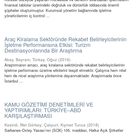
finansal tablolar üzerindeki doğruluk ve dürüstlük iddiasında önemli
şüpheler oluşturmuştur. Kurumsal yönetim bağlamında işletme
yöneticilerinin iç kontrol ...
Araç Kiralama Sektöründe Rekabet Belirleyicilerinin
İşletme Performansına Etkisi: Turizm
Destinasyonlarında Bir Araştırma
Akay, Bayram
;
Türkay, Oğuz
(
2016
)
Araştırmanın amacı, araç kiralama sektöründe rekabet belirleyicilerinin
işletme performansı üzerine etkilerini tespit etmektir. Çalışma hem nitel
hem de nicel araştırma yöntemine dayanmaktadır. Araştırmada önce
İstanbul ...
KAMU GÖZETİMİ DENETİMLERİ VE
YAPTIRIMLARI: TÜRKİYE–ABD
KARŞILAŞTIRMASI
Kesimli, İffet Görkey
;
Çalıyurt, Kıymet Tunca
(
2018
)
Sarbanes-Oxley Yasası’nın (SOX) 105. maddesi, Halka Açık Şirketler