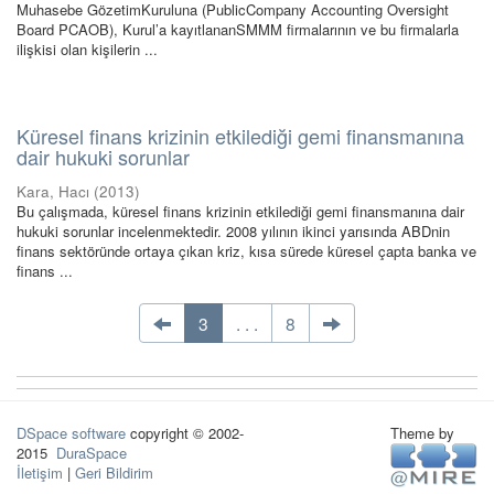
Muhasebe GözetimKuruluna (PublicCompany Accounting Oversight
Board PCAOB), Kurul’a kayıtlananSMMM firmalarının ve bu firmalarla
ilişkisi olan kişilerin ...
Küresel finans krizinin etkilediği gemi finansmanına
dair hukuki sorunlar
Kara, Hacı
(
2013
)
Bu çalışmada, küresel finans krizinin etkilediği gemi finansmanına dair
hukuki sorunlar incelenmektedir. 2008 yılının ikinci yarısında ABDnin
finans sektöründe ortaya çıkan kriz, kısa sürede küresel çapta banka ve
finans ...
3
. . .
8
DSpace software
copyright © 2002-
Theme by
2015
DuraSpace
İletişim
|
Geri Bildirim