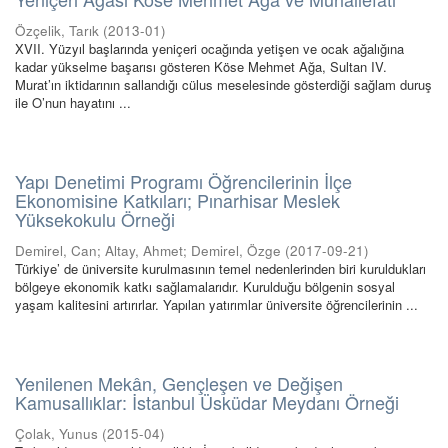
Özçelik, Tarık
(
2013-01
)
XVII. Yüzyıl başlarında yeniçeri ocağında yetişen ve ocak ağalığına
kadar yükselme başarısı gösteren Köse Mehmet Ağa, Sultan IV.
Murat’ın iktidarının sallandığı cülus meselesinde gösterdiği sağlam duruş
ile O’nun hayatını ...
Yapı Denetimi Programı Öğrencilerinin İlçe
Ekonomisine Katkıları; Pınarhisar Meslek
Yüksekokulu Örneği
Demirel, Can
;
Altay, Ahmet
;
Demirel, Özge
(
2017-09-21
)
Türkiye’ de üniversite kurulmasının temel nedenlerinden biri kuruldukları
bölgeye ekonomik katkı sağlamalarıdır. Kurulduğu bölgenin sosyal
yaşam kalitesini artırırlar. Yapılan yatırımlar üniversite öğrencilerinin ...
Yenilenen Mekân, Gençleşen ve Değişen
Kamusallıklar: İstanbul Üsküdar Meydanı Örneği
Çolak, Yunus
(
2015-04
)