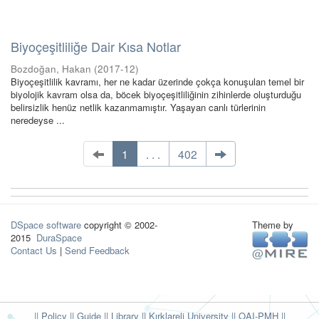
Biyoçeşitliliğe Dair Kısa Notlar
Bozdoğan, Hakan
(
2017-12
)
Biyoçeşitlilik kavramı, her ne kadar üzerinde çokça konuşulan temel bir
biyolojik kavram olsa da, böcek biyoçeşitliliğinin zihinlerde oluşturduğu
belirsizlik henüz netlik kazanmamıştır. Yaşayan canlı türlerinin
neredeyse ...
1
. . .
402
DSpace software
copyright © 2002-
Theme by
2015
DuraSpace
Contact Us
|
Send Feedback
|| Policy
|| Guide
|| Library
|| Kırklareli University ||
OAI-PMH ||