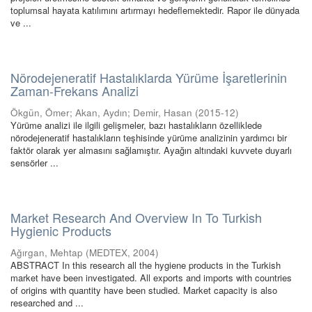
toplumsal hayata katılımını artırmayı hedeflemektedir. Rapor ile dünyada
ve ...
Nörodejeneratif Hastalıklarda Yürüme İşaretlerinin
Zaman-Frekans Analizi
Ökgün, Ömer
;
Akan, Aydın
;
Demir, Hasan
(
2015-12
)
Yürüme analizi ile ilgili gelişmeler, bazı hastalıkların özelliklede
nörodejeneratif hastalıkların teşhisinde yürüme analizinin yardımcı bir
faktör olarak yer almasını sağlamıştır. Ayağın altındaki kuvvete duyarlı
sensörler ...
Market Research And Overview In To Turkish
Hygienic Products
Ağırgan, Mehtap
(
MEDTEX
,
2004
)
ABSTRACT In this research all the hygiene products in the Turkish
market have been investigated. All exports and imports with countries
of origins with quantity have been studied. Market capacity is also
researched and ...