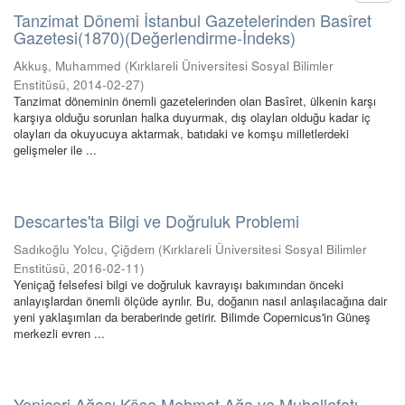
Tanzimat Dönemi İstanbul Gazetelerinden Basîret
Gazetesi(1870)(Değerlendirme-İndeks)
Akkuş, Muhammed
(
Kırklareli Üniversitesi Sosyal Bilimler
Enstitüsü
,
2014-02-27
)
Tanzimat döneminin önemli gazetelerinden olan Basîret, ülkenin karşı
karşıya olduğu sorunları halka duyurmak, dış olayları olduğu kadar iç
olayları da okuyucuya aktarmak, batıdaki ve komşu milletlerdeki
gelişmeler ile ...
Descartes'ta Bilgi ve Doğruluk Problemi
Sadıkoğlu Yolcu, Çiğdem
(
Kırklareli Üniversitesi Sosyal Bilimler
Enstitüsü
,
2016-02-11
)
Yeniçağ felsefesi bilgi ve doğruluk kavrayışı bakımından önceki
anlayışlardan önemli ölçüde ayrılır. Bu, doğanın nasıl anlaşılacağına dair
yeni yaklaşımları da beraberinde getirir. Bilimde Copernicus'in Güneş
merkezli evren ...
Yeniçeri Ağası Köse Mehmet Ağa ve Muhallefatı