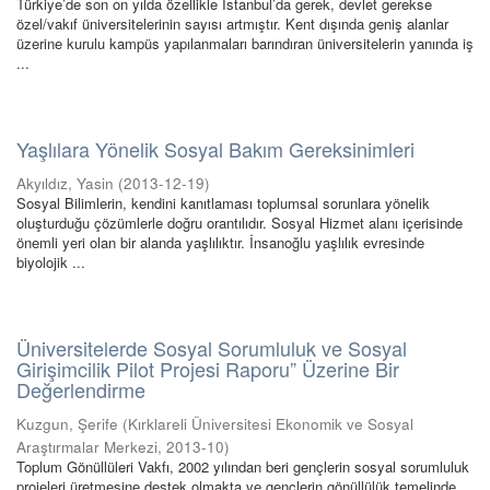
Türkiye’de son on yılda özellikle İstanbul’da gerek, devlet gerekse
özel/vakıf üniversitelerinin sayısı artmıştır. Kent dışında geniş alanlar
üzerine kurulu kampüs yapılanmaları barındıran üniversitelerin yanında iş
...
Yaşlılara Yönelik Sosyal Bakım Gereksinimleri
Akyıldız, Yasin
(
2013-12-19
)
Sosyal Bilimlerin, kendini kanıtlaması toplumsal sorunlara yönelik
oluşturduğu çözümlerle doğru orantılıdır. Sosyal Hizmet alanı içerisinde
önemli yeri olan bir alanda yaşlılıktır. İnsanoğlu yaşlılık evresinde
biyolojik ...
Üniversitelerde Sosyal Sorumluluk ve Sosyal
Girişimcilik Pilot Projesi Raporu” Üzerine Bir
Değerlendirme
Kuzgun, Şerife
(
Kırklareli Üniversitesi Ekonomik ve Sosyal
Araştırmalar Merkezi
,
2013-10
)
Toplum Gönüllüleri Vakfı, 2002 yılından beri gençlerin sosyal sorumluluk
projeleri üretmesine destek olmakta ve gençlerin gönüllülük temelinde