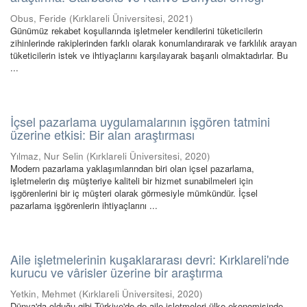
Obus, Feride
(
Kırklareli Üniversitesi
,
2021
)
Günümüz rekabet koşullarında işletmeler kendilerini tüketicilerin
zihinlerinde rakiplerinden farklı olarak konumlandırarak ve farklılık arayan
tüketicilerin istek ve ihtiyaçlarını karşılayarak başarılı olmaktadırlar. Bu
...
İçsel pazarlama uygulamalarının işgören tatmini
üzerine etkisi: Bir alan araştırması
Yılmaz, Nur Selin
(
Kırklareli Üniversitesi
,
2020
)
Modern pazarlama yaklaşımlarından biri olan içsel pazarlama,
işletmelerin dış müşteriye kaliteli bir hizmet sunabilmeleri için
işgörenlerini bir iç müşteri olarak görmesiyle mümkündür. İçsel
pazarlama işgörenlerin ihtiyaçlarını ...
Aile işletmelerinin kuşaklararası devri: Kırklareli'nde
kurucu ve vârisler üzerine bir araştırma
Yetkin, Mehmet
(
Kırklareli Üniversitesi
,
2020
)
Dünya'da olduğu gibi Türkiye'de de aile işletmeleri ülke ekonomisinde