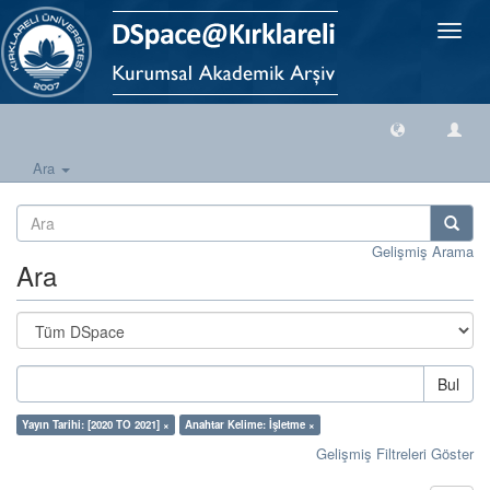
Geçiş
Yönlen
Ara
Gelişmiş Arama
Ara
Bul
Yayın Tarihi: [2020 TO 2021] ×
Anahtar Kelime: İşletme ×
Gelişmiş Filtreleri Göster