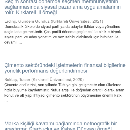
Seçim sonrası dönemde seçmen memnuniyetinin
sağlanmasında siyasal pazarlama uygulamalarının
rolü: Kırklareli ili örneği
Erdinç, Gündem Gündüz
(
Kırklareli Üniversitesi
,
2021
)
Demokratik ülkelerde siyasi parti ya da adaylar iktidar veya yönetime
seçimlerle gelmektedir. Çok partili döneme geçilmesi ile birlikte birçok
siyasi parti ve aday yönetim ve söz sahibi olabilmek için birbirleri ile
devamlı ...
Çimento sektöründeki işletmelerin finansal bilgilerine
yönelik performans değerlendirmesi
Bektaş, Tucan
(
Kırklareli Üniversitesi
,
2020
)
Çimento endüstrisi, son yıllarda Türkiye gibi gelişmekte olan ülkelerde
hızla büyüme kaydetmiştir. Nüfus artışı ile doğrudan orantılı olarak artan
konut ve alt yapı ihtiyacı çimento sektörünün büyümesine önemli katkı
...
Marka kişiliği kavramı bağlamında netnografik bir
araştırma: Starbucks ve Kahve Dünyası örneği