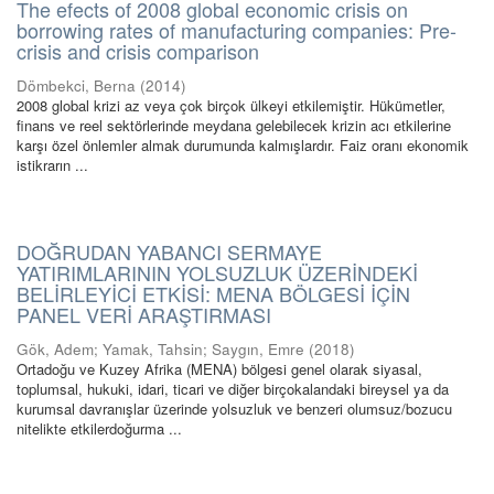
The efects of 2008 global economic crisis on
borrowing rates of manufacturing companies: Pre-
crisis and crisis comparison
Dömbekci, Berna
(
2014
)
2008 global krizi az veya çok birçok ülkeyi etkilemiştir. Hükümetler,
finans ve reel sektörlerinde meydana gelebilecek krizin acı etkilerine
karşı özel önlemler almak durumunda kalmışlardır. Faiz oranı ekonomik
istikrarın ...
DOĞRUDAN YABANCI SERMAYE
YATIRIMLARININ YOLSUZLUK ÜZERİNDEKİ
BELİRLEYİCİ ETKİSİ: MENA BÖLGESİ İÇİN
PANEL VERİ ARAŞTIRMASI
Gök, Adem
;
Yamak, Tahsin
;
Saygın, Emre
(
2018
)
Ortadoğu ve Kuzey Afrika (MENA) bölgesi genel olarak siyasal,
toplumsal, hukuki, idari, ticari ve diğer birçokalandaki bireysel ya da
kurumsal davranışlar üzerinde yolsuzluk ve benzeri olumsuz/bozucu
nitelikte etkilerdoğurma ...