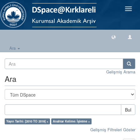
Geçiş
Yönlen
Ara
Gelişmiş Arama
Ara
Bul
Yayın Tarihi: [2010 TO 2019] ×
Anahtar Kelime: İşletme ×
Gelişmiş Filtreleri Göster