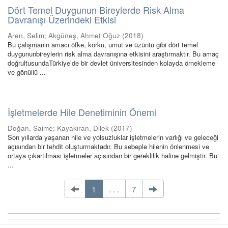
Dört Temel Duygunun Bireylerde Risk Alma
Davranışı Üzerindeki Etkisi
Aren, Selim
;
Akgüneş, Ahmet Oğuz
(
2018
)
Bu çalışmanın amacı öfke, korku, umut ve üzüntü gibi dört temel
duygununbireylerin risk alma davranışına etkisini araştırmaktır. Bu amaç
doğrultusundaTürkiye’de bir devlet üniversitesinden kolayda örnekleme
ve gönüllü ...
İşletmelerde Hile Denetiminin Önemi
Doğan, Saime
;
Kayakıran, Dilek
(
2017
)
Son yıllarda yaşanan hile ve yolsuzluklar işletmelerin varlığı ve geleceği
açısından bir tehdit oluşturmaktadır. Bu sebeple hilenin önlenmesi ve
ortaya çıkartılması işletmeler açısından bir gereklilik haline gelmiştir. Bu
...
1
. . .
7