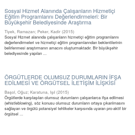
Sosyal Hizmet Alanında Çalışanların Hizmetiçi
Eğitim Programlarını Değerlendirmeleri: Bir
Büyükşehir Belediyesinde Araştırma
Tiyek, Ramazan
;
Peker, Kadir
(
2015
)
Sosyal Hizmet alanında çalışanların hizmetiçi eğitim programlarını
değerlendirmeleri ve hizmetiçi eğitim programlarından beklentilerinin
belirlenmesi araştırmanın amacını oluşturmaktadır. Bir büyükşehir
belediyesinde yapılan ...
ÖRGÜTLERDE OLUMSUZ DURUMLARIN İFŞA
EDİLMESİ VE ÖRGÜTSEL İLETİŞİM İLİŞKİSİ
Başol, Oğuz
;
Karatuna, Işıl
(
2015
)
Örgütlerde karşılaşılan olumsuz durumların çalışanlarca ifşa edilmesi
(whistleblowing), söz konusu olumsuz durumların ortaya çıkarılmasını
sağlayan ve örgütü potansiyel tehlikeler karşısında uyaran pro-aktif bir
örgütsel ...