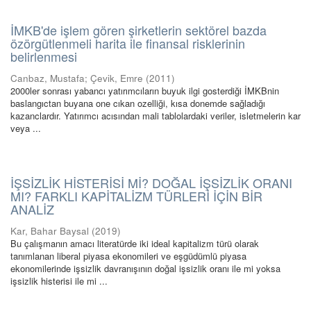
İMKB'de işlem gören şirketlerin sektörel bazda
özörgütlenmeli harita ile finansal risklerinin
belirlenmesi
Canbaz, Mustafa
;
Çevik, Emre
(
2011
)
2000ler sonrası yabancı yatırımcıların buyuk ilgi gosterdiği İMKBnin
baslangıctan buyana one cıkan ozelliği, kısa donemde sağladığı
kazanclardır. Yatırımcı acısından mali tablolardaki veriler, isletmelerin kar
veya ...
İŞSİZLİK HİSTERİSİ Mİ? DOĞAL İŞSİZLİK ORANI
MI? FARKLI KAPİTALİZM TÜRLERİ İÇİN BİR
ANALİZ
Kar, Bahar Baysal
(
2019
)
Bu çalışmanın amacı literatürde iki ideal kapitalizm türü olarak
tanımlanan liberal piyasa ekonomileri ve eşgüdümlü piyasa
ekonomilerinde işsizlik davranışının doğal işsizlik oranı ile mi yoksa
işsizlik histerisi ile mi ...