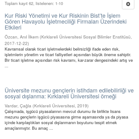
Toplam kayıt 62, listelenen: 1-10
Kur Riski Yönetimi ve Kur Riskinin Bist’te İşlem
Gören Havayolu İşletmeciliği Firmaları Üzerindeki
Etkileri
Özcan, Anıl İlkem
(
Kırklareli Üniversitesi Sosyal Bilimler Enstitüsü
,
2017-12-22
)
Kavramsal olarak ticari işletmelerdeki belirsizliği ifade eden risk,
işletmlerin yönetim ve ticari falliyetleri açısından büyük öneme sahiptir.
Bir ticari işletme açısından risk kavramı, kar-zarar dengesindeki artış ve
...
Üniversite mezunu gençlerin istihdam edilebilirliği ve
sosyal dışlanma: Kırklareli Üniversitesi örneği
Vardar, Çağla
(
Kırklareli Üniversitesi
,
2019
)
Çalışmada, işgücü piyasalarının mevcut durumu ile birlikte lisans
mezunu gençlerin işgücü piyasasına girme aşamasında ya da piyasa
içinde karşılaştıkları sosyal dışlanmanın boyutunu tespit etmek
amaçlanmıştır. Bu amaç ...