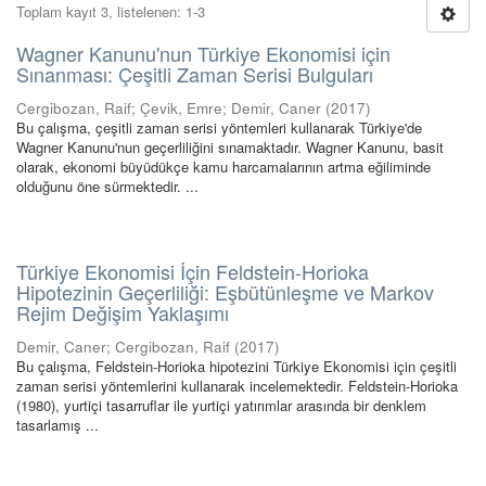
Toplam kayıt 3, listelenen: 1-3
Wagner Kanunu'nun Türkiye Ekonomisi için
Sınanması: Çeşitli Zaman Serisi Bulguları
Cergibozan, Raif
;
Çevik, Emre
;
Demir, Caner
(
2017
)
Bu çalışma, çeşitli zaman serisi yöntemleri kullanarak Türkiye'de
Wagner Kanunu'nun geçerliliğini sınamaktadır. Wagner Kanunu, basit
olarak, ekonomi büyüdükçe kamu harcamalarının artma eğiliminde
olduğunu öne sürmektedir. ...
Türkiye Ekonomisi İçin Feldstein-Horioka
Hipotezinin Geçerliliği: Eşbütünleşme ve Markov
Rejim Değişim Yaklaşımı
Demir, Caner
;
Cergibozan, Raif
(
2017
)
Bu çalışma, Feldstein-Horioka hipotezini Türkiye Ekonomisi için çeşitli
zaman serisi yöntemlerini kullanarak incelemektedir. Feldstein-Horioka
(1980), yurtiçi tasarruflar ile yurtiçi yatırımlar arasında bir denklem
tasarlamış ...