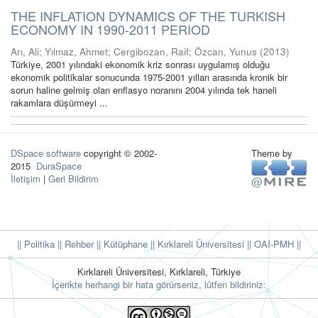
THE INFLATION DYNAMICS OF THE TURKISH
ECONOMY IN 1990-2011 PERIOD
Arı, Ali
;
Yılmaz, Ahmet
;
Cergibozan, Raif
;
Özcan, Yunus
(
2013
)
Türkiye, 2001 yılındaki ekonomik kriz sonrası uygulamış olduğu
ekonomik politikalar sonucunda 1975-2001 yılları arasında kronik bir
sorun haline gelmiş olan enflasyo noranını 2004 yılında tek haneli
rakamlara düşürmeyi ...
DSpace software
copyright © 2002-
Theme by
2015
DuraSpace
İletişim
|
Geri Bildirim
|| Politika
|| Rehber
|| Kütüphane
|| Kırklareli Üniversitesi ||
OAI-PMH ||
Kırklareli Üniversitesi, Kırklareli, Türkiye
İçerikte herhangi bir hata görürseniz, lütfen bildiriniz: