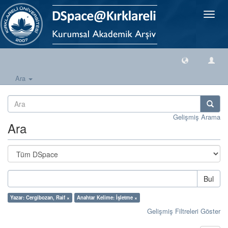
Geçiş
Yönlen
Ara
Gelişmiş Arama
Ara
Bul
Yazar: Cergibozan, Raif ×
Anahtar Kelime: İşletme ×
Gelişmiş Filtreleri Göster