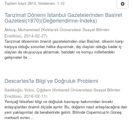
Toplam kayıt 2810, listelenen: 1-10
Tanzimat Dönemi İstanbul Gazetelerinden Basîret
Gazetesi(1870)(Değerlendirme-İndeks)
Akkuş, Muhammed
(
Kırklareli Üniversitesi Sosyal Bilimler
Enstitüsü
,
2014-02-27
)
Tanzimat döneminin önemli gazetelerinden olan Basîret, ülkenin karşı
karşıya olduğu sorunları halka duyurmak, dış olayları olduğu kadar iç
olayları da okuyucuya aktarmak, batıdaki ve komşu milletlerdeki
gelişmeler ile ...
Descartes'ta Bilgi ve Doğruluk Problemi
Sadıkoğlu Yolcu, Çiğdem
(
Kırklareli Üniversitesi Sosyal Bilimler
Enstitüsü
,
2016-02-11
)
Yeniçağ felsefesi bilgi ve doğruluk kavrayışı bakımından önceki
anlayışlardan önemli ölçüde ayrılır. Bu, doğanın nasıl anlaşılacağına dair
yeni yaklaşımları da beraberinde getirir. Bilimde Copernicus'in Güneş
merkezli evren ...