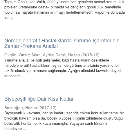
Toplum Gönüllüleri Vakfı, 2002 yılından beri gençlerin sosyal sorumluluk
projeleri üretmesine destek olmakta ve gençlerin gönüllülük temelinde
toplumsal hayata katılımını artırmayı hedeflemektedir. Rapor ile dünyada
ve ...
Nörodejeneratif Hastalıklarda Yürüme İşaretlerinin
Zaman-Frekans Analizi
Ökgün, Ömer
;
Akan, Aydın
;
Demir, Hasan
(
2015-12
)
Yürüme analizi ile ilgili gelişmeler, bazı hastalıkların özelliklede
nörodejeneratif hastalıkların teşhisinde yürüme analizinin yardımcı bir
faktör olarak yer almasını sağlamıştır. Ayağın altındaki kuvvete duyarlı
sensörler ...
Biyoçeşitliliğe Dair Kısa Notlar
Bozdoğan, Hakan
(
2017-12
)
Biyoçeşitlilik kavramı, her ne kadar üzerinde çokça konuşulan temel bir
biyolojik kavram olsa da, böcek biyoçeşitliliğinin zihinlerde oluşturduğu
belirsizlik henüz netlik kazanmamıştır. Yaşayan canlı türlerinin
neredeyse ...