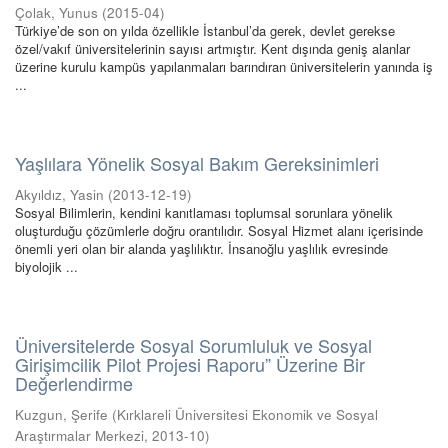
Çolak, Yunus
(
2015-04
)
Türkiye’de son on yılda özellikle İstanbul’da gerek, devlet gerekse
özel/vakıf üniversitelerinin sayısı artmıştır. Kent dışında geniş alanlar
üzerine kurulu kampüs yapılanmaları barındıran üniversitelerin yanında iş
...
Yaşlılara Yönelik Sosyal Bakım Gereksinimleri
Akyıldız, Yasin
(
2013-12-19
)
Sosyal Bilimlerin, kendini kanıtlaması toplumsal sorunlara yönelik
oluşturduğu çözümlerle doğru orantılıdır. Sosyal Hizmet alanı içerisinde
önemli yeri olan bir alanda yaşlılıktır. İnsanoğlu yaşlılık evresinde
biyolojik ...
Üniversitelerde Sosyal Sorumluluk ve Sosyal
Girişimcilik Pilot Projesi Raporu” Üzerine Bir
Değerlendirme
Kuzgun, Şerife
(
Kırklareli Üniversitesi Ekonomik ve Sosyal
Araştırmalar Merkezi
,
2013-10
)