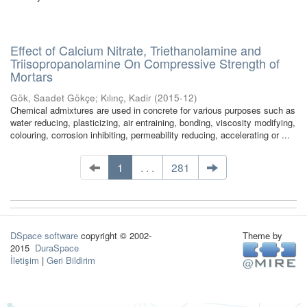
Effect of Calcium Nitrate, Triethanolamine and
Triisopropanolamine On Compressive Strength of
Mortars
Gök, Saadet Gökçe
;
Kılınç, Kadir
(
2015-12
)
Chemical admixtures are used in concrete for various purposes such as
water reducing, plasticizing, air entraining, bonding, viscosity modifying,
colouring, corrosion inhibiting, permeability reducing, accelerating or ...
1
. . .
281
DSpace software
copyright © 2002-
Theme by
2015
DuraSpace
İletişim
|
Geri Bildirim