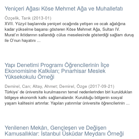
Yeniçeri Ağası Köse Mehmet Ağa ve Muhallefatı
Özçelik, Tarık
(
2013-01
)
XVII. Yüzyıl başlarında yeniçeri ocağında yetişen ve ocak ağalığına
kadar yükselme başarısı gösteren Köse Mehmet Ağa, Sultan IV.
Murat’ın iktidarının sallandığı cülus meselesinde gösterdiği sağlam duruş
ile O’nun hayatını ...
Yapı Denetimi Programı Öğrencilerinin İlçe
Ekonomisine Katkıları; Pınarhisar Meslek
Yüksekokulu Örneği
Demirel, Can
;
Altay, Ahmet
;
Demirel, Özge
(
2017-09-21
)
Türkiye’ de üniversite kurulmasının temel nedenlerinden biri kuruldukları
bölgeye ekonomik katkı sağlamalarıdır. Kurulduğu bölgenin sosyal
yaşam kalitesini artırırlar. Yapılan yatırımlar üniversite öğrencilerinin ...
Yenilenen Mekân, Gençleşen ve Değişen
Kamusallıklar: İstanbul Üsküdar Meydanı Örneği