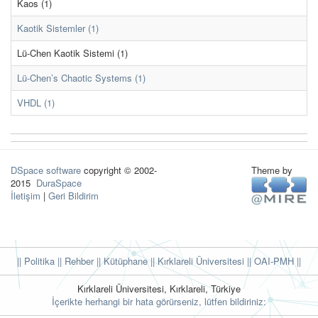
Kaos (1)
Kaotik Sistemler (1)
Lü-Chen Kaotik Sistemi (1)
Lü-Chen’s Chaotic Systems (1)
VHDL (1)
DSpace software
copyright © 2002-
Theme by
2015
DuraSpace
İletişim
|
Geri Bildirim
|| Politika
|| Rehber
|| Kütüphane
|| Kırklareli Üniversitesi ||
OAI-PMH ||
Kırklareli Üniversitesi, Kırklareli, Türkiye
İçerikte herhangi bir hata görürseniz, lütfen bildiriniz: