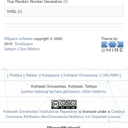
True Random Number Generators (1)
VHDL (1)
DSpace software
copyright © 2002-
Theme by
2015
DuraSpace
İletişim
|
Geri Bildirim
|| Politika
|| Rehber
|| Kütüphane
|| Kırklareli Üniversitesi ||
OAI-PMH ||
Kırklareli Üniversitesi, Kırklareli, Türkiye
İçerikte herhangi bir hata görürseniz, lütfen bildiriniz:
Kırklareli Üniversitesi Institutional Repository
is licensed under a
Creative
Commons Attribution-NonCommercial-NoDerivs 4.0 Unported License.
.
DSpace@Kırklareli
: