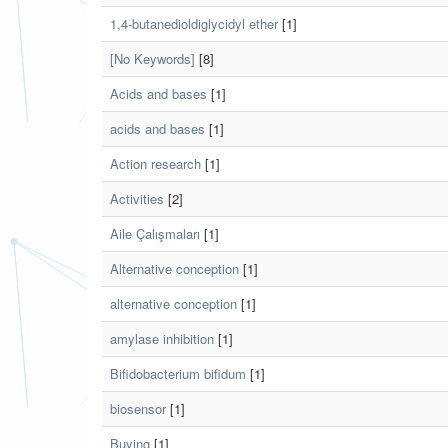
1,4-butanedioldiglycidyl ether
[1]
[No Keywords]
[8]
Acids and bases
[1]
acids and bases
[1]
Action research
[1]
Activities
[2]
Aile Çalışmaları
[1]
Alternative conception
[1]
alternative conception
[1]
amylase inhibition
[1]
Bifidobacterium bifidum
[1]
biosensor
[1]
Buying
[1]