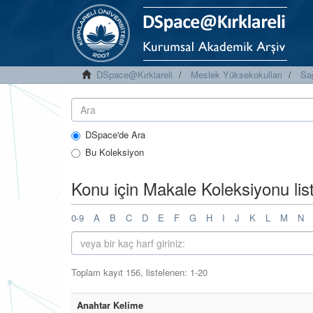
DSpace@Kırklareli
Meslek Yüksekokulları
Sa
DSpace'de Ara
Bu Koleksiyon
Konu için Makale Koleksiyonu li
0-9
A
B
C
D
E
F
G
H
I
J
K
L
M
N
Toplam kayıt 156, listelenen: 1-20
Anahtar Kelime