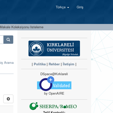
Türkçe
Giriş
Makale Koleksiyonu listeleme
miş Arama
|
Politika
|
Rehber
|
İletişim
|
DSpace@Kırklareli
by OpenAIRE
Telif Kontrolü: