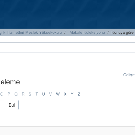
ğlık Hizmetleri Meslek Yüksekokulu
Makale Koleksiyonu
Konuya göre 
Geliş
steleme
O
P
Q
R
S
T
U
V
W
X
Y
Z
Bul