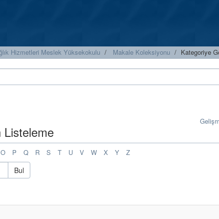
ğlık Hizmetleri Meslek Yüksekokulu
Makale Koleksiyonu
Kategoriye G
Geliş
n Listeleme
O
P
Q
R
S
T
U
V
W
X
Y
Z
Bul