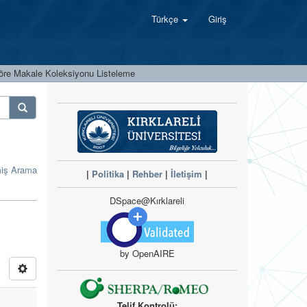
Türkçe
Giriş
öre Makale Koleksiyonu Listeleme
miş Arama
|
Politika
|
Rehber
|
İletişim
|
DSpace@Kırklareli
by OpenAIRE
Telif Kontrolü: