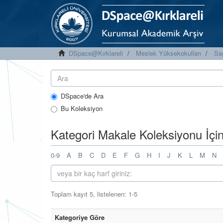
DSpace@Kırklareli
Meslek Yüksekokulları
Sa
DSpace'de Ara
Bu Koleksiyon
Kategori Makale Koleksiyonu İçi
0-9
A
B
C
D
E
F
G
H
I
J
K
L
M
N
Toplam kayıt 5, listelenen: 1-5
Kategoriye Göre