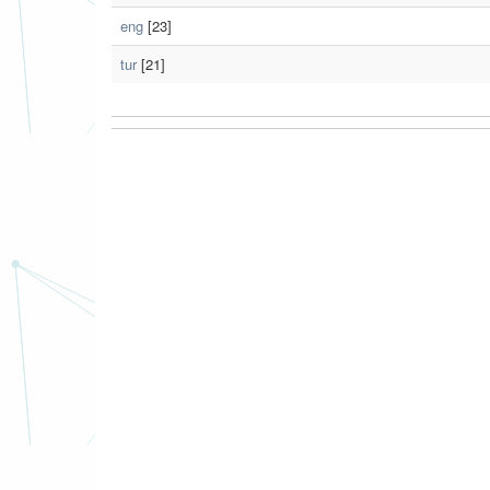
eng
[23]
tur
[21]