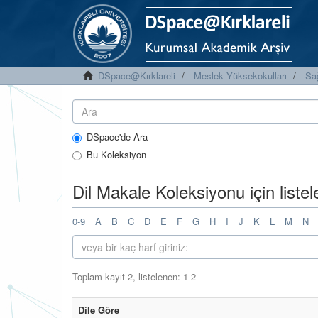
DSpace@Kırklareli
Meslek Yüksekokulları
Sa
DSpace'de Ara
Bu Koleksiyon
Dil Makale Koleksiyonu için liste
0-9
A
B
C
D
E
F
G
H
I
J
K
L
M
N
Toplam kayıt 2, listelenen: 1-2
Dile Göre