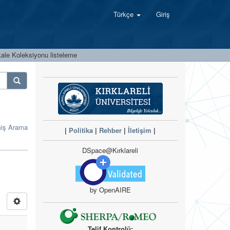
Türkçe
Giriş
ale Koleksiyonu listeleme
miş Arama
|
Politika
|
Rehber
|
İletişim
|
DSpace@Kırklareli
by OpenAIRE
Telif Kontrolü: