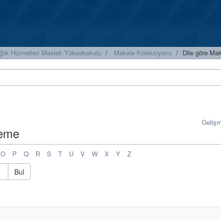
ğlık Hizmetleri Meslek Yüksekokulu
Makale Koleksiyonu
Dile göre Mak
Geliş
leme
O
P
Q
R
S
T
U
V
W
X
Y
Z
Bul