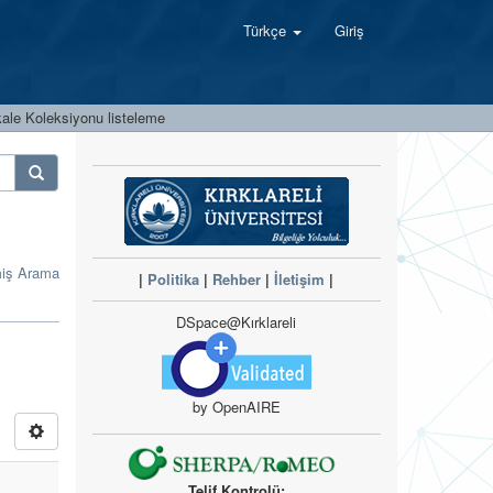
Türkçe
Giriş
ale Koleksiyonu listeleme
miş Arama
|
Politika
|
Rehber
|
İletişim
|
DSpace@Kırklareli
by OpenAIRE
Telif Kontrolü: