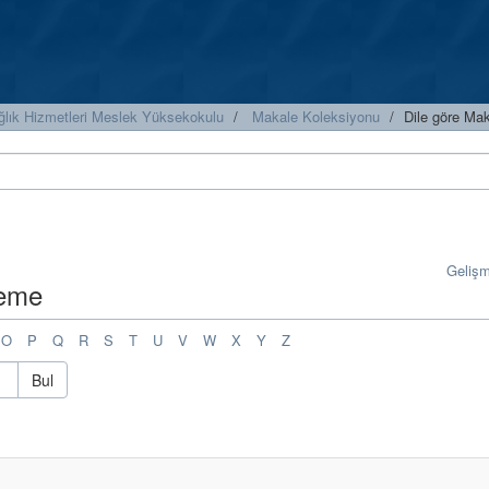
ğlık Hizmetleri Meslek Yüksekokulu
Makale Koleksiyonu
Dile göre Mak
Geliş
leme
O
P
Q
R
S
T
U
V
W
X
Y
Z
Bul