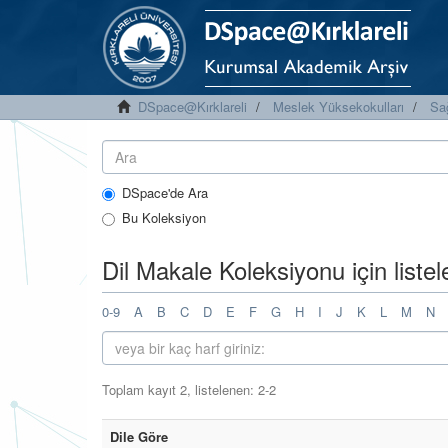
DSpace@Kırklareli
Meslek Yüksekokulları
Sa
DSpace'de Ara
Bu Koleksiyon
Dil Makale Koleksiyonu için liste
0-9
A
B
C
D
E
F
G
H
I
J
K
L
M
N
Toplam kayıt 2, listelenen: 2-2
Dile Göre