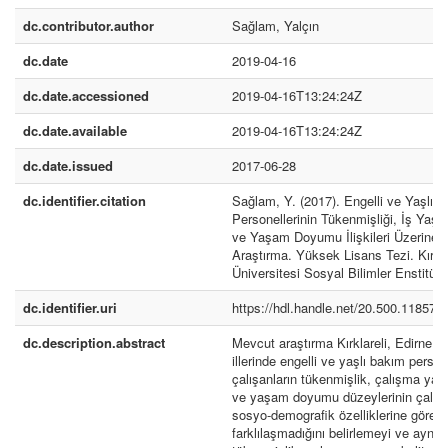
dc.contributor.author
Sağlam, Yalçın
dc.date
2019-04-16
dc.date.accessioned
2019-04-16T13:24:24Z
dc.date.available
2019-04-16T13:24:24Z
dc.date.issued
2017-06-28
dc.identifier.citation
Sağlam, Y. (2017). Engelli ve Yaşlı 
Personellerinin Tükenmişliği, İş Yaşa
ve Yaşam Doyumu İlişkileri Üzerine B
Araştırma. Yüksek Lisans Tezi. Kırkla
Üniversitesi Sosyal Bilimler Enstitüsü,
dc.identifier.uri
https://hdl.handle.net/20.500.11857/
dc.description.abstract
Mevcut araştırma Kırklareli, Edirne v
illerinde engelli ve yaşlı bakım person
çalışanların tükenmişlik, çalışma yaş
ve yaşam doyumu düzeylerinin çalışa
sosyo-demografik özelliklerine göre fa
farklılaşmadığını belirlemeyi ve aynı