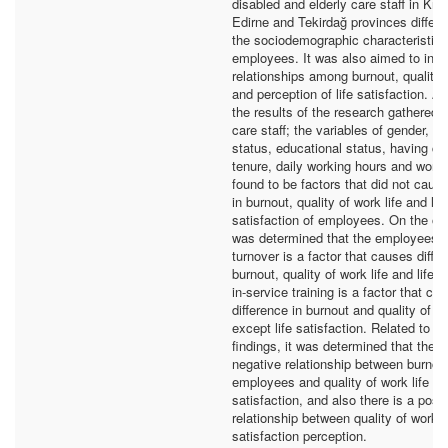
disabled and elderly care staff in Kırkl
Edirne and Tekirdağ provinces differ 
the sociodemographic characteristics
employees. It was also aimed to inve
relationships among burnout, quality o
and perception of life satisfaction. A
the results of the research gathered 
care staff; the variables of gender, ag
status, educational status, having chi
tenure, daily working hours and worki
found to be factors that did not cause
in burnout, quality of work life and life
satisfaction of employees. On the oth
was determined that the employees' i
turnover is a factor that causes diffe
burnout, quality of work life and life s
in-service training is a factor that ca
difference in burnout and quality of wo
except life satisfaction. Related to t
findings, it was determined that there
negative relationship between burnout
employees and quality of work life and
satisfaction, and also there is a posit
relationship between quality of work li
satisfaction perception.