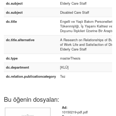
dc.subject
Elderly Care Staff
dc.subject
Disabled Care Staff
dc.title
Engelli ve Yaşlı Bakım Personellerini
Tükenmişliği, İş Yaşamı Kalitesi ve
Doyumu İlişkileri Üzerine Bir Araştır
dc.title.alternative
A Research on Relationships of Burno
of Work Life and Satisfaction of Disa
Elderly Care Staff
dc.type
masterThesis
dc.department
[KLÜ]
dc.relation.publicationcategory
Tez
Bu öğenin dosyaları:
Ad:
10150219-pdf.pdf