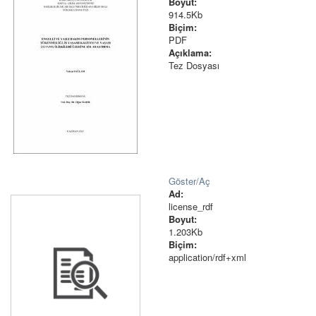
Boyut:
914.5Kb
Biçim:
PDF
Açıklama:
Tez Dosyası
Göster/
Aç
Ad:
license_rdf
Boyut:
1.203Kb
Biçim:
application/rdf+xml