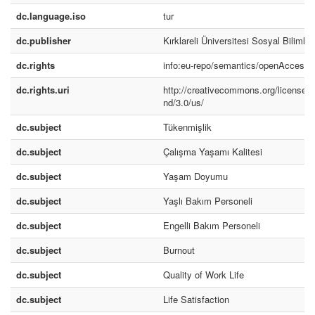
dc.language.iso
tur
dc.publisher
Kırklareli Üniversitesi Sosyal Bilimle
dc.rights
info:eu-repo/semantics/openAccess
dc.rights.uri
http://creativecommons.org/licenses/
nd/3.0/us/
dc.subject
Tükenmişlik
dc.subject
Çalışma Yaşamı Kalitesi
dc.subject
Yaşam Doyumu
dc.subject
Yaşlı Bakım Personeli
dc.subject
Engelli Bakım Personeli
dc.subject
Burnout
dc.subject
Quality of Work Life
dc.subject
Life Satisfaction