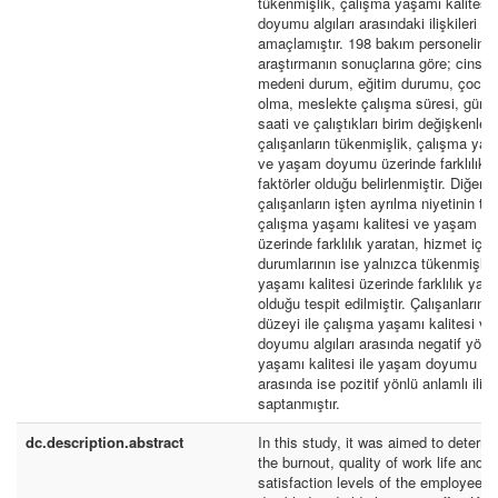
tükenmişlik, çalışma yaşamı kalites
doyumu algıları arasındaki ilişkileri i
amaçlamıştır. 198 bakım personeline
araştırmanın sonuçlarına göre; cinsiy
medeni durum, eğitim durumu, çocuk 
olma, meslekte çalışma süresi, günl
saati ve çalıştıkları birim değişkenleri
çalışanların tükenmişlik, çalışma yaş
ve yaşam doyumu üzerinde farklılık 
faktörler olduğu belirlenmiştir. Diğer 
çalışanların işten ayrılma niyetinin tü
çalışma yaşamı kalitesi ve yaşam d
üzerinde farklılık yaratan, hizmet içi 
durumlarının ise yalnızca tükenmişlik
yaşamı kalitesi üzerinde farklılık yara
olduğu tespit edilmiştir. Çalışanların 
düzeyi ile çalışma yaşamı kalitesi v
doyumu algıları arasında negatif yönl
yaşamı kalitesi ile yaşam doyumu algı
arasında ise pozitif yönlü anlamlı ilişk
saptanmıştır.
dc.description.abstract
In this study, it was aimed to determ
the burnout, quality of work life and li
satisfaction levels of the employees