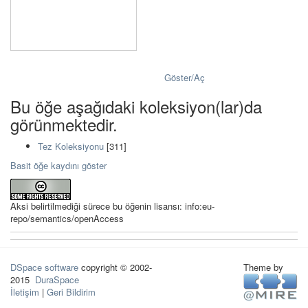
Göster/
Aç
Bu öğe aşağıdaki koleksiyon(lar)da
görünmektedir.
Tez Koleksiyonu
[311]
Basit öğe kaydını göster
Aksi belirtilmediği sürece bu öğenin lisansı: info:eu-
repo/semantics/openAccess
DSpace software
copyright © 2002-
Theme by
2015
DuraSpace
İletişim
|
Geri Bildirim