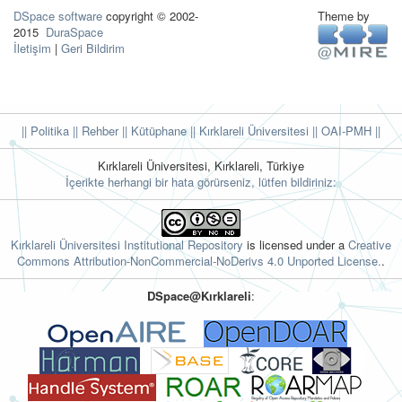
DSpace software
copyright © 2002-
Theme by
2015
DuraSpace
İletişim
|
Geri Bildirim
|| Politika
|| Rehber
|| Kütüphane
|| Kırklareli Üniversitesi ||
OAI-PMH ||
Kırklareli Üniversitesi, Kırklareli, Türkiye
İçerikte herhangi bir hata görürseniz, lütfen bildiriniz:
Kırklareli Üniversitesi Institutional Repository
is licensed under a
Creative
Commons Attribution-NonCommercial-NoDerivs 4.0 Unported License.
.
DSpace@Kırklareli
: