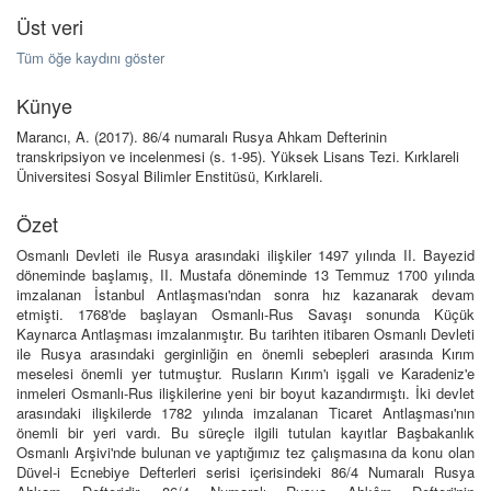
Üst veri
Tüm öğe kaydını göster
Künye
Marancı, A. (2017). 86/4 numaralı Rusya Ahkam Defterinin
transkripsiyon ve incelenmesi (s. 1-95). Yüksek Lisans Tezi. Kırklareli
Üniversitesi Sosyal Bilimler Enstitüsü, Kırklareli.
Özet
Osmanlı Devleti ile Rusya arasındaki ilişkiler 1497 yılında II. Bayezid
döneminde başlamış, II. Mustafa döneminde 13 Temmuz 1700 yılında
imzalanan İstanbul Antlaşması'ndan sonra hız kazanarak devam
etmişti. 1768'de başlayan Osmanlı-Rus Savaşı sonunda Küçük
Kaynarca Antlaşması imzalanmıştır. Bu tarihten itibaren Osmanlı Devleti
ile Rusya arasındaki gerginliğin en önemli sebepleri arasında Kırım
meselesi önemli yer tutmuştur. Rusların Kırım'ı işgali ve Karadeniz'e
inmeleri Osmanlı-Rus ilişkilerine yeni bir boyut kazandırmıştı. İki devlet
arasındaki ilişkilerde 1782 yılında imzalanan Ticaret Antlaşması'nın
önemli bir yeri vardı. Bu süreçle ilgili tutulan kayıtlar Başbakanlık
Osmanlı Arşivi'nde bulunan ve yaptığımız tez çalışmasına da konu olan
Düvel-i Ecnebiye Defterleri serisi içerisindeki 86/4 Numaralı Rusya