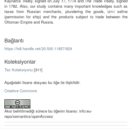
Kaynarca Treaty, signed on July 17, 1774 and The Trade Treaty, signed
in 1782. Also, our study contains many important knowledges such as
taxes from Russian merchants, plundering the goods, izn-i sefine
(permission for ship) and the products subject to trade between the
Ottoman Empire and Russia.
Bağlantı
https://hdl.handle.net/20.500.11857/829
Koleksiyonlar
Tez Koleksiyonu
[311]
Aşağıdaki lisans dosyası bu öğe ile ilişkilidir:
Creative Commons
Aksi belirtilmediği sürece bu öğenin lisansı: info:eu-
repo/semantics/openAccess