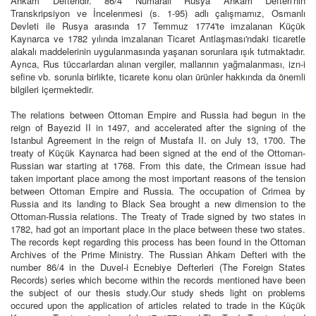
Ahkam Defteridir. 86/4 Numaralı Rusya Ahkâm Defteri'nin
Transkripsiyon ve İncelenmesi (s. 1-95) adlı çalışmamız, Osmanlı
Devleti ile Rusya arasında 17 Temmuz 1774'te imzalanan Küçük
Kaynarca ve 1782 yılında imzalanan Ticaret Antlaşması'ndaki ticaretle
alakalı maddelerinin uygulanmasında yaşanan sorunlara ışık tutmaktadır.
Ayrıca, Rus tüccarlardan alınan vergiler, mallarının yağmalanması, izn-i
sefine vb. sorunla birlikte, ticarete konu olan ürünler hakkında da önemli
bilgileri içermektedir.
The relations between Ottoman Empire and Russia had begun in the
reign of Bayezid II in 1497, and accelerated after the signing of the
Istanbul Agreement in the reign of Mustafa II. on July 13, 1700. The
treaty of Küçük Kaynarca had been signed at the end of the Ottoman-
Russian war starting at 1768. From this date, the Crimean issue had
taken important place among the most important reasons of the tension
between Ottoman Empire and Russia. The occupation of Crimea by
Russia and its landing to Black Sea brought a new dimension to the
Ottoman-Russia relations. The Treaty of Trade signed by two states in
1782, had got an important place in the place between these two states.
The records kept regarding this process has been found in the Ottoman
Archives of the Prime Ministry. The Russian Ahkam Defteri with the
number 86/4 in the Duvel-i Ecnebiye Defterleri (The Foreign States
Records) series which become within the records mentioned have been
the subject of our thesis study.Our study sheds light on problems
occured upon the application of articles related to trade in the Küçük