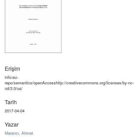
Erişim
info:eu-
repo/semantics/openAccesshttp://creativecommons.org/licenses/by-nc-
nd/3.0/us/
Tarih
2017-04-04
Yazar
Marancı, Ahmet