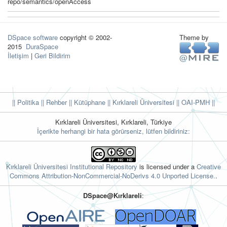
repo/semantics/openAccess
DSpace software
copyright © 2002-
Theme by
2015
DuraSpace
İletişim
|
Geri Bildirim
|| Politika
|| Rehber
|| Kütüphane
|| Kırklareli Üniversitesi ||
OAI-PMH ||
Kırklareli Üniversitesi, Kırklareli, Türkiye
İçerikte herhangi bir hata görürseniz, lütfen bildiriniz:
Kırklareli Üniversitesi Institutional Repository
is licensed under a
Creative
Commons Attribution-NonCommercial-NoDerivs 4.0 Unported License.
.
DSpace@Kırklareli
: