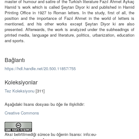
master of humour and satire of the Turkish literature Fazıl Ahmet Aykaç
Hamid 's work which is called Şeytan Diyor ki and published in Hamid
Printing Office in 1927 to Roman letters. In the study, first of all, the
position and the importance of Fazıl Ahmet in the world of letters is
mentioned, and his other works except Şeytan Diyor ki are also
presented. Afterwards, the work is analyzed under the subheadings of
printed media, language and literature, politics, urbanization, education
and sports.
Bağlantı
https://hdl.handle.net/20.500.11857/755
Koleksiyonlar
Tez Koleksiyonu
[311]
Aşağıdaki lisans dosyası bu öğe ile ilişkilidir:
Creative Commons
Aksi belirtilmediği sürece bu öğenin lisansı: info:eu-