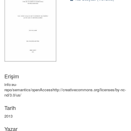
Erişim
info:eu-
repo/semantics/openAccesshttp://creativecommons.org/licenses/by-nc-
nd/3.0/us/
Tarih
2013
Yazar