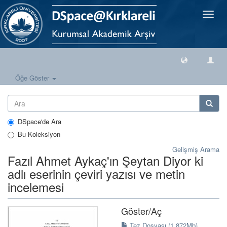
Geçiş
Yönlen
Öğe Göster
DSpace'de Ara
Bu Koleksiyon
Gelişmiş Arama
Fazıl Ahmet Aykaç'ın Şeytan Diyor ki
adlı eserinin çeviri yazısı ve metin
incelemesi
Göster/
Aç
Tez Dosyası (1.872Mb)