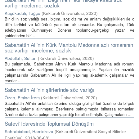
varlığı-inceleme, sözlük
Küçükadalı, Tuğçe
(
Kırklareli Üniversitesi
,
2020
)
Bir dilin söz varlığı ses, biçim, söz dizimi ve anlam değişiklikleri ile o
dilin tarihini ve kültürünü yansıtan bir unsurdur. Bu çalışmada, Türk
edebiyatının Cumhuriyet Dönemi toplumcu-gerçekçi yazar ve
şairlerinden biri ...
Sabahattin Ali'nin Kürk Mantolu Madonna adlı romanının
söz varlığı -inceleme, sözlük-
Abdullah, Sultan
(
Kırklareli Üniversitesi
,
2020
)
Bu çalışmada, Sabahattin Ali'nin Kürk Mantolu Madonna adlı romanı
incelenerek söz varlığının tespiti amaçlanmıştır. Yapılan ön hazırlık
çalışmasında Sabahattin Ali ile ilgili yapılmış akademik çalışmalar ve
eserler ...
Sabahattin Ali'nin şiirlerinde söz varlığı
Özen, Emine İrem
(
Kırklareli Üniversitesi
,
2020
)
Sabahattin Ali'nin anlatıları üzerine olduğu gibi şiirleri üzerine de birçok
çalışma kaleme alınmıştır. Eserlerine baktığımızda bilhassa romanları
üzerine daha fazla çalışmanın yapıldığı tespit edilmiştir. Çalışmaların ...
Safevî İdaresinde Toplumsal Dönüşüm
Sohrabiabad, Hamidreza
(
Kırklareli Üniversitesi Sosyal Bilimler
Enstitüsü
,
2018-08-08
)