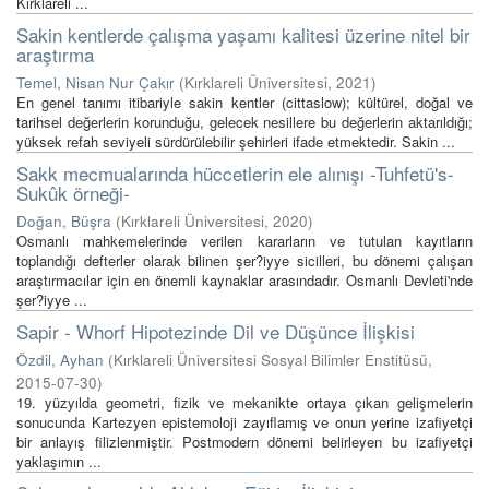
Kırklareli ...
Sakin kentlerde çalışma yaşamı kalitesi üzerine nitel bir
araştırma
Temel, Nisan Nur Çakır
(
Kırklareli Üniversitesi
,
2021
)
En genel tanımı itibariyle sakin kentler (cittaslow); kültürel, doğal ve
tarihsel değerlerin korunduğu, gelecek nesillere bu değerlerin aktarıldığı;
yüksek refah seviyeli sürdürülebilir şehirleri ifade etmektedir. Sakin ...
Sakk mecmualarında hüccetlerin ele alınışı -Tuhfetü's-
Sukûk örneği-
Doğan, Büşra
(
Kırklareli Üniversitesi
,
2020
)
Osmanlı mahkemelerinde verilen kararların ve tutulan kayıtların
toplandığı defterler olarak bilinen şer?iyye sicilleri, bu dönemi çalışan
araştırmacılar için en önemli kaynaklar arasındadır. Osmanlı Devleti'nde
şer?iyye ...
Sapir - Whorf Hipotezinde Dil ve Düşünce İlişkisi
Özdil, Ayhan
(
Kırklareli Üniversitesi Sosyal Bilimler Enstitüsü
,
2015-07-30
)
19. yüzyılda geometri, fizik ve mekanikte ortaya çıkan gelişmelerin
sonucunda Kartezyen epistemoloji zayıflamış ve onun yerine izafiyetçi
bir anlayış filizlenmiştir. Postmodern dönemi belirleyen bu izafiyetçi
yaklaşımın ...