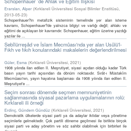
Schopenhauer ’de Ahlak ve Eğitim İlişkisi
Erarslan, Alper
(
Kırklareli Üniversitesi Sosyal Bilimler Enstitüsü
,
2013-05-23
)
Schopenhauer?in metafizik sisteminin temelinde yer alan isteme
kavramı, Schopenhauer?de yalnızca bilgiyi ve varlığı değil; ahlakı ve
eğitimi de açıklayan bir kavramdır. Schopenhauer, eğitim üzerine yazdığı
yazılar ile ...
Sebîlürreşâd ve İslam Mecmûası'nda yer alan Usûlü'l-
Fıkh ve fıkıh konularındaki makalelerin değerlendirilmesi
Güler, Esma
(
Kırklareli Üniversitesi
,
2021
)
1908 yılında ilan edilen II. Meşrutiyet, siyasi açıdan olduğu kadar Türk
basın yayın tarihi açısından da dönüm noktasıdır. Sırât-ı Müstakîm
Mecmûası'nın, yayın hayatına başlaması da 1908 yılında ilan edilen II.
Meşrutiyet'e ...
Seçim sonrası dönemde seçmen memnuniyetinin
sağlanmasında siyasal pazarlama uygulamalarının rolü:
Kırklareli ili örneği
Erdinç, Gündem Gündüz
(
Kırklareli Üniversitesi
,
2021
)
Demokratik ülkelerde siyasi parti ya da adaylar iktidar veya yönetime
seçimlerle gelmektedir. Çok partili döneme geçilmesi ile birlikte birçok
siyasi parti ve aday yönetim ve söz sahibi olabilmek için birbirleri ile