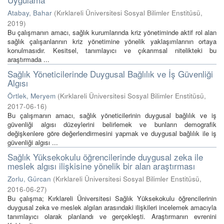
Atabay, Bahar
(
Kırklareli Üniversitesi Sosyal Bilimler Enstitüsü
,
2019
)
Bu çalışmanın amacı, sağlık kurumlarında kriz yönetiminde aktif rol alan
sağlık çalışanlarının kriz yönetimine yönelik yaklaşımlarının ortaya
konulmasıdır. Kesitsel, tanımlayıcı ve çıkarımsal nitelikteki bu
araştırmada ...
Sağlık Yöneticilerinde Duygusal Bağlılık ve İş Güvenliği
Algısı
Örtlek, Meryem
(
Kırklareli Üniversitesi Sosyal Bilimler Enstitüsü
,
2017-06-16
)
Bu çalışmanın amacı, sağlık yöneticilerinin duygusal bağlılık ve iş
güvenliği algısı düzeylerini belirlemek ve bunların demografik
değişkenlere göre değerlendirmesini yapmak ve duygusal bağlılık ile iş
güvenliği algısı ...
Sağlık Yüksekokulu öğrencilerinde duygusal zeka ile
meslek algısı ilişkisine yönelik bir alan araştırması
Zorlu, Gürcan
(
Kırklareli Üniversitesi Sosyal Bilimler Enstitüsü
,
2016-06-27
)
Bu çalışma; Kırklareli Üniversitesi Sağlık Yüksekokulu öğrencilerinin
duygusal zeka ve meslek algıları arasındaki ilişkileri incelemek amacıyla
tanımlayıcı olarak planlandı ve gerçekleşti. Araştırmanın evrenini