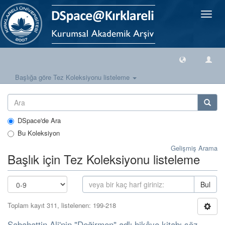
Geçiş
Yönlen
Başlığa göre Tez Koleksiyonu listeleme
DSpace'de Ara
Bu Koleksiyon
Gelişmiş Arama
Başlık için Tez Koleksiyonu listeleme
Bul
Toplam kayıt 311, listelenen: 199-218
Sabahattin Ali'nin "Değirmen" adlı hikâye kitabı söz