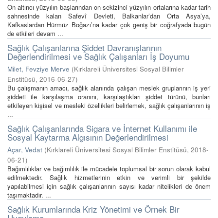
On altıncı yüzyılın başlarından on sekizinci yüzyılın ortalarına kadar tarih
sahnesinde kalan Safevî Devleti, Balkanlar’dan Orta Asya’ya,
Kafkaslardan Hürmüz Boğazı’na kadar çok geniş bir coğrafyada bugün
de etkileri devam ...
Sağlık Çalışanlarına Şiddet Davranışlarının
Değerlendirilmesi ve Sağlık Çalışanları İş Doyumu
Milet, Fevziye Merve
(
Kırklareli Üniversitesi Sosyal Bilimler
Enstitüsü
,
2016-06-27
)
Bu çalışmanın amacı, sağlık alanında çalışan meslek gruplarının iş yeri
şiddeti ile karşılaşma oranını, karşılaştıkları şiddet türünü, bunları
etkileyen kişisel ve mesleki özellikleri belirlemek, sağlık çalışanlarının iş
...
Sağlık Çalışanlarında Sigara ve İnternet Kullanımı ile
Sosyal Kaytarma Algısının Değerlendirilmesi
Açar, Vedat
(
Kırklareli Üniversitesi Sosyal Bilimler Enstitüsü
,
2018-
06-21
)
Bağımlılıklar ve bağımlılık ile mücadele toplumsal bir sorun olarak kabul
edilmektedir. Sağlık hizmetlerinin etkin ve verimli bir şekilde
yapılabilmesi için sağlık çalışanlarının sayısı kadar nitelikleri de önem
taşımaktadır. ...
Sağlık Kurumlarında Kriz Yönetimi ve Örnek Bir
Uygulama