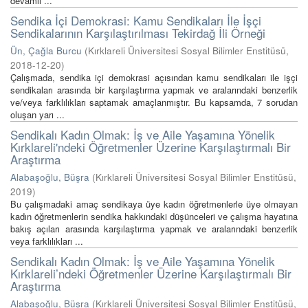
devamlı ...
Sendika İçi Demokrasi: Kamu Sendikaları İle İşçi
Sendikalarının Karşılaştırılması Tekirdağ İli Örneği
Ün, Çağla Burcu
(
Kırklareli Üniversitesi Sosyal Bilimler Enstitüsü
,
2018-12-20
)
Çalışmada, sendika içi demokrasi açısından kamu sendikaları ile işçi
sendikaları arasında bir karşılaştırma yapmak ve aralarındaki benzerlik
ve/veya farklılıkları saptamak amaçlanmıştır. Bu kapsamda, 7 sorudan
oluşan yarı ...
Sendikalı Kadın Olmak: İş ve Aile Yaşamına Yönelik
Kırklareli'ndeki Öğretmenler Üzerine Karşılaştırmalı Bir
Araştırma
Alabaşoğlu, Büşra
(
Kırklareli Üniversitesi Sosyal Bilimler Enstitüsü
,
2019
)
Bu çalışmadaki amaç sendikaya üye kadın öğretmenlerle üye olmayan
kadın öğretmenlerin sendika hakkındaki düşünceleri ve çalışma hayatına
bakış açıları arasında karşılaştırma yapmak ve aralarındaki benzerlik
veya farklılıkları ...
Sendikalı Kadın Olmak: İş ve Aile Yaşamına Yönelik
Kırklareli’ndeki Öğretmenler Üzerine Karşılaştırmalı Bir
Araştırma
Alabaşoğlu, Büşra
(
Kırklareli Üniversitesi Sosyal Bilimler Enstitüsü
,