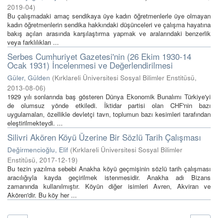
2019-04
)
Bu çalışmadaki amaç sendikaya üye kadın öğretmenlerle üye olmayan
kadın öğretmenlerin sendika hakkındaki düşünceleri ve çalışma hayatına
bakış açıları arasında karşılaştırma yapmak ve aralarındaki benzerlik
veya farklılıkları ...
Serbes Cumhuriyet Gazetesi'nin (26 Ekim 1930-14
Ocak 1931) İncelenmesi ve Değerlendirilmesi
Güler, Gülden
(
Kırklareli Üniversitesi Sosyal Bilimler Enstitüsü
,
2013-08-06
)
1929 yılı sonlarında baş gösteren Dünya Ekonomik Bunalımı Türkiye'yi
de olumsuz yönde etkiledi. İktidar partisi olan CHF'nin bazı
uygulamaları, özellikle devletçi tavrı, toplumun bazı kesimleri tarafından
eleştirilmekteydi. ...
Silivri Akören Köyü Üzerine Bir Sözlü Tarih Çalışması
Değirmencioğlu, Elif
(
Kırklareli Üniversitesi Sosyal Bilimler
Enstitüsü
,
2017-12-19
)
Bu tezin yazılma sebebi Anakha köyü geçmişinin sözlü tarih çalışması
aracılığıyla kayda geçirilmek istenmesidir. Anakha adı Bizans
zamanında kullanılmıştır. Köyün diğer isimleri Avren, Akviran ve
Akören'dir. Bu köy her ...