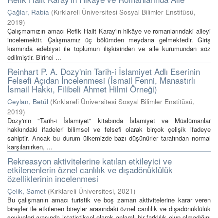
Çağlar, Rabia
(
Kırklareli Üniversitesi Sosyal Bilimler Enstitüsü
,
2019
)
Çalışmamızın amacı Refik Halit Karay'ın hikâye ve romanlarındaki aileyi
incelemektir. Çalışmamız üç bölümden meydana gelmektedir. Giriş
kısmında edebiyat ile toplumun ilişkisinden ve aile kurumundan söz
edilmiştir. Birinci ...
Reinhart P. A. Dozy'nin Tarih-i İslamiyet Adlı Eserinin
Felsefi Açıdan İncelenmesi (İsmail Fenni, Manastırlı
İsmail Hakkı, Filibeli Ahmet Hilmi Örneği)
Ceylan, Betül
(
Kırklareli Üniversitesi Sosyal Bilimler Enstitüsü
,
2019
)
Dozy'nin "Tarih-i İslamiyet" kitabında İslamiyet ve Müslümanlar
hakkındaki ifadeleri bilimsel ve felsefi olarak birçok çelişik ifadeye
sahiptir. Ancak bu durum ülkemizde bazı düşünürler tarafından normal
karşılanırken, ...
Rekreasyon aktivitelerine katılan etkileyici ve
etkilenenlerin öznel canlılık ve dışadönüklülük
özelliklerinin incelenmesi
Çelik, Samet
(
Kırklareli Üniversitesi
,
2021
)
Bu çalışmanın amacı turistik ve boş zaman aktivitelerine karar veren
bireyler ile etkilenen bireyler arasındaki öznel canlılık ve dışadönüklülük
seviyeleri arasında istatistiksel olarak anlamlı bir farklılık olup olmadığını