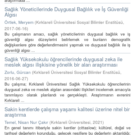
araştırmada ...
Sağlık Yöneticilerinde Duygusal Bağlılık ve İş Güvenliği
Algısı
Örtlek, Meryem
(
Kırklareli Üniversitesi Sosyal Bilimler Enstitüsü
,
2017-06-16
)
Bu çalışmanın amacı, sağlık yöneticilerinin duygusal bağlılık ve iş
güvenliği algısı düzeylerini belirlemek ve bunların demografik
değişkenlere göre değerlendirmesini yapmak ve duygusal bağlılık ile iş
güvenliği algısı ...
Sağlık Yüksekokulu öğrencilerinde duygusal zeka ile
meslek algısı ilişkisine yönelik bir alan araştırması
Zorlu, Gürcan
(
Kırklareli Üniversitesi Sosyal Bilimler Enstitüsü
,
2016-06-27
)
Bu çalışma; Kırklareli Üniversitesi Sağlık Yüksekokulu öğrencilerinin
duygusal zeka ve meslek algıları arasındaki ilişkileri incelemek amacıyla
tanımlayıcı olarak planlandı ve gerçekleşti. Araştırmanın evrenini
Kırklareli ...
Sakin kentlerde çalışma yaşamı kalitesi üzerine nitel bir
araştırma
Temel, Nisan Nur Çakır
(
Kırklareli Üniversitesi
,
2021
)
En genel tanımı itibariyle sakin kentler (cittaslow); kültürel, doğal ve
tarihsel değerlerin korunduğu, gelecek nesillere bu değerlerin aktarıldığı;