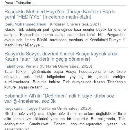
Paşa, Eskişehir ...
Rusçuklu Mehmed Hayrî'nin Türkçe Kasîde-i Bürde
şerhi "HEDİYYE" (İnceleme-metin-dizin)
İpek, Muhammed Resul
(
Kırklareli Üniversitesi
,
2021
)
Klasik Türk edebiyatı şerh geleneğinde bazı eserler büyük bir öneme
sahiptir. Bahsedilen öneme sahip eserlerden birisi Hz. Peygamber
övgüsünde İmam Bûsîrî tarafından yazılmış el-Kevâkibü'd-Dürriye fî
Medhi Hayri'l-Beriyye ...
Rusya'da Sovyet devrimi öncesi Rusça kaynaklarda
Kazan Tatar Türklerinin geçiş dönemleri
Falakhova, Venera
(
Kırklareli Üniversitesi
,
2020
)
Tatar Türkleri, günümüzde başta Rusya Federasyonu olmak üzere
dünyanın çok farklı bölgelerine yayılmış bir şekilde varlığını
sürdürmektedir. Bununla birlikte Türk dünyasında Kazan Tatarlarının
kültürel, siyasi ve tarihî ...
Sabahattin Ali'nin "Değirmen" adlı hikâye kitabı söz
varlığı-inceleme, sözlük
Küçükadalı, Tuğçe
(
Kırklareli Üniversitesi
,
2020
)
Bir dilin söz varlığı ses, biçim, söz dizimi ve anlam değişiklikleri ile o
dilin tarihini ve kültürünü yansıtan bir unsurdur. Bu çalışmada, Türk
edebiyatının Cumhuriyet Dönemi toplumcu-gerçekçi yazar ve
şairlerinden biri ...