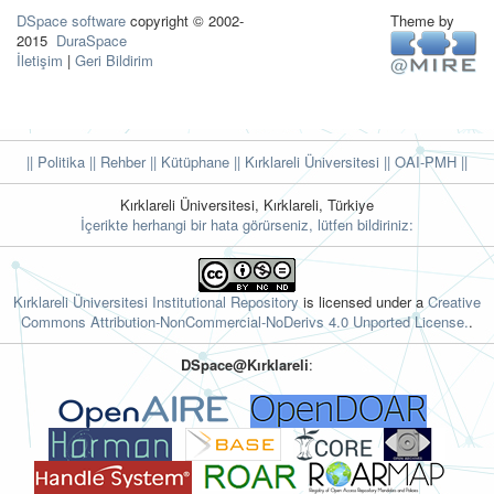
DSpace software
copyright © 2002-
Theme by
2015
DuraSpace
İletişim
|
Geri Bildirim
|| Politika
|| Rehber
|| Kütüphane
|| Kırklareli Üniversitesi ||
OAI-PMH ||
Kırklareli Üniversitesi, Kırklareli, Türkiye
İçerikte herhangi bir hata görürseniz, lütfen bildiriniz:
Kırklareli Üniversitesi Institutional Repository
is licensed under a
Creative
Commons Attribution-NonCommercial-NoDerivs 4.0 Unported License.
.
DSpace@Kırklareli
: