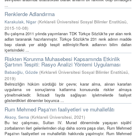
...
Renklerde Adlandırma
Karakulak, Nigar
(
Kırklareli Üniversitesi Sosyal Bilimler Enstitüsü
,
2015-10-08
)
Bu çalışma 2011 yılında yayımlanan TDK Türkçe Sözlük'te yer alan renk
adları taranarak hazırlanmıştır. Türkçe Sözlük'te 231 renk adının madde
başı olarak yer aldığı tespit edilmiştir.Renk adlarının bilim dalları
içerisindeki ...
Riskten Korunma Muhasebesi Kapsamında Etkinlik
Şartının Tespiti: Rasyo Analizi Yöntemi Uygulaması
Babaoğlu, Gözde
(
Kırklareli Üniversitesi Sosyal Bilimler Enstitüsü
,
2019
)
Belirsizliğin hüküm sürdüğü bir çevre; karar alma, alınan kararları
uygulama ve sonuçlarına katlanma konusunda riskler almaya
yöneltmektedir. İktisadi fayda sağlayan işletmelerde faaliyet
gösterdikleri dönemler boyunca ...
Rum Mehmed Paşa'nın faaliyetleri ve muhallefâtı
Aksoy, Sema
(
Kırklareli Üniversitesi
,
2021
)
Bu tez çalışması, Sultan IV. Murad döneminde yaşayan sipâhî
zorbalarının ileri gelenlerinden olup daha sonra paşa olan, Rum Mehmed
Paşa'nın faaliyetleri ve muhallefâtı hakkında yapılmıştır. Rum Mehmed