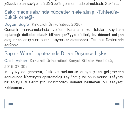
yüksek refah seviyeli sürdürülebilir şehirleri ifade etmektedir. Sakin ...
Sakk mecmualarında hüccetlerin ele alınışı -Tuhfetü's-
Sukûk örneği-
Doğan, Büşra
(
Kırklareli Üniversitesi
,
2020
)
Osmanlı mahkemelerinde verilen kararların ve tutulan kayıtların
toplandığı defterler olarak bilinen şer?iyye sicilleri, bu dönemi çalışan
araştırmacılar için en önemli kaynaklar arasındadır. Osmanlı Devleti'nde
şer?iyye ...
Sapir - Whorf Hipotezinde Dil ve Düşünce İlişkisi
Özdil, Ayhan
(
Kırklareli Üniversitesi Sosyal Bilimler Enstitüsü
,
2015-07-30
)
19. yüzyılda geometri, fizik ve mekanikte ortaya çıkan gelişmelerin
sonucunda Kartezyen epistemoloji zayıflamış ve onun yerine izafiyetçi
bir anlayış filizlenmiştir. Postmodern dönemi belirleyen bu izafiyetçi
yaklaşımın ...