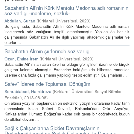
Sabahattin Ali'nin Kürk Mantolu Madonna adlı romanının
söz varlığı -inceleme, sözlük-
Abdullah, Sultan
(
Kırklareli Üniversitesi
,
2020
)
Bu çalışmada, Sabahattin Ali'nin Kürk Mantolu Madonna adlı romanı
incelenerek söz varlığının tespiti amaçlanmıştır. Yapılan ön hazırlık
çalışmasında Sabahattin Ali ile ilgili yapılmış akademik çalışmalar ve
eserler ...
Sabahattin Ali'nin şiirlerinde söz varlığı
Özen, Emine İrem
(
Kırklareli Üniversitesi
,
2020
)
Sabahattin Ali'nin anlatıları üzerine olduğu gibi şiirleri üzerine de birçok
çalışma kaleme alınmıştır. Eserlerine baktığımızda bilhassa romanları
üzerine daha fazla çalışmanın yapıldığı tespit edilmiştir. Çalışmaların ...
Safevî İdaresinde Toplumsal Dönüşüm
Sohrabiabad, Hamidreza
(
Kırklareli Üniversitesi Sosyal Bilimler
Enstitüsü
,
2018-08-08
)
On altıncı yüzyılın başlarından on sekizinci yüzyılın ortalarına kadar tarih
sahnesinde kalan Safevî Devleti, Balkanlar’dan Orta Asya’ya,
Kafkaslardan Hürmüz Boğazı’na kadar çok geniş bir coğrafyada bugün
de etkileri devam ...
Sağlık Çalışanlarına Şiddet Davranışlarının
Değerlendirilmesi ve Sağlık Çalışanları İş Doyumu