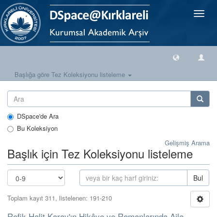
Geçiş
Yönlen
Başlığa göre Tez Koleksiyonu listeleme
DSpace'de Ara
Bu Koleksiyon
Gelişmiş Arama
Başlık için Tez Koleksiyonu listeleme
Bul
Toplam kayıt 311, listelenen: 191-210
Refik Halit Karay'ın Hikâye ve Romanlarında Aile