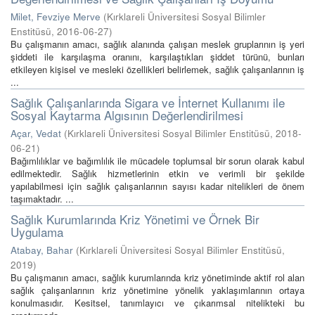
Milet, Fevziye Merve
(
Kırklareli Üniversitesi Sosyal Bilimler
Enstitüsü
,
2016-06-27
)
Bu çalışmanın amacı, sağlık alanında çalışan meslek gruplarının iş yeri
şiddeti ile karşılaşma oranını, karşılaştıkları şiddet türünü, bunları
etkileyen kişisel ve mesleki özellikleri belirlemek, sağlık çalışanlarının iş
...
Sağlık Çalışanlarında Sigara ve İnternet Kullanımı ile
Sosyal Kaytarma Algısının Değerlendirilmesi
Açar, Vedat
(
Kırklareli Üniversitesi Sosyal Bilimler Enstitüsü
,
2018-
06-21
)
Bağımlılıklar ve bağımlılık ile mücadele toplumsal bir sorun olarak kabul
edilmektedir. Sağlık hizmetlerinin etkin ve verimli bir şekilde
yapılabilmesi için sağlık çalışanlarının sayısı kadar nitelikleri de önem
taşımaktadır. ...
Sağlık Kurumlarında Kriz Yönetimi ve Örnek Bir
Uygulama
Atabay, Bahar
(
Kırklareli Üniversitesi Sosyal Bilimler Enstitüsü
,
2019
)
Bu çalışmanın amacı, sağlık kurumlarında kriz yönetiminde aktif rol alan
sağlık çalışanlarının kriz yönetimine yönelik yaklaşımlarının ortaya
konulmasıdır. Kesitsel, tanımlayıcı ve çıkarımsal nitelikteki bu