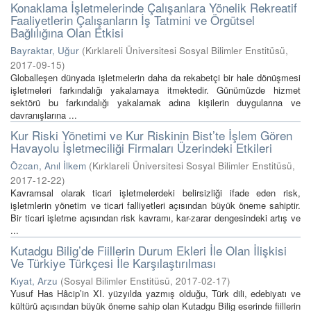
Konaklama İşletmelerinde Çalışanlara Yönelik Rekreatif
Faaliyetlerin Çalışanların İş Tatmini ve Örgütsel
Bağlılığına Olan Etkisi
Bayraktar, Uğur
(
Kırklareli Üniversitesi Sosyal Bilimler Enstitüsü
,
2017-09-15
)
Globalleşen dünyada işletmelerin daha da rekabetçi bir hale dönüşmesi
işletmeleri farkındalığı yakalamaya itmektedir. Günümüzde hizmet
sektörü bu farkındalığı yakalamak adına kişilerin duygularına ve
davranışlarına ...
Kur Riski Yönetimi ve Kur Riskinin Bist’te İşlem Gören
Havayolu İşletmeciliği Firmaları Üzerindeki Etkileri
Özcan, Anıl İlkem
(
Kırklareli Üniversitesi Sosyal Bilimler Enstitüsü
,
2017-12-22
)
Kavramsal olarak ticari işletmelerdeki belirsizliği ifade eden risk,
işletmlerin yönetim ve ticari falliyetleri açısından büyük öneme sahiptir.
Bir ticari işletme açısından risk kavramı, kar-zarar dengesindeki artış ve
...
Kutadgu Bilig’de Fiillerin Durum Ekleri İle Olan İlişkisi
Ve Türkiye Türkçesi İle Karşılaştırılması
Kıyat, Arzu
(
Sosyal Bilimler Enstitüsü
,
2017-02-17
)
Yusuf Has Hâcip’in XI. yüzyılda yazmış olduğu, Türk dili, edebiyatı ve
kültürü açısından büyük öneme sahip olan Kutadgu Bilig eserinde fiillerin