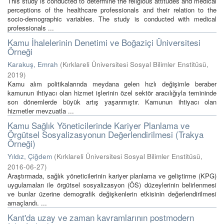
This study is conducted to determine the religious attitudes and medical
perceptions of the healthcare professionals and their relation to the
socio-demographic variables. The study is conducted with medical
professionals ...
Kamu İhalelerinin Denetimi ve Boğaziçi Üniversitesi
Örneği
Karakuş, Emrah
(
Kırklareli Üniversitesi Sosyal Bilimler Enstitüsü
,
2019
)
Kamu alım politikalarında meydana gelen hızlı değişimle beraber
kamunun ihtiyacı olan hizmet işlerinin özel sektör aracılığıyla temininde
son dönemlerde büyük artış yaşanmıştır. Kamunun ihtiyacı olan
hizmetler mevzuatla ...
Kamu Sağlık Yöneticilerinde Kariyer Planlama ve
Örgütsel Sosyalizasyonun Değerlendirilmesi (Trakya
Örneği)
Yıldız, Çiğdem
(
Kırklareli Üniversitesi Sosyal Bilimler Enstitüsü
,
2016-06-27
)
Araştırmada, sağlık yöneticilerinin kariyer planlama ve geliştirme (KPG)
uygulamaları ile örgütsel sosyalizasyon (ÖS) düzeylerinin belirlenmesi
ve bunlar üzerine demografik değişkenlerin etkisinin değerlendirilmesi
amaçlandı. ...
Kant'da uzay ve zaman kavramlarının postmodern