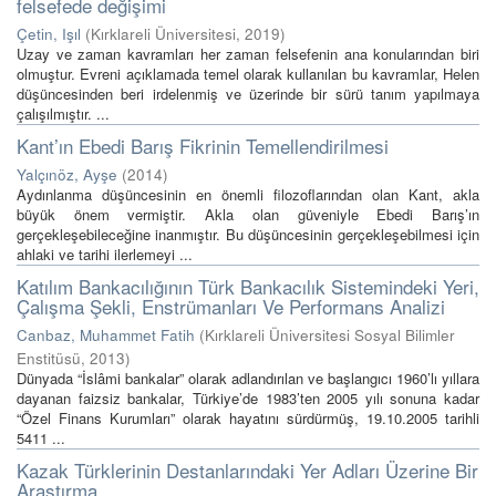
felsefede değişimi
Çetin, Işıl
(
Kırklareli Üniversitesi
,
2019
)
Uzay ve zaman kavramları her zaman felsefenin ana konularından biri
olmuştur. Evreni açıklamada temel olarak kullanılan bu kavramlar, Helen
düşüncesinden beri irdelenmiş ve üzerinde bir sürü tanım yapılmaya
çalışılmıştır. ...
Kant’ın Ebedi Barış Fikrinin Temellendirilmesi
Yalçınöz, Ayşe
(
2014
)
Aydınlanma düşüncesinin en önemli filozoflarından olan Kant, akla
büyük önem vermiştir. Akla olan güveniyle Ebedi Barış’ın
gerçekleşebileceğine inanmıştır. Bu düşüncesinin gerçekleşebilmesi için
ahlaki ve tarihi ilerlemeyi ...
Katılım Bankacılığının Türk Bankacılık Sistemindeki Yeri,
Çalışma Şekli, Enstrümanları Ve Performans Analizi
Canbaz, Muhammet Fatih
(
Kırklareli Üniversitesi Sosyal Bilimler
Enstitüsü
,
2013
)
Dünyada “İslâmi bankalar” olarak adlandırılan ve başlangıcı 1960’lı yıllara
dayanan faizsiz bankalar, Türkiye’de 1983’ten 2005 yılı sonuna kadar
“Özel Finans Kurumları” olarak hayatını sürdürmüş, 19.10.2005 tarihli
5411 ...
Kazak Türklerinin Destanlarındaki Yer Adları Üzerine Bir
Araştırma