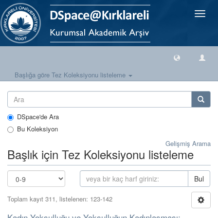
Geçiş
Yönlen
Başlığa göre Tez Koleksiyonu listeleme
DSpace'de Ara
Bu Koleksiyon
Gelişmiş Arama
Başlık için Tez Koleksiyonu listeleme
Bul
Toplam kayıt 311, listelenen: 123-142
Kadın Yoksulluğu ve Yoksulluğun Kadınlaşması: