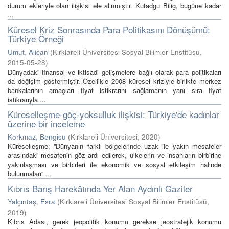
durum ekleriyle olan ilişkisi ele alınmıştır. Kutadgu Bilig, bugüne kadar
...
Küresel Kriz Sonrasında Para Politikasını Dönüşümü:
Türkiye Örneği
Umut, Alican
(
Kırklareli Üniversitesi Sosyal Bilimler Enstitüsü
,
2015-05-28
)
Dünyadaki finansal ve iktisadi gelişmelere bağlı olarak para politikaları
da değişim göstermiştir. Özellikle 2008 küresel kriziyle birlikte merkez
bankalarının amaçları fiyat istikrarını sağlamanın yanı sıra fiyat
istikrarıyla ...
Küreselleşme-göç-yoksulluk ilişkisi: Türkiye'de kadınlar
üzerine bir inceleme
Korkmaz, Bengisu
(
Kırklareli Üniversitesi
,
2020
)
Küreselleşme; ''Dünyanın farklı bölgelerinde uzak ile yakın mesafeler
arasındaki mesafenin göz ardı edilerek, ülkelerin ve insanların birbirine
yakınlaşması ve birbirleri ile ekonomik ve sosyal etkileşim halinde
bulunmaları'' ...
Kıbrıs Barış Harekâtında Yer Alan Aydınlı Gaziler
Yalçıntaş, Esra
(
Kırklareli Üniversitesi Sosyal Bilimler Enstitüsü
,
2019
)
Kıbrıs Adası, gerek jeopolitik konumu gerekse jeostratejik konumu