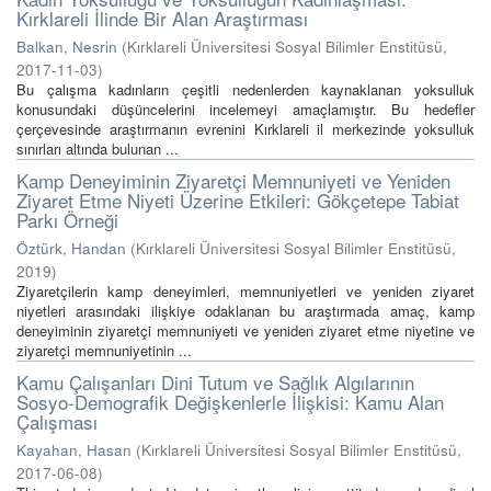
Kırklareli İlinde Bir Alan Araştırması
Balkan, Nesrin
(
Kırklareli Üniversitesi Sosyal Bilimler Enstitüsü
,
2017-11-03
)
Bu çalışma kadınların çeşitli nedenlerden kaynaklanan yoksulluk
konusundaki düşüncelerini incelemeyi amaçlamıştır. Bu hedefler
çerçevesinde araştırmanın evrenini Kırklareli il merkezinde yoksulluk
sınırları altında bulunan ...
Kamp Deneyiminin Ziyaretçi Memnuniyeti ve Yeniden
Ziyaret Etme Niyeti Üzerine Etkileri: Gökçetepe Tabiat
Parkı Örneği
Öztürk, Handan
(
Kırklareli Üniversitesi Sosyal Bilimler Enstitüsü
,
2019
)
Ziyaretçilerin kamp deneyimleri, memnuniyetleri ve yeniden ziyaret
niyetleri arasındaki ilişkiye odaklanan bu araştırmada amaç, kamp
deneyiminin ziyaretçi memnuniyeti ve yeniden ziyaret etme niyetine ve
ziyaretçi memnuniyetinin ...
Kamu Çalışanları Dini Tutum ve Sağlık Algılarının
Sosyo-Demografik Değişkenlerle İlişkisi: Kamu Alan
Çalışması
Kayahan, Hasan
(
Kırklareli Üniversitesi Sosyal Bilimler Enstitüsü
,
2017-06-08
)