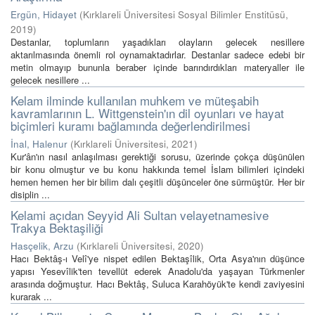
Ergün, Hidayet
(
Kırklareli Üniversitesi Sosyal Bilimler Enstitüsü
,
2019
)
Destanlar, toplumların yaşadıkları olayların gelecek nesillere
aktarılmasında önemli rol oynamaktadırlar. Destanlar sadece edebi bir
metin olmayıp bununla beraber içinde barındırdıkları materyaller ile
gelecek nesillere ...
Kelam ilminde kullanılan muhkem ve müteşabih
kavramlarının L. Wittgenstein'ın dil oyunları ve hayat
biçimleri kuramı bağlamında değerlendirilmesi
İnal, Halenur
(
Kırklareli Üniversitesi
,
2021
)
Kur'ân'ın nasıl anlaşılması gerektiği sorusu, üzerinde çokça düşünülen
bir konu olmuştur ve bu konu hakkında temel İslam bilimleri içindeki
hemen hemen her bir bilim dalı çeşitli düşünceler öne sürmüştür. Her bir
disiplin ...
Kelami açıdan Seyyid Ali Sultan velayetnamesive
Trakya Bektaşiliği
Hasçelik, Arzu
(
Kırklareli Üniversitesi
,
2020
)
Hacı Bektâş-ı Velî'ye nispet edilen Bektaşîlik, Orta Asya'nın düşünce
yapısı Yesevîlik'ten tevellüt ederek Anadolu'da yaşayan Türkmenler
arasında doğmuştur. Hacı Bektâş, Suluca Karahöyük'te kendi zaviyesini
kurarak ...