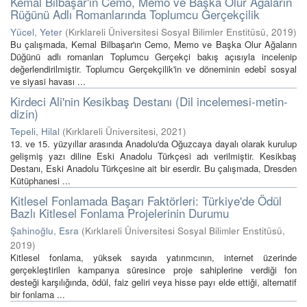
Kemal Bilbaşar'ın Cemo, Memo ve Başka Olur Ağaların
Rüğünü Adlı Romanlarında Toplumcu Gerçekçilik
Yücel, Yeter
(
Kırklareli Üniversitesi Sosyal Bilimler Enstitüsü
,
2019
)
Bu çalışmada, Kemal Bilbaşar'ın Cemo, Memo ve Başka Olur Ağaların
Düğünü adlı romanları Toplumcu Gerçekçi bakış açısıyla incelenip
değerlendirilmiştir. Toplumcu Gerçekçilik'in ve döneminin edebî sosyal
ve siyasi havası ...
Kirdeci Ali'nin Kesikbaş Destanı (Dil incelemesi-metin-
dizin)
Tepeli, Hilal
(
Kırklareli Üniversitesi
,
2021
)
13. ve 15. yüzyıllar arasında Anadolu'da Oğuzcaya dayalı olarak kurulup
gelişmiş yazı diline Eski Anadolu Türkçesi adı verilmiştir. Kesikbaş
Destanı, Eski Anadolu Türkçesine ait bir eserdir. Bu çalışmada, Dresden
Kütüphanesi ...
Kitlesel Fonlamada Başarı Faktörleri: Türkiye'de Ödül
Bazlı Kitlesel Fonlama Projelerinin Durumu
Şahinoğlu, Esra
(
Kırklareli Üniversitesi Sosyal Bilimler Enstitüsü
,
2019
)
Kitlesel fonlama, yüksek sayıda yatırımcının, internet üzerinde
gerçekleştirilen kampanya süresince proje sahiplerine verdiği fon
desteği karşılığında, ödül, faiz geliri veya hisse payı elde ettiği, alternatif
bir fonlama ...