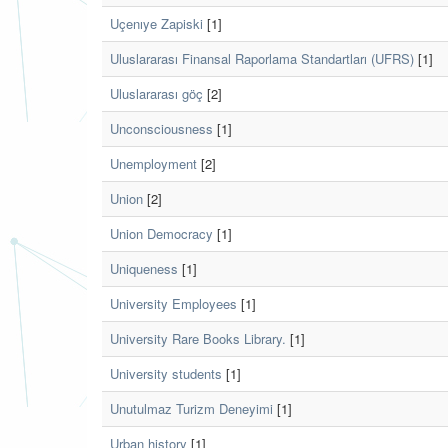
Uçenıye Zapiski
[1]
Uluslararası Finansal Raporlama Standartları (UFRS)
[1]
Uluslararası göç
[2]
Unconsciousness
[1]
Unemployment
[2]
Union
[2]
Union Democracy
[1]
Uniqueness
[1]
University Employees
[1]
University Rare Books Library.
[1]
University students
[1]
Unutulmaz Turizm Deneyimi
[1]
Urban history
[1]