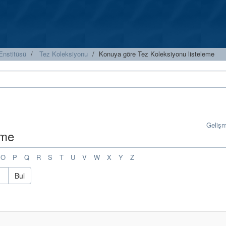
Enstitüsü
Tez Koleksiyonu
Konuya göre Tez Koleksiyonu listeleme
Geliş
eme
O
P
Q
R
S
T
U
V
W
X
Y
Z
Bul