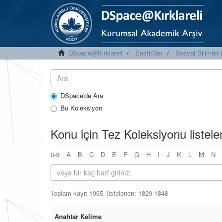
DSpace@Kırklareli
Enstitüler
Sosyal Bilimler 
DSpace'de Ara
Bu Koleksiyon
Konu için Tez Koleksiyonu listel
0-9
A
B
C
D
E
F
G
H
I
J
K
L
M
N
Toplam kayıt 1965, listelenen: 1829-1848
Anahtar Kelime