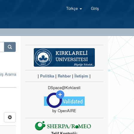
Türkçe
Giriş
miş Arama
|
Politika
|
Rehber
|
İletişim
|
DSpace@Kırklareli
by OpenAIRE
Telif Kontrolü: