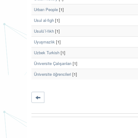
Urban People
[1]
Usul al-figh
[1]
Usulü`l-fıkh
[1]
Uyuşmazlık
[1]
Uzbek Turkish
[1]
Üniversite Çalışanları
[1]
Üniversite öğrencileri
[1]