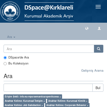
Geçiş
Yönlen
Ara
DSpace'de Ara
Bu Koleksiyon
Gelişmiş Arama
Ara
Bul
Erişim Şekli: info:eu-repo/semantics/openAccess ×
Anahtar Kelime: Kurumsal İletişim ×
Anahtar Kelime: Kurumsal Kimlik ×
Anahtar Kelime: Job Satisfaction ×
Anahtar Kelime: Corporate Behavior ×