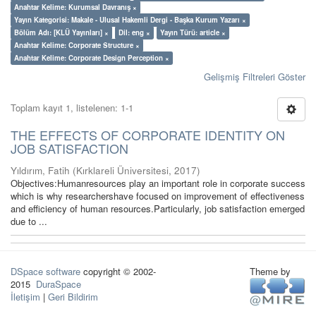
Anahtar Kelime: Kurumsal Davranış ×
Yayın Kategorisi: Makale - Ulusal Hakemli Dergi - Başka Kurum Yazarı ×
Bölüm Adı: [KLÜ Yayınları] ×
Dil: eng ×
Yayın Türü: article ×
Anahtar Kelime: Corporate Structure ×
Anahtar Kelime: Corporate Design Perception ×
Gelişmiş Filtreleri Göster
Toplam kayıt 1, listelenen: 1-1
THE EFFECTS OF CORPORATE IDENTITY ON
JOB SATISFACTION
Yıldırım, Fatih
(
Kırklareli Üniversitesi
,
2017
)
Objectives:Humanresources play an important role in corporate success
which is why researchershave focused on improvement of effectiveness
and efficiency of human resources.Particularly, job satisfaction emerged
due to ...
DSpace software
copyright © 2002-
Theme by
2015
DuraSpace
İletişim
|
Geri Bildirim