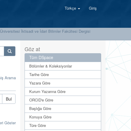
Türkçe
Giriş
 Üniversitesi İktisadi ve İdari Bilimler Fakültesi Dergisi
Göz at
Tüm DSpace
Bölümler & Koleksiyonlar
Tarihe Göre
miş Arama
Yazara Göre
Kurum Yazarına Göre
Bul
ORCID'e Göre
Başlığa Göre
Konuya Göre
eri Göster
Türe Göre