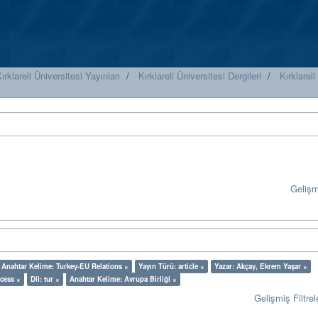
ırklareli Üniversitesi Yayınları
Kırklareli Üniversitesi Dergileri
Kırklareli
Geliş
Anahtar Kelime: Turkey-EU Relations ×
Yayın Türü: article ×
Yazar: Akçay, Ekrem Yaşar ×
ccess ×
Dil: tur ×
Anahtar Kelime: Avrupa Birliği ×
Gelişmiş Filtrel