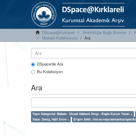
DSpace@Kırklareli
Rektörlüğe Bağlı Birimler
K
Makale Koleksiyonu
Ara
DSpace'de Ara
Bu Koleksiyon
Ara
Yayın Kategorisi: Makale - Ulusal Hakemli Dergi - Başka Kurum Yazarı ×
Yazar: Deniş, Halil Emre ×
Erişim Şekli: info:eu-repo/semantics/openA