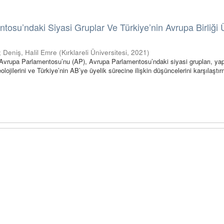
tosu’ndaki Siyasi Gruplar Ve Türkiye’nin Avrupa Birliği 
;
Deniş, Halil Emre
(
Kırklareli Üniversitesi
,
2021
)
vrupa Parlamentosu’nu (AP), Avrupa Parlamentosu’ndaki siyasi grupları, yapı
eolojilerini ve Türkiye’nin AB’ye üyelik sürecine ilişkin düşüncelerini karşılaştırm