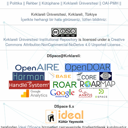
|| Politika
|| Rehber
|| Kütüphane
|| Kırklareli Üniversitesi ||
OAI-PMH ||
Kırklareli Üniversitesi, Kırklareli, Türkiye
İçerikte herhangi bir hata görürseniz, lütfen bildiriniz:
Kırklareli Üniversitesi Institutional Repository
is licensed under a
Creative
Commons Attribution-NonCommercial-NoDerivs 4.0 Unported License.
.
DSpace@Kırklareli
:
DSpace 6.x
tarafından
İdeal DSpace
hizmetleri çerçevesinde özelleştirilerek kurulmuştur.