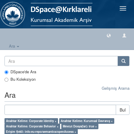
Geçiş
Yönlen
Ara
DSpace'de Ara
Bu Koleksiyon
Gelişmiş Arama
Ara
Bul
Anahtar Kelime: Corporate Identity ×
Anahtar Kelime: Kurumsal Davranış ×
Anahtar Kelime: Corporate Behavior ×
Mevcut Dosya(lar): true ×
Erişim Şekli: info:eu-repo/semantics/openAccess ×