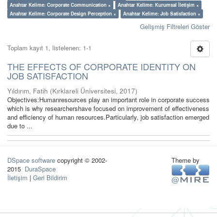
Anahtar Kelime: Corporate Communication ×
Anahtar Kelime: Kurumsal İletişim ×
Anahtar Kelime: Corporate Design Perception ×
Anahtar Kelime: Job Satisfaction ×
Gelişmiş Filtreleri Göster
Toplam kayıt 1, listelenen: 1-1
THE EFFECTS OF CORPORATE IDENTITY ON
JOB SATISFACTION
Yıldırım, Fatih
(
Kırklareli Üniversitesi
,
2017
)
Objectives:Humanresources play an important role in corporate success
which is why researchershave focused on improvement of effectiveness
and efficiency of human resources.Particularly, job satisfaction emerged
due to ...
DSpace software
copyright © 2002-
Theme by
2015
DuraSpace
İletişim
|
Geri Bildirim