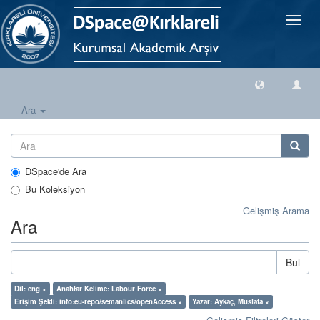
Geçiş
Yönlen
Ara
DSpace'de Ara
Bu Koleksiyon
Gelişmiş Arama
Ara
Bul
Dil: eng ×
Anahtar Kelime: Labour Force ×
Erişim Şekli: info:eu-repo/semantics/openAccess ×
Yazar: Aykaç, Mustafa ×