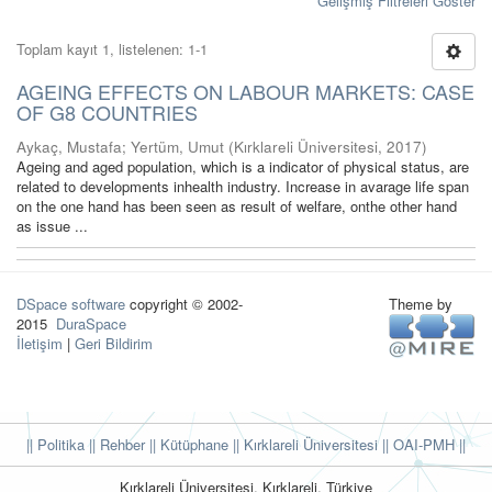
Gelişmiş Filtreleri Göster
Toplam kayıt 1, listelenen: 1-1
AGEING EFFECTS ON LABOUR MARKETS: CASE
OF G8 COUNTRIES
Aykaç, Mustafa
;
Yertüm, Umut
(
Kırklareli Üniversitesi
,
2017
)
Ageing and aged population, which is a indicator of physical status, are
related to developments inhealth industry. Increase in avarage life span
on the one hand has been seen as result of welfare, onthe other hand
as issue ...
DSpace software
copyright © 2002-
Theme by
2015
DuraSpace
İletişim
|
Geri Bildirim
|| Politika
|| Rehber
|| Kütüphane
|| Kırklareli Üniversitesi ||
OAI-PMH ||
Kırklareli Üniversitesi, Kırklareli, Türkiye