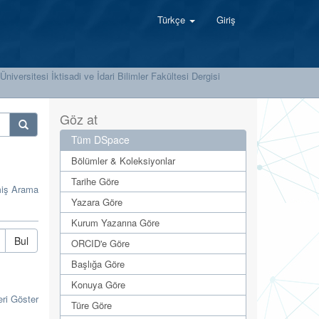
Türkçe
Giriş
 Üniversitesi İktisadi ve İdari Bilimler Fakültesi Dergisi
Göz at
Tüm DSpace
Bölümler & Koleksiyonlar
Tarihe Göre
miş Arama
Yazara Göre
Kurum Yazarına Göre
Bul
ORCID'e Göre
Başlığa Göre
Konuya Göre
eri Göster
Türe Göre