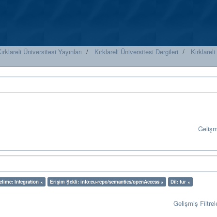
ırklareli Üniversitesi Yayınları
Kırklareli Üniversitesi Dergileri
Kırklareli
Geliş
lime: Integration ×
Erişim Şekli: info:eu-repo/semantics/openAccess ×
Dil: tur ×
Gelişmiş Filtrel