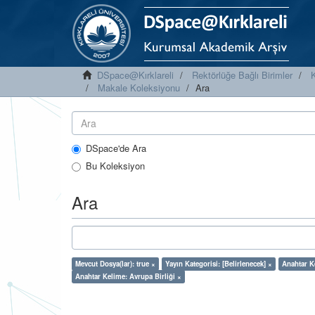
DSpace@Kırklareli
Rektörlüğe Bağlı Birimler
K
Makale Koleksiyonu
Ara
DSpace'de Ara
Bu Koleksiyon
Ara
Mevcut Dosya(lar): true ×
Yayın Kategorisi: [Belirlenecek] ×
Anahtar Ke
Anahtar Kelime: Avrupa Birliği ×