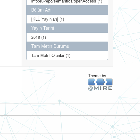
info:eu-repo/semantics/openAccess (1)
Bölüm Adı
[KLÜ Yayınları] (1)
Yayın Tarihi
2018 (1)
Tam Metin Durumu
Tam Metni Olanlar (1)
Theme by