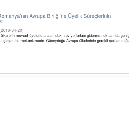
Romanya’nın Avrupa Birliği’ne Üyelik Süreçlerinin
si
(
2018-04-20
)
y ülkelerin mevcut üyelerle aralarındaki seviye farkını giderme noktasında gen
in işleyen bir mekanizmadır. Güneydoğu Avrupa ülkelerinin gerekli şartları sağ