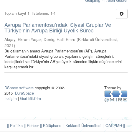
Gelişmiş Filtreleri Göster
Toplam kayıt 1, listelenen: 1-1
Avrupa Parlamentosu’ndaki Siyasi Gruplar Ve
Türkiye’nin Avrupa Birliği Üyelik Süreci
Akçay, Ekrem Yaşar
;
Deniş, Halil Emre
(
Kırklareli Üniversitesi
,
2021
)
Bu çalışmanın amacı Avrupa Parlamentosu’nu (AP), Avrupa
Parlamentosu’ndaki siyasi grupları, yapılarını, gelişim süreçlerini,
ideolojilerini ve Türkiye’nin AB’ye üyelik sürecine ilişkin düşüncelerini
karşılaştırmalı bir ...
DSpace software
copyright © 2002-
Theme by
2015
DuraSpace
İletişim
|
Geri Bildirim
|| Politika
|| Rehber
|| Kütüphane
|| Kırklareli Üniversitesi ||
OAI-PMH ||