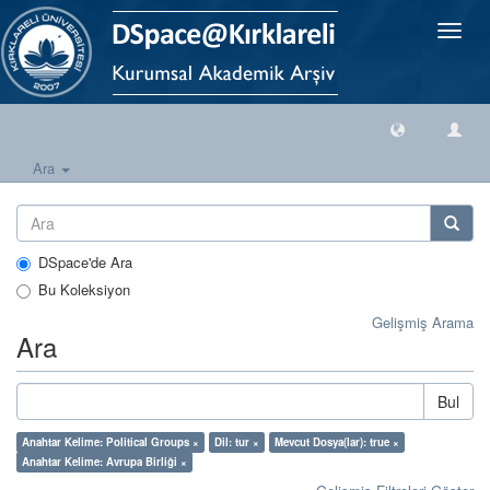
Geçiş
Yönlen
Ara
DSpace'de Ara
Bu Koleksiyon
Gelişmiş Arama
Ara
Bul
Anahtar Kelime: Political Groups ×
Dil: tur ×
Mevcut Dosya(lar): true ×
Anahtar Kelime: Avrupa Birliği ×