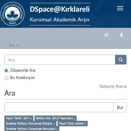
Geçiş
Yönlen
Ara
DSpace'de Ara
Bu Koleksiyon
Gelişmiş Arama
Ara
Bul
Yayın Tarihi: 2017 ×
Bölüm Adı: [KLÜ Yayınları] ×
Anahtar Kelime: Kurumsal İletişim ×
Yayın Türü: article ×
Anahtar Kelime: Corporate Structure ×