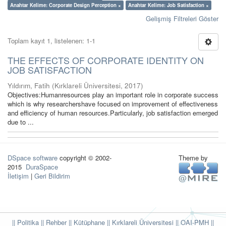
Anahtar Kelime: Corporate Design Perception ×
Anahtar Kelime: Job Satisfaction ×
Gelişmiş Filtreleri Göster
Toplam kayıt 1, listelenen: 1-1
THE EFFECTS OF CORPORATE IDENTITY ON
JOB SATISFACTION
Yıldırım, Fatih
(
Kırklareli Üniversitesi
,
2017
)
Objectives:Humanresources play an important role in corporate success
which is why researchershave focused on improvement of effectiveness
and efficiency of human resources.Particularly, job satisfaction emerged
due to ...
DSpace software
copyright © 2002-
Theme by
2015
DuraSpace
İletişim
|
Geri Bildirim
|| Politika
|| Rehber
|| Kütüphane
|| Kırklareli Üniversitesi ||
OAI-PMH ||