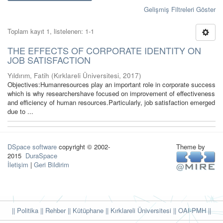
Gelişmiş Filtreleri Göster
Toplam kayıt 1, listelenen: 1-1
THE EFFECTS OF CORPORATE IDENTITY ON
JOB SATISFACTION
Yıldırım, Fatih
(
Kırklareli Üniversitesi
,
2017
)
Objectives:Humanresources play an important role in corporate success
which is why researchershave focused on improvement of effectiveness
and efficiency of human resources.Particularly, job satisfaction emerged
due to ...
DSpace software
copyright © 2002-
Theme by
2015
DuraSpace
İletişim
|
Geri Bildirim
|| Politika
|| Rehber
|| Kütüphane
|| Kırklareli Üniversitesi ||
OAI-PMH ||