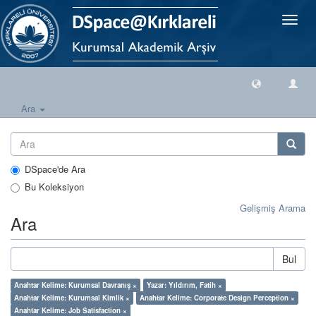
Geçiş
Yönlen
Ara
DSpace'de Ara
Bu Koleksiyon
Gelişmiş Arama
Ara
Bul
Anahtar Kelime: Kurumsal Davranış ×
Yazar: Yıldırım, Fatih ×
Anahtar Kelime: Kurumsal Kimlik ×
Anahtar Kelime: Corporate Design Perception ×
Anahtar Kelime: Job Satisfaction ×