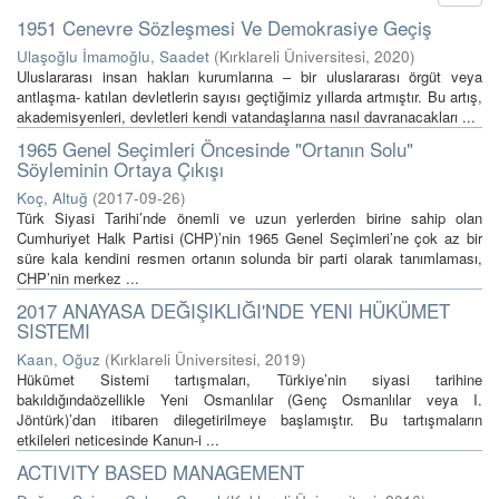
1951 Cenevre Sözleşmesi Ve Demokrasiye Geçiş
Ulaşoğlu İmamoğlu, Saadet
(
Kırklareli Üniversitesi
,
2020
)
Uluslararası insan hakları kurumlarına – bir uluslararası örgüt veya
antlaşma- katılan devletlerin sayısı geçtiğimiz yıllarda artmıştır. Bu artış,
akademisyenleri, devletleri kendi vatandaşlarına nasıl davranacakları ...
1965 Genel Seçimleri Öncesinde "Ortanın Solu"
Söyleminin Ortaya Çıkışı
Koç, Altuğ
(
2017-09-26
)
Türk Siyasi Tarihi’nde önemli ve uzun yerlerden birine sahip olan
Cumhuriyet Halk Partisi (CHP)’nin 1965 Genel Seçimleri’ne çok az bir
süre kala kendini resmen ortanın solunda bir parti olarak tanımlaması,
CHP’nin merkez ...
2017 ANAYASA DEĞIŞIKLIĞI'NDE YENI HÜKÜMET
SISTEMI
Kaan, Oğuz
(
Kırklareli Üniversitesi
,
2019
)
Hükümet Sistemi tartışmaları, Türkiye’nin siyasi tarihine
bakıldığındaözellikle Yeni Osmanlılar (Genç Osmanlılar veya I.
Jöntürk)’dan itibaren dilegetirilmeye başlamıştır. Bu tartışmaların
etkileleri neticesinde Kanun-i ...
ACTIVITY BASED MANAGEMENT