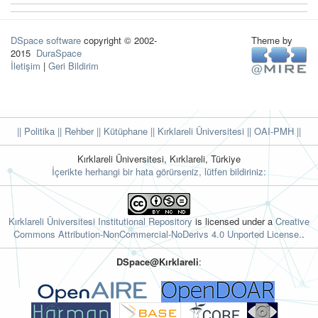
DSpace software
copyright © 2002-
Theme by
2015
DuraSpace
İletişim
|
Geri Bildirim
|| Politika
|| Rehber
|| Kütüphane
|| Kırklareli Üniversitesi ||
OAI-PMH ||
Kırklareli Üniversitesi, Kırklareli, Türkiye
İçerikte herhangi bir hata görürseniz, lütfen bildiriniz:
Kırklareli Üniversitesi Institutional Repository
is licensed under a
Creative
Commons Attribution-NonCommercial-NoDerivs 4.0 Unported License.
.
DSpace@Kırklareli
: