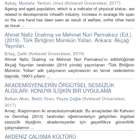
Aykaç, Mustafa
;
Yertüm, Umut
(
Kırklareli Üniversitesi
,
2017
)
Ageing and aged population, which is a indicator of physical status, are
related to developments inhealth industry. Increase in avarage life span
on the one hand has been seen as result of welfare, onthe other hand
as issue ...
Ahmet Nafiz Ünalmış ve Mehmet Nuri Parmaksız (Ed.).
(2019). Türk Birliğinin Mümkün Yolları. Ankara: Akçağ
Yayınları.
Ertaç, Çelik
(
Kırklareli Üniversitesi
,
2019
)
Ahmet Nafiz Ünalmış ve Mehmet Nuri Parmaksız’ın editörlüğünde
Akçağ Yayınları tarafından (2019 yılında) yayımlanan “Türk Birliğinin
Mümkün Yolları” adlı çalışmanın seçilmesinin en temel nedenlerinin
başında, 1990’lı yılların ...
AKADEMİSYENLERİN ÖRGÜTSEL SESSİZLİK
ALGILARI: KONUYA İLİŞKİN BİR UYGULAMA
Balkan Akan, Betül
;
Oran, Feyza Çağla
(
Kırklareli Üniversitesi
,
2017
)
Amaç: Araştırmanın iki amacıbulunmaktadır. Bu amaçlardan ilki Kahveci
ve Demirtaş (2013) tarafından öğretmenleriçin geliştirilen örgütsel
sessizlik ölçeğinin, akademisyenler için geçerlilikve güvenilirlik
çalışmalarının ...
AKDENİZ ÇALIŞMA KÜLTÜRÜ