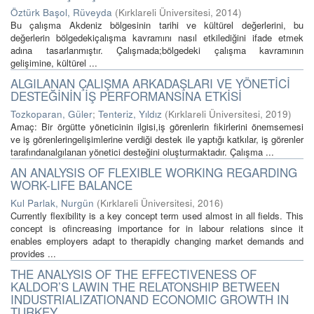
Öztürk Başol, Rüveyda
(
Kırklareli Üniversitesi
,
2014
)
Bu çalışma Akdeniz bölgesinin tarihi ve kültürel değerlerini, bu
değerlerin bölgedekiçalışma kavramını nasıl etkilediğini ifade etmek
adına tasarlanmıştır. Çalışmada;bölgedeki çalışma kavramının
gelişimine, kültürel ...
ALGILANAN ÇALIŞMA ARKADAŞLARI VE YÖNETİCİ
DESTEĞİNİN İŞ PERFORMANSINA ETKİSİ
Tozkoparan, Güler
;
Tenteriz, Yıldız
(
Kırklareli Üniversitesi
,
2019
)
Amaç: Bir örgütte yöneticinin ilgisi,iş görenlerin fikirlerini önemsemesi
ve iş görenleringelişimlerine verdiği destek ile yaptığı katkılar, iş görenler
tarafındanalgılanan yönetici desteğini oluşturmaktadır. Çalışma ...
AN ANALYSIS OF FLEXIBLE WORKING REGARDING
WORK-LIFE BALANCE
Kul Parlak, Nurgün
(
Kırklareli Üniversitesi
,
2016
)
Currently flexibility is a key concept term used almost in all fields. This
concept is ofincreasing importance for in labour relations since it
enables employers adapt to therapidly changing market demands and
provides ...
THE ANALYSIS OF THE EFFECTIVENESS OF
KALDOR’S LAWIN THE RELATONSHIP BETWEEN
INDUSTRIALIZATIONAND ECONOMIC GROWTH IN
TURKEY