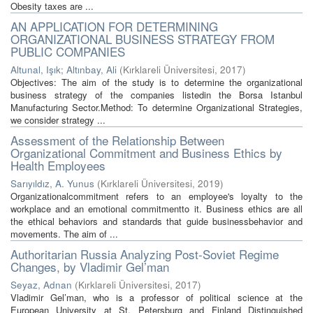
Obesity taxes are ...
AN APPLICATION FOR DETERMINING
ORGANIZATIONAL BUSINESS STRATEGY FROM
PUBLIC COMPANIES
Altunal, Işık
;
Altınbay, Ali
(
Kırklareli Üniversitesi
,
2017
)
Objectives: The aim of the study is to determine the organizational
business strategy of the companies listedin the Borsa Istanbul
Manufacturing Sector.Method: To determine Organizational Strategies,
we consider strategy ...
Assessment of the Relationship Between
Organizational Commitment and Business Ethics by
Health Employees
Sarıyıldız, A. Yunus
(
Kırklareli Üniversitesi
,
2019
)
Organizationalcommitment refers to an employee's loyalty to the
workplace and an emotional commitmentto it. Business ethics are all
the ethical behaviors and standards that guide businessbehavior and
movements. The aim of ...
Authoritarian Russia Analyzing Post-Soviet Regime
Changes, by Vladimir Gel’man
Seyaz, Adnan
(
Kırklareli Üniversitesi
,
2017
)
Vladimir Gel’man, who is a professor of political science at the
European University at St. Petersburg and Finland Distinguished