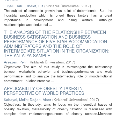
Tunalı, Halil
;
Erbelet, Elif
(
Kırklareli Üniversitesi
,
2017
)
The subject of economic growth has a lot of determinants. But, the
industrial production which is oneof these factors has a great
importance in development and rising welfare. Although
relationshipbetween industrial ...
THE ANALYSIS OF THE RELATIONSHIP BETWEEN
BUSINESS SATISFACTION AND BUSINESS
PERFORMANCE OF FIVE STAR ACCOMMODATION
ADMINISTRATORS AND THE ROLE OF
INTERMEDIATE SITUATION IN THE ORGANIZATION:
THE ANTALYA SAMPLE
Arsezen, Pelin
(
Kırklareli Üniversitesi
,
2017
)
Objectives: The aim of this study is toinvestigate the relationship
between workaholic behavior and businessperformance and work
performance, and to analyze the intermediary role of moodemotional
commitment. In labor-intensive ...
APPLICABILITY OF OBESITY TAXES IN
PERSPECTIVE OF WORLD PRACTICES
Kabayel, Melih
;
Doğan, Alper
(
Kırklareli Üniversitesi
,
2017
)
Objectives: In thestudy, aims to focus on the theoretical bases of
obesity taxation, thefeasibility of obesity taxation is discussed with
samples from implementingcountries of obesity taxation.Methods: