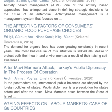
Doğan, Saime
;
Çakıcı, Cemal
(
Kırklareli Üniversitesi
,
2016
)
Activity based management (ABM), one of the activity based
approaches, has animportant place in defining strategic decisions for
the future of an enterprise. Activitybased management is a
management system that focuses on ...
THE AFFECTING FACTORS OF CONSUMERS’
ORGANIC FOOD PURCHASE CHOICES
Eti İçli, Gülnur
;
Anıl, Nihat Kamil
;
Kılıç, Bülent
(
Kırklareli
Üniversitesi
,
2016
)
The demand for organic food has been growing constantly in recent
years. The most basiccause of this situation is individuals’ desire to
protect both their health and environmentas a result of their raising self-
awareness. ...
After Mavi Marmara Attack, Turkey's Public Diplomacy
In The Process Of Operation
Aydın, Ahmet
;
Poyraz, Emel
(
Kırklareli Üniversitesi
,
2020
)
In the postmodern era, international public balances are shaped by the
foreign policies of states. Public diplomacy is a prescription for states
before and after the crisis. Mavi Marmara crisis between the State of
Israel ...
AGEING EFFECTS ON LABOUR MARKETS: CASE OF
G8 COUNTRIES