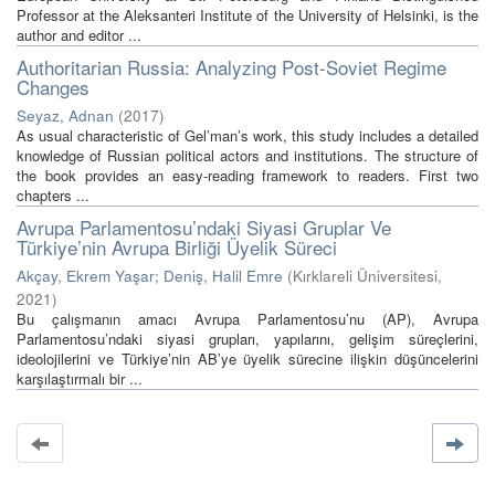
Professor at the Aleksanteri Institute of the University of Helsinki, is the
author and editor ...
Authoritarian Russia: Analyzing Post-Soviet Regime
Changes
Seyaz, Adnan
(
2017
)
As usual characteristic of Gel’man’s work, this study includes a detailed
knowledge of Russian political actors and institutions. The structure of
the book provides an easy-reading framework to readers. First two
chapters ...
Avrupa Parlamentosu’ndaki Siyasi Gruplar Ve
Türkiye’nin Avrupa Birliği Üyelik Süreci
Akçay, Ekrem Yaşar
;
Deniş, Halil Emre
(
Kırklareli Üniversitesi
,
2021
)
Bu çalışmanın amacı Avrupa Parlamentosu’nu (AP), Avrupa
Parlamentosu’ndaki siyasi grupları, yapılarını, gelişim süreçlerini,
ideolojilerini ve Türkiye’nin AB’ye üyelik sürecine ilişkin düşüncelerini
karşılaştırmalı bir ...