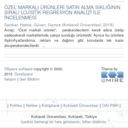
ÖZEL MARKALI ÜRÜNLERİ SATIN ALMA SIKLIĞININ
SIRALI LOJİSTİK REGRESYON ANALİZİ İLE
İNCELENMESİ
Samkar, Hatice
;
Güven, Gamze
(
Kırklareli Üniversitesi
,
2019
)
Amaç: “Özel markalı ürünler”, perakendecilerin kendi adına üretip
sadecekendi marketlerinde satışa sunduğu ürünlerdir. Ayrıca bu ürünlere
ilişkinfiyatlandırma, reklam ve dağıtım gibi konularda tek karar
alıcıperakendecilerdir. ...
DSpace software
copyright © 2002-
Theme by
2015
DuraSpace
İletişim
|
Geri Bildirim
|| Politika
|| Rehber
|| Kütüphane
|| Kırklareli Üniversitesi ||
OAI-PMH ||
Kırklareli Üniversitesi, Kırklareli, Türkiye
İçerikte herhangi bir hata görürseniz, lütfen bildiriniz: