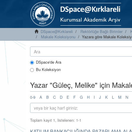
DSpace@Kırklareli
Rektörlüğe Bağlı Birimler
K
Makale Koleksiyonu
Yazara göre Makale Koleksiy
DSpace'de Ara
Bu Koleksiyon
Yazar "Güleç, Melike" için Makal
0-9
A
B
C
D
E
F
G
H
I
J
K
L
M
N
Toplam kayıt 1, listelenen: 1-1
KATILIM BANKACILIĞINDA PAZARLAMA ALA