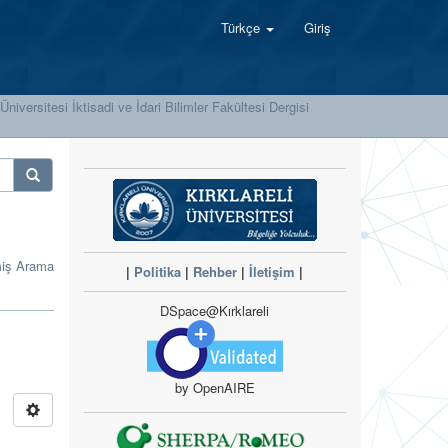
Türkçe
Giriş
 Üniversitesi İktisadi ve İdari Bilimler Fakültesi Dergisi
miş Arama
|
Politika
|
Rehber
|
İletişim
|
DSpace@Kırklareli
by OpenAIRE