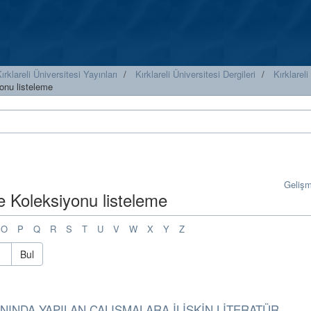
ırklareli Üniversitesi Yayınları
Kırklareli Üniversitesi Dergileri
Kırklareli
onu listeleme
Geliş
e Koleksiyonu listeleme
O
P
Q
R
S
T
U
V
W
X
Y
Z
Bul
NINDA YAPILAN ÇALIŞMALARA İLİŞKİN LİTERATÜR