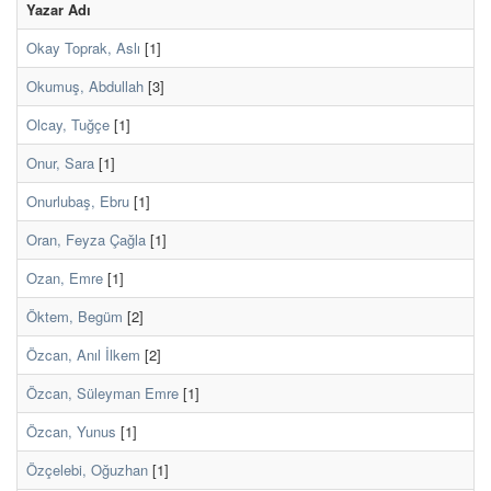
Yazar Adı
Okay Toprak, Aslı
[1]
Okumuş, Abdullah
[3]
Olcay, Tuğçe
[1]
Onur, Sara
[1]
Onurlubaş, Ebru
[1]
Oran, Feyza Çağla
[1]
Ozan, Emre
[1]
Öktem, Begüm
[2]
Özcan, Anıl İlkem
[2]
Özcan, Süleyman Emre
[1]
Özcan, Yunus
[1]
Özçelebi, Oğuzhan
[1]