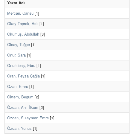
Yazar Adı
Mercan, Cansu
[1]
Okay Toprak, Aslı
[1]
Okumuş, Abdullah
[3]
Olcay, Tuğçe
[1]
Onur, Sara
[1]
Onurlubaş, Ebru
[1]
Oran, Feyza Çağla
[1]
Ozan, Emre
[1]
Öktem, Begüm
[2]
Özcan, Anıl İlkem
[2]
Özcan, Süleyman Emre
[1]
Özcan, Yunus
[1]